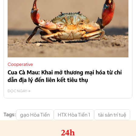
Cooperative
Cua Cà Mau: Khai mở thương mại hóa từ chỉ
dẫn địa lý đến liên kết tiêu thụ
ĐỌC NGAY
Tags:
gạo Hòa Tiến
HTX Hòa Tiến 1
tài sản trí tuệ
24h