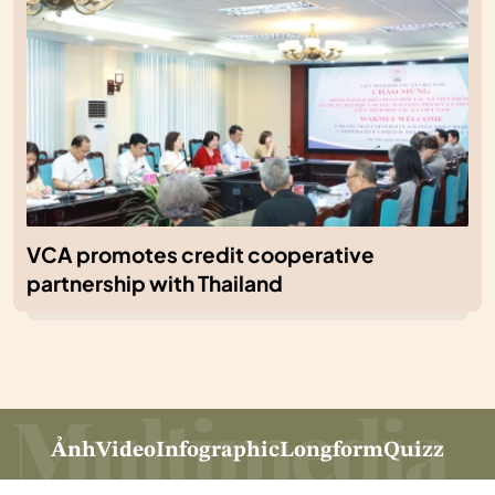
VCA promotes credit cooperative
partnership with Thailand
Ảnh
Video
Infographic
Longform
Quizz