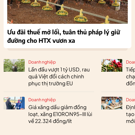
Ưu đãi thuế mở lối, tuân thủ pháp lý giữ
đường cho HTX vươn xa
Doanh nghiệp
Doa
Lần đầu vượt 1 tỷ USD, rau
Tiế
quả Việt đổi cách chinh
chạ
phục thị trường EU
đồn
Doanh nghiệp
Doa
Giá xăng dầu giảm đồng
Định
loạt, xăng E10RON95-III lùi
tạo
về 22.324 đồng/lít
mới