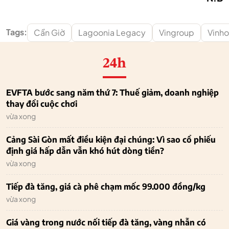
Tags:
Cần Giờ
Lagoonia Legacy
Vingroup
Vinh
24h
EVFTA bước sang năm thứ 7: Thuế giảm, doanh nghiệp
thay đổi cuộc chơi
vừa xong
Cảng Sài Gòn mất điều kiện đại chúng: Vì sao cổ phiếu
định giá hấp dẫn vẫn khó hút dòng tiền?
vừa xong
Tiếp đà tăng, giá cà phê chạm mốc 99.000 đồng/kg
vừa xong
Giá vàng trong nước nối tiếp đà tăng, vàng nhẫn có