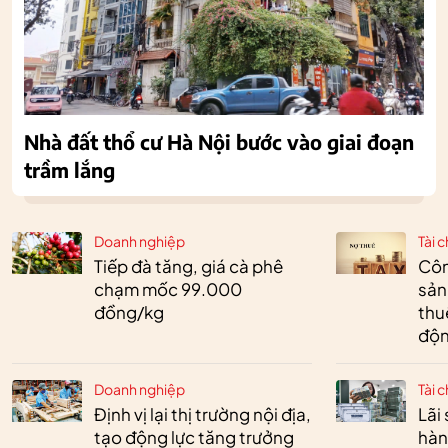
Nhà đất thổ cư Hà Nội bước vào giai đoạn
trầm lắng
Doanh nghiệp
Tài c
Tiếp đà tăng, giá cà phê
Côn
chạm mốc 99.000
sản
đồng/kg
thu
độn
Doanh nghiệp
Tài c
Định vị lại thị trường nội địa,
Lãi
tạo động lực tăng trưởng
hàn