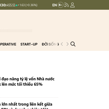
HNXINDEX:
293.44
UPCOMINDEX
+ 1.63 (+0.36%)
+ 0.25 (+0.09%)
PERATIVE
START-UP
ĐỜI SỐNG
PODCAST
VNCOOP
 đạo nâng tỷ lệ vốn Nhà nước
k lên mức tối thiểu 65%
 lớn nhất trong liên kết giữa