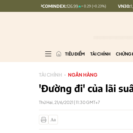
UPCOMINDEX:
126.99
VN30:
1,911.09
+ 0.29 (+0.23%)
+ 9.
TIÊU ĐIỂM
TÀI CHÍNH
CHỨNG 
TÀI CHÍNH
NGÂN HÀNG
'Đường đi' của lãi su
Thứ Hai, 21/6/2021 | 11:30 GMT+7