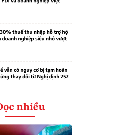
 FDI và doanh nghiệp Việt
 30% thuế thu nhập hỗ trợ hộ
à doanh nghiệp siêu nhỏ vượt
ế vẫn có nguy cơ bị tạm hoãn
ững thay đổi từ Nghị định 252
Đọc nhiều