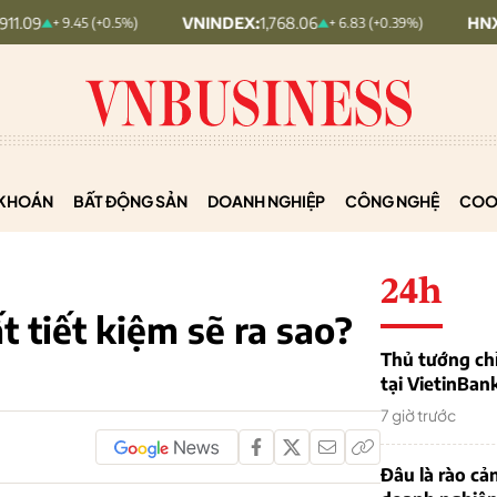
VNINDEX:
1,768.06
HNX30:
455.12
45 (+0.5%)
+ 6.83 (+0.39%)
KHOÁN
BẤT ĐỘNG SẢN
DOANH NGHIỆP
CÔNG NGHỆ
COO
24h
ất tiết kiệm sẽ ra sao?
Thủ tướng chỉ
tại VietinBan
7 giờ trước
Đâu là rào cản