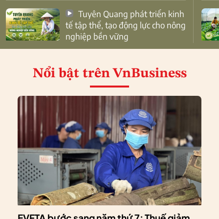
Tuyên Quang phát triển kinh
tế tập thể, tạo động lực cho nông
nghiệp bền vững
Nổi bật
trên VnBusiness
EVFTA bước sang năm thứ 7: Thuế giảm,