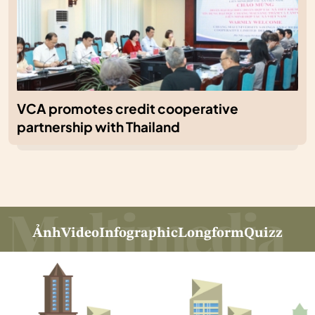
VCA promotes credit cooperative
partnership with Thailand
Ảnh
Video
Infographic
Longform
Quizz