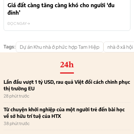
Giá đất càng tăng càng khó cho người ‘đu
đỉnh’
ĐỌC NGAY
Tags:
Dự án Khu nhà ở phức hợp Tam Hiệp
nhà ở xã hộ
24h
Lần đầu vượt 1 tỷ USD, rau quả Việt đổi cách chinh phục
thị trường EU
28 phút trước
Từ chuyện khởi nghiệp của một người trẻ đến bài học
về sở hữu trí tuệ của HTX
38 phút trước