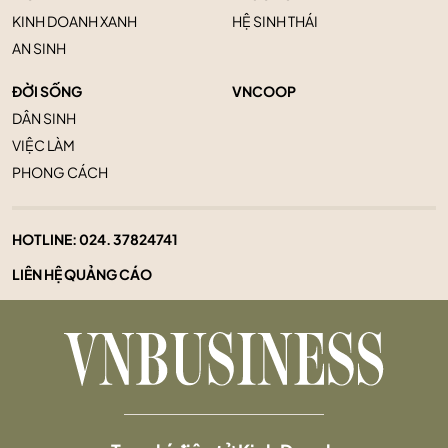
KINH DOANH XANH
HỆ SINH THÁI
AN SINH
ĐỜI SỐNG
VNCOOP
DÂN SINH
VIỆC LÀM
PHONG CÁCH
HOTLINE:
024. 37824741
LIÊN HỆ QUẢNG CÁO