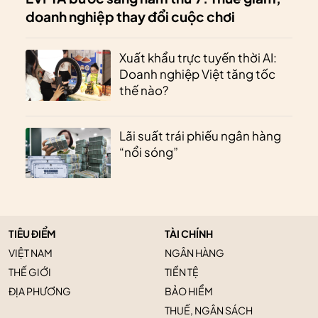
doanh nghiệp thay đổi cuộc chơi
Xuất khẩu trực tuyến thời AI:
Doanh nghiệp Việt tăng tốc
thế nào?
Lãi suất trái phiếu ngân hàng
“nổi sóng”
TIÊU ĐIỂM
TÀI CHÍNH
VIỆT NAM
NGÂN HÀNG
THẾ GIỚI
TIỀN TỆ
ĐỊA PHƯƠNG
BẢO HIỂM
THUẾ, NGÂN SÁCH