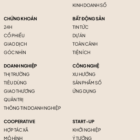
KINH DOANH SỐ
CHỨNG KHOÁN
BẤT ĐỘNG SẢN
24H
TIN TỨC
CỔ PHIẾU
DỰ ÁN
GIAO DỊCH
TOÀN CẢNH
GÓC NHÌN
TIỆN ÍCH
DOANH NGHIỆP
CÔNG NGHỆ
THỊ TRƯỜNG
XU HƯỚNG
TIÊU DÙNG
SẢN PHẨM SỐ
GIAO THƯƠNG
ỨNG DỤNG
QUẢN TRỊ
THÔNG TIN DOANH NGHIỆP
COOPERATIVE
START-UP
HỢP TÁC XÃ
KHỞI NGHIỆP
MÔ HÌNH
Ý TƯỞNG