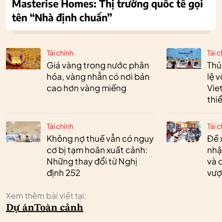
Masterise Homes: Thị trường quốc tế gọi
tên “Nhà định chuẩn”
Tài chính
Tài c
Giá vàng trong nước phân
Thủ
hóa, vàng nhẫn có nơi bán
lệ 
cao hơn vàng miếng
Vie
thi
Tài chính
Tài c
Không nợ thuế vẫn có nguy
Đề 
cơ bị tạm hoãn xuất cảnh:
nhậ
Những thay đổi từ Nghị
và 
định 252
vượ
Xem thêm bài viết tại:
Dự án
Toàn cảnh