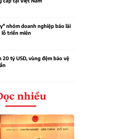
 cấp tại Việt Nam
uy" nhóm doanh nghiệp báo lãi
lỗ triền miên
n 20 tỷ USD, vùng đệm bảo vệ
dần
Đọc nhiều