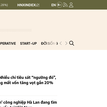
HNXINDEX:
292.64
UPCOMINDEX:
127.17
8.56 (2.84%)
+ 0.03 (+
PERATIVE
START-UP
ĐỜI SỐNG
PODCAST
VNCOOP
iều chỉ tiêu sát “ngưỡng đỏ”,
ng mất vốn tăng vọt gần 20%
n' công nghiệp Hà Lan đang tìm