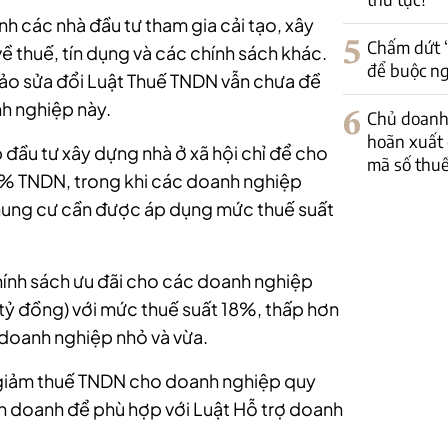
h các nhà đầu tư tham gia cải tạo, xây
5
Chấm dứt “
ề thuế, tín dụng và các chính sách khác.
để buộc ng
hảo sửa đổi Luật Thuế TNDN vẫn chưa đề
h nghiệp này.
6
Chủ doanh
hoãn xuất 
đầu tư xây dựng nhà ở xã hội chỉ để cho
mã số thu
% TNDN, trong khi các doanh nghiệp
 chung cư cần được áp dụng mức thuế suất
ính sách ưu đãi cho các doanh nghiệp
tỷ đồng) với mức thuế suất 18%, thấp hơn
 doanh nghiệp nhỏ và vừa.
giảm thuế TNDN cho doanh nghiệp quy
nh doanh để phù hợp với Luật Hỗ trợ doanh