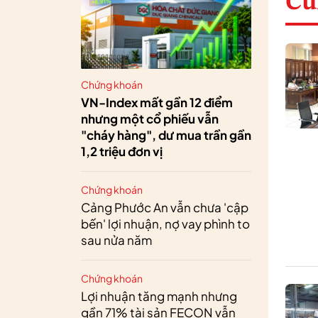
Cù
Chứng khoán
VN-Index mất gần 12 điểm
nhưng một cổ phiếu vẫn
"cháy hàng", dư mua trần gần
1,2 triệu đơn vị
Chứng khoán
Cảng Phước An vẫn chưa 'cập
bến' lợi nhuận, nợ vay phình to
sau nửa năm
Chứng khoán
Lợi nhuận tăng mạnh nhưng
gần 71% tài sản FECON vẫn