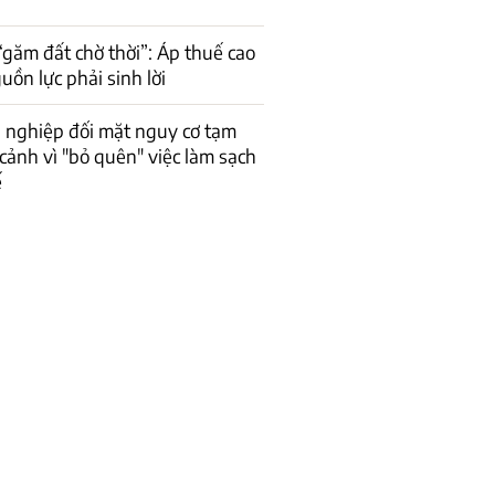
găm đất chờ thời”: Áp thuế cao
uồn lực phải sinh lời
 nghiệp đối mặt nguy cơ tạm
cảnh vì "bỏ quên" việc làm sạch
ế