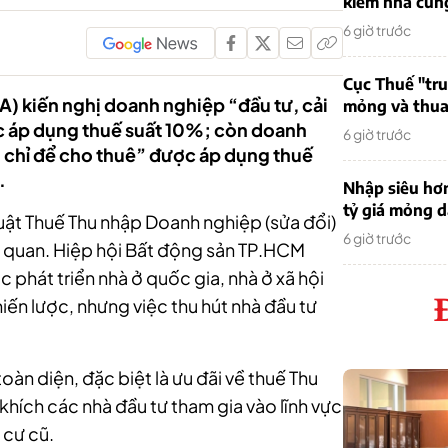
kiếm nhà cung
6 giờ trước
Cục Thuế "tr
) kiến nghị doanh nghiệp “đầu tư, cải
mỏng và thua 
c áp dụng thuế suất 10%; còn doanh
6 giờ trước
i chỉ để cho thuê” được áp dụng thuế
.
Nhập siêu hơ
tỷ giá mỏng 
uật Thuế Thu nhập Doanh nghiệp (sửa đổi)
6 giờ trước
n quan. Hiệp hội Bất động sản TP.HCM
 phát triển nhà ở quốc gia, nhà ở xã hội
iến lược, nhưng việc thu hút nhà đầu tư
oàn diện, đặc biệt là ưu đãi về thuế Thu
ích các nhà đầu tư tham gia vào lĩnh vực
 cư cũ.