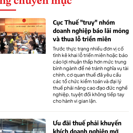
ng chuyên mục
Cục Thuế "truy" nhóm
doanh nghiệp báo lãi mỏng
và thua lỗ triền miên
Trước thực trạng nhiều đơn vị cố
tình kê khai lỗ triền miên hoặc báo
cáo lợi nhuận thấp hơn mức trung
bình ngành để né tránh nghĩa vụ tài
chính, cơ quan thuế đã yêu cầu
các tổ chức kiểm toán và đại lý
thuế phải nâng cao đạo đức nghề
nghiệp, tuyệt đối không tiếp tay
cho hành vi gian lận.
Ưu đãi thuế phải khuyến
khích doanh nghiệp mở