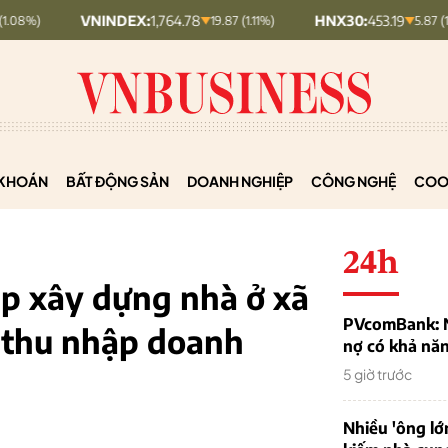
VNINDEX:
1,764.78
HNX30:
453.19
19.87 (1.11%)
5.87 (1.28%)
KHOÁN
BẤT ĐỘNG SẢN
DOANH NGHIỆP
CÔNG NGHỆ
COO
24h
p xây dựng nhà ở xã
PVcomBank: Nh
ế thu nhập doanh
nợ có khả nă
5 giờ trước
Nhiều 'ông lớ