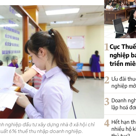
1
Cục Thuế
nghiệp b
triền mi
2
Ưu đãi thu
nghiệp mở
3
Doanh nghi
lập hoá đơ
4
Hết hạn th
h nghiệp đầu tư xây dựng nhà ở xã hội chỉ
nhiều hộ k
suất 6% thuế thu nhập doanh nghiệp.
thủ tục?