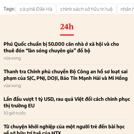
Tags:
cà phê Đăk Hà
chính sách sở hữu trí tuệ
nhãn h
24h
Phú Quốc chuẩn bị 50.000 căn nhà ở xã hội và cho
thuê đón “làn sóng chuyên gia” đổ bộ
vừa xong
Thanh tra Chính phủ chuyển Bộ Công an hồ sơ loạt sai
phạm của SJC, PNJ, DOJI, Bảo Tín Mạnh Hải và Mi Hồng
vừa xong
Lần đầu vượt 1 tỷ USD, rau quả Việt đổi cách chinh phục
thị trường EU
10 giờ trước
Từ chuyện khởi nghiệp của một người trẻ đến bài học
về sở hữu trí tuệ của HTX