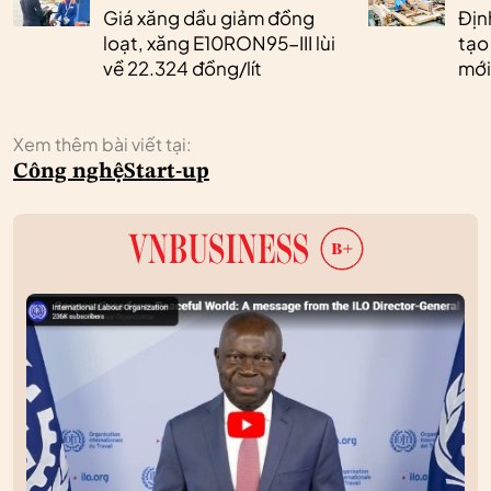
Giá xăng dầu giảm đồng
Định
loạt, xăng E10RON95-III lùi
tạo
về 22.324 đồng/lít
mới
Xem thêm bài viết tại:
Công nghệ
Start-up