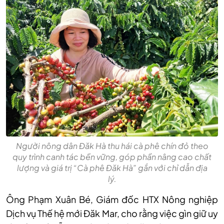
Người nông dân Đăk Hà thu hái cà phê chín đỏ theo
quy trình canh tác bền vững, góp phần nâng cao chất
lượng và giá trị “Cà phê Đăk Hà” gắn với chỉ dẫn địa
lý.
Ông Phạm Xuân Bé, Giám đốc HTX Nông nghiệp
Dịch vụ Thế hệ mới Đăk Mar, cho rằng việc gìn giữ uy