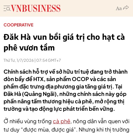
COOPERATIVE
Đăk Hà vun bồi giá trị cho hạt cà
phê vươn tầm
Thứ Tư, 1/7/2026 | 07:54 GMT+7
Chính sách hỗ trợ về sở hữu trí tuệ đang trở thành
đòn bẩy để HTX, sản phẩm OCOP và các sản
phẩm đặc trưng địa phương gia tăng giá trị. Tại
Đăk Hà (Quảng Ngãi), những chính sách này góp
phần nâng tầm thương hiệu cà phê, mở rộng thị
trường và tạo động lực phát triển bền vững.
Ở nhiều vùng trồng
cà phê
, nông dân vẫn quen với
tư duy “được mùa, được giá”. Nhưng khi thị trường