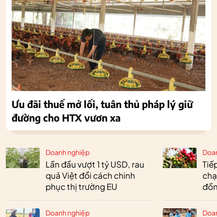
Ưu đãi thuế mở lối, tuân thủ pháp lý giữ
đường cho HTX vươn xa
Doanh nghiệp
Doa
Lần đầu vượt 1 tỷ USD, rau
Tiế
quả Việt đổi cách chinh
chạ
phục thị trường EU
đồn
Doanh nghiệp
Doa