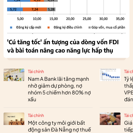
'Cú tăng tốc' ấn tượng của dòng vốn FDI
và bài toán nâng cao năng lực hấp thụ
Tài chính
Tài c
Nam A Bank lãi tăng mạnh
Tỷ 
nhờ giảm dự phòng, nợ
thấ
nhóm 5 chiếm hơn 80% nợ
VPB
xấu
đán
Tài chính
Tài c
Một công ty môi giới bất
Giá
động sản Đà Nẵng nợ thuế
tiế