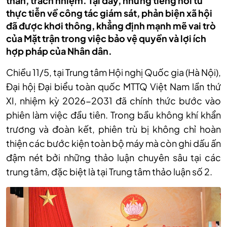
thắn, trách nhiệm. Tại đây, những tiếng nói từ
thực tiễn về công tác giám sát, phản biện xã hội
đã được khơi thông, khẳng định mạnh mẽ vai trò
của Mặt trận trong việc bảo vệ quyền và lợi ích
hợp pháp của Nhân dân.
Chiều 11/5, tại Trung tâm Hội nghị Quốc gia (Hà Nội),
Đại hộị Đại biểu toàn quốc MTTQ Việt Nam lần thứ
XI, nhiệm kỳ 2026-2031 đã chính thức bước vào
phiên làm việc đầu tiên. Trong bầu không khí khẩn
trương và đoàn kết, phiên trù bị không chỉ hoàn
thiện các bước kiện toàn bộ máy mà còn ghi dấu ấn
đậm nét bởi những thảo luận chuyên sâu tại các
trung tâm, đặc biệt là tại Trung tâm thảo luận số 2.