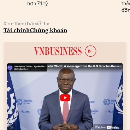
hơn 74 tỷ
thêm
đồn
Xem thêm bài viết tại:
Tài chính
Chứng khoán