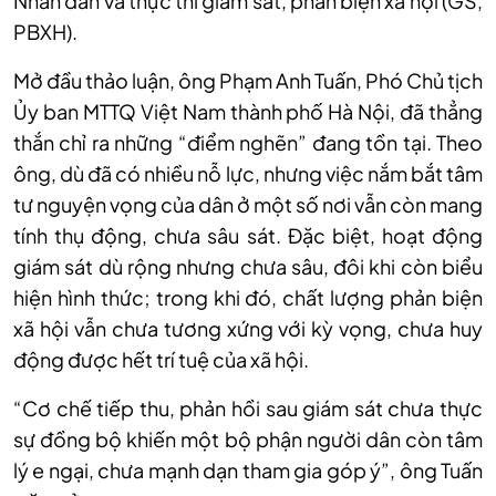
Nhân dân và thực thi giám sát, phản biện xã hội (GS,
PBXH).
Mở đầu thảo luận, ông Phạm Anh Tuấn, Phó Chủ tịch
Ủy ban MTTQ Việt Nam thành phố Hà Nội, đã thẳng
thắn chỉ ra những “điểm nghẽn” đang tồn tại. Theo
ông, dù đã có nhiều nỗ lực, nhưng việc nắm bắt tâm
tư nguyện vọng của dân ở một số nơi vẫn còn mang
tính thụ động, chưa sâu sát. Đặc biệt, hoạt động
giám sát dù rộng nhưng chưa sâu, đôi khi còn biểu
hiện hình thức; trong khi đó, chất lượng phản biện
xã hội vẫn chưa tương xứng với kỳ vọng, chưa huy
động được hết trí tuệ của xã hội.
“Cơ chế tiếp thu, phản hồi sau giám sát chưa thực
sự đồng bộ khiến một bộ phận người dân còn tâm
lý e ngại, chưa mạnh dạn tham gia góp ý”, ông Tuấn