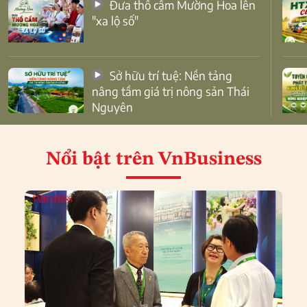
Đưa thổ cẩm Mường Hoa lên
"xa lộ số"
Sở hữu trí tuệ: Nền tảng
nâng tầm giá trị nông sản Thái
Nguyên
Nổi bật
trên VnBusiness