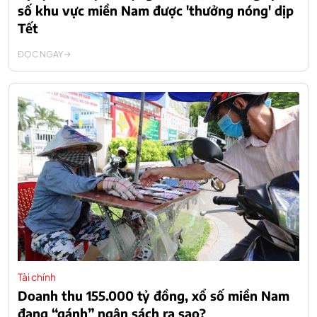
số khu vực miền Nam được 'thưởng nóng' dịp
Tết
ĐỌC NGAY
Tài chính
Doanh thu 155.000 tỷ đồng, xổ số miền Nam
đang “gánh” ngân sách ra sao?