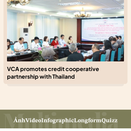
VCA promotes credit cooperative
partnership with Thailand
Ảnh
Video
Infographic
Longform
Quizz