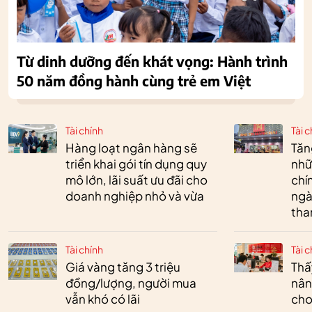
Từ dinh dưỡng đến khát vọng: Hành trình
50 năm đồng hành cùng trẻ em Việt
Tài chính
Tài c
Hàng loạt ngân hàng sẽ
Tăn
triển khai gói tín dụng quy
nhữ
mô lớn, lãi suất ưu đãi cho
chí
doanh nghiệp nhỏ và vừa
ngà
tha
Tài chính
Tài c
Giá vàng tăng 3 triệu
Thấ
đồng/lượng, người mua
nân
vẫn khó có lãi
cho