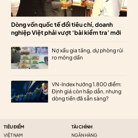
Dòng vốn quốc tế đổi tiêu chí, doanh
nghiệp Việt phải vượt ‘bài kiểm tra’ mới
Nợ xấu gia tăng, dự phòng rủi
ro mỏng dần
VN-Index hướng 1.800 điểm:
Định giá còn hấp dẫn, nhưng
dòng tiền đã sẵn sàng?
TIÊU ĐIỂM
TÀI CHÍNH
VIỆT NAM
NGÂN HÀNG