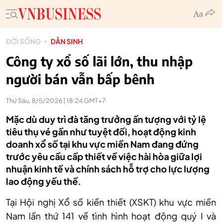
ĐỜI SỐNG
DÂN SINH
Công ty xổ số lãi lớn, thu nhập
người bán vẫn bấp bênh
Thứ Sáu, 8/5/2026 | 18:24 GMT+7
Mặc dù duy trì đà tăng trưởng ấn tượng với tỷ lệ
tiêu thụ vé gần như tuyệt đối, hoạt động kinh
doanh xổ số tại khu vực miền Nam đang đứng
trước yêu cầu cấp thiết về việc hài hòa giữa lợi
nhuận kinh tế và chính sách hỗ trợ cho lực lượng
lao động yếu thế.
Tại Hội nghị Xổ số kiến thiết (XSKT) khu vực miền
Nam lần thứ 141
về tình hình hoạt động quý
I
và