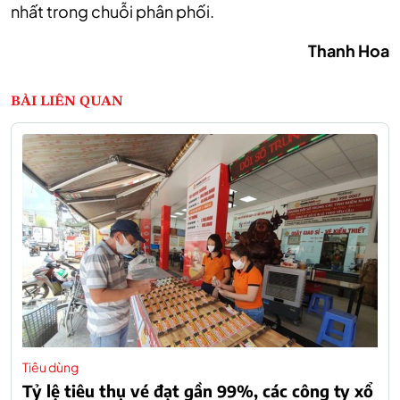
nhất trong chuỗi phân phối.
Thanh Hoa
BÀI LIÊN QUAN
Tiêu dùng
Tỷ lệ tiêu thụ vé đạt gần 99%, các công ty xổ