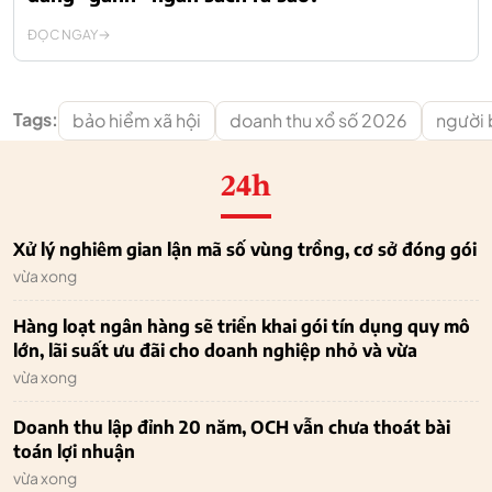
ĐỌC NGAY
Tags:
bảo hiểm xã hội
doanh thu xổ số 2026
người 
24h
Xử lý nghiêm gian lận mã số vùng trồng, cơ sở đóng gói
vừa xong
Hàng loạt ngân hàng sẽ triển khai gói tín dụng quy mô
lớn, lãi suất ưu đãi cho doanh nghiệp nhỏ và vừa
vừa xong
Doanh thu lập đỉnh 20 năm, OCH vẫn chưa thoát bài
toán lợi nhuận
vừa xong