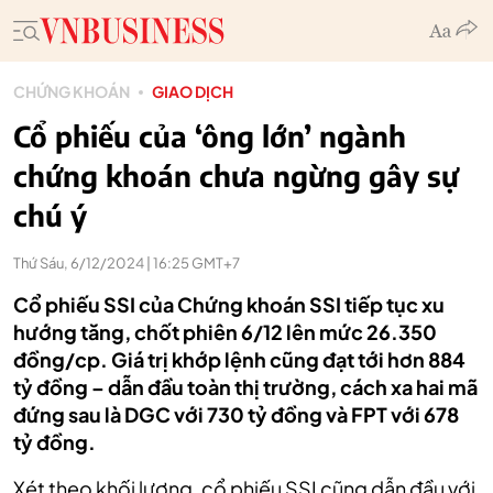
CHỨNG KHOÁN
GIAO DỊCH
Cổ phiếu của ‘ông lớn’ ngành
chứng khoán chưa ngừng gây sự
chú ý
Thứ Sáu, 6/12/2024 | 16:25 GMT+7
Cổ phiếu SSI của Chứng khoán SSI tiếp tục xu
hướng tăng, chốt phiên 6/12 lên mức 26.350
đồng/cp. Giá trị khớp lệnh cũng đạt tới hơn 884
tỷ đồng – dẫn đầu toàn thị trường, cách xa hai mã
đứng sau là DGC với 730 tỷ đồng và FPT với 678
tỷ đồng.
Xét theo khối lượng, cổ phiếu SSI cũng dẫn đầu với