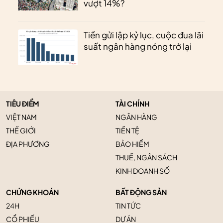
vượt 14%?
Tiền gửi lập kỷ lục, cuộc đua lãi
suất ngân hàng nóng trở lại
TIÊU ĐIỂM
TÀI CHÍNH
VIỆT NAM
NGÂN HÀNG
THẾ GIỚI
TIỀN TỆ
ĐỊA PHƯƠNG
BẢO HIỂM
THUẾ, NGÂN SÁCH
KINH DOANH SỐ
CHỨNG KHOÁN
BẤT ĐỘNG SẢN
24H
TIN TỨC
CỔ PHIẾU
DỰ ÁN