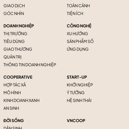
GIAO DỊCH
TOÀN CẢNH
GÓC NHÌN
TIỆN ÍCH
DOANH NGHIỆP
CÔNG NGHỆ
THỊ TRƯỜNG
XU HƯỚNG
TIÊU DÙNG
SẢN PHẨM SỐ
GIAO THƯƠNG
ỨNG DỤNG
QUẢN TRỊ
THÔNG TIN DOANH NGHIỆP
COOPERATIVE
START-UP
HỢP TÁC XÃ
KHỞI NGHIỆP
MÔ HÌNH
Ý TƯỞNG
KINH DOANH XANH
HỆ SINH THÁI
AN SINH
ĐỜI SỐNG
VNCOOP
DÂN SINH