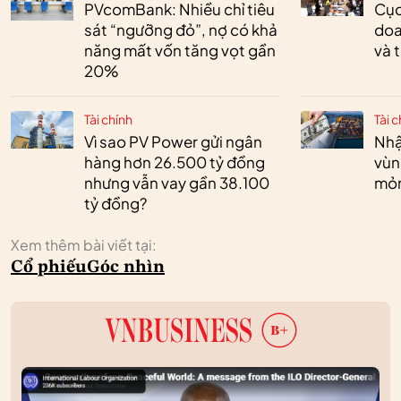
PVcomBank: Nhiều chỉ tiêu
Cục
sát “ngưỡng đỏ”, nợ có khả
doa
năng mất vốn tăng vọt gần
và 
20%
Tài chính
Tài c
Vì sao PV Power gửi ngân
Nhậ
hàng hơn 26.500 tỷ đồng
vùn
nhưng vẫn vay gần 38.100
mỏ
tỷ đồng?
Xem thêm bài viết tại:
Cổ phiếu
Góc nhìn