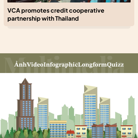
VCA promotes credit cooperative
partnership with Thailand
Ảnh
Video
Infographic
Longform
Quizz