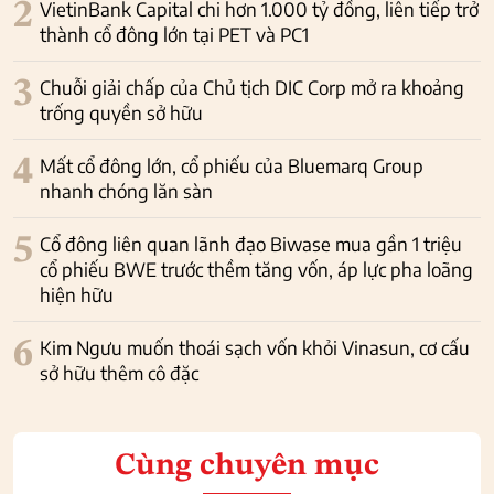
2
VietinBank Capital chi hơn 1.000 tỷ đồng, liên tiếp trở
thành cổ đông lớn tại PET và PC1
3
Chuỗi giải chấp của Chủ tịch DIC Corp mở ra khoảng
trống quyền sở hữu
4
Mất cổ đông lớn, cổ phiếu của Bluemarq Group
nhanh chóng lăn sàn
5
Cổ đông liên quan lãnh đạo Biwase mua gần 1 triệu
cổ phiếu BWE trước thềm tăng vốn, áp lực pha loãng
hiện hữu
6
Kim Ngưu muốn thoái sạch vốn khỏi Vinasun, cơ cấu
sở hữu thêm cô đặc
Cùng chuyên mục