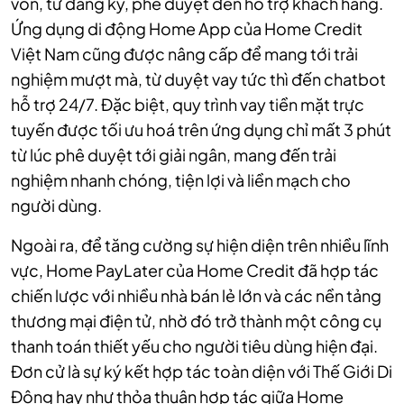
vốn, từ đăng ký, phê duyệt đến hỗ trợ khách hàng.
Ứng dụng di động Home App của Home Credit
Việt Nam cũng được nâng cấp để mang tới trải
nghiệm mượt mà, từ duyệt vay tức thì đến chatbot
hỗ trợ 24/7. Đặc biệt, quy trình vay tiền mặt trực
tuyến được tối ưu hoá trên ứng dụng chỉ mất 3 phút
từ lúc phê duyệt tới giải ngân, mang đến trải
nghiệm nhanh chóng, tiện lợi và liền mạch cho
người dùng.
Ngoài ra, để tăng cường sự hiện diện trên nhiều lĩnh
vực, Home PayLater của Home Credit đã hợp tác
chiến lược với nhiều nhà bán lẻ lớn và các nền tảng
thương mại điện tử, nhờ đó trở thành một công cụ
thanh toán thiết yếu cho người tiêu dùng hiện đại.
Đơn cử là sự ký kết hợp tác toàn diện với Thế Giới Di
Động hay như thỏa thuận hợp tác giữa Home