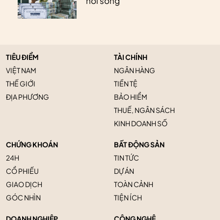
“nổi sóng”
TIÊU ĐIỂM
TÀI CHÍNH
VIỆT NAM
NGÂN HÀNG
THẾ GIỚI
TIỀN TỆ
ĐỊA PHƯƠNG
BẢO HIỂM
THUẾ, NGÂN SÁCH
KINH DOANH SỐ
CHỨNG KHOÁN
BẤT ĐỘNG SẢN
24H
TIN TỨC
CỔ PHIẾU
DỰ ÁN
GIAO DỊCH
TOÀN CẢNH
GÓC NHÌN
TIỆN ÍCH
DOANH NGHIỆP
CÔNG NGHỆ