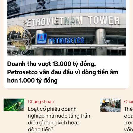
Doanh thu vượt 13.000 tỷ đồng,
Petrosetco vẫn đau đầu vì dòng tiền âm
hơn 1.000 tỷ đồng
Chứng khoán
Chứ
Loạt cổ phiếu doanh
Thé
nghiệp nhà nước tăng trần,
doa
điều gì đang kích hoạt
tro
dòng tiền?
vốn