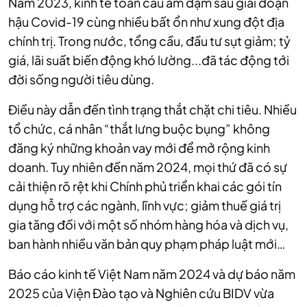
Năm 2023, kinh tế toàn cầu ảm đạm sau giai đoạn
hậu Covid-19 cùng nhiều bất ổn như xung đột địa
chính trị. Trong nước, tổng cầu, đầu tư sụt giảm; tỷ
giá, lãi suất biến động khó lường...đã tác động tới
đời sống người tiêu dùng.
Điều này dẫn đến tình trạng thắt chặt chi tiêu. Nhiều
tổ chức, cá nhân “thắt lưng buộc bụng” không
đăng ký những khoản vay mới để mở rộng kinh
doanh. Tuy nhiên đến năm 2024, mọi thứ đã có sự
cải thiện rõ rệt khi Chính phủ triển khai các gói tín
dụng hỗ trợ các ngành, lĩnh vực; giảm thuế giá trị
gia tăng đối với một số nhóm hàng hóa và dịch vụ,
ban hành nhiều văn bản quy phạm pháp luật mới…
Báo cáo kinh tế Việt Nam năm 2024 và dự báo năm
2025 của Viện Đào tạo và Nghiên cứu BIDV vừa