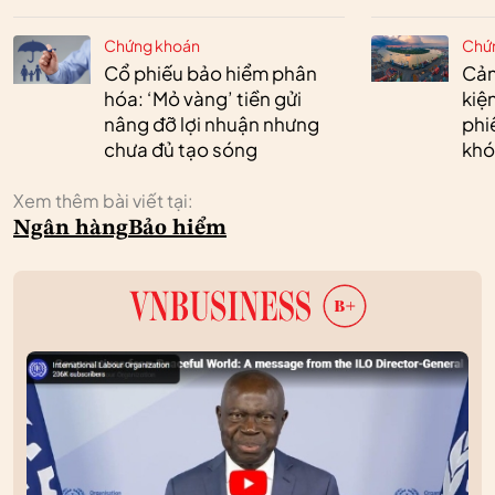
Chứng khoán
Chứ
Cổ phiếu bảo hiểm phân
Cản
hóa: ‘Mỏ vàng’ tiền gửi
kiệ
nâng đỡ lợi nhuận nhưng
phi
chưa đủ tạo sóng
khó
Xem thêm bài viết tại:
Ngân hàng
Bảo hiểm