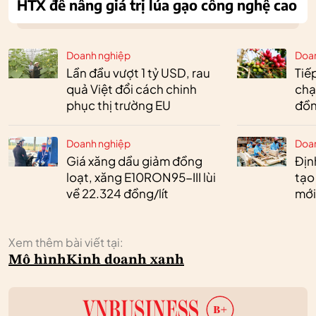
HTX để nâng giá trị lúa gạo công nghệ cao
Doanh nghiệp
Doa
Lần đầu vượt 1 tỷ USD, rau
Tiế
quả Việt đổi cách chinh
chạ
phục thị trường EU
đồn
Doanh nghiệp
Doa
Giá xăng dầu giảm đồng
Định
loạt, xăng E10RON95-III lùi
tạo
về 22.324 đồng/lít
mới
Xem thêm bài viết tại:
Mô hình
Kinh doanh xanh