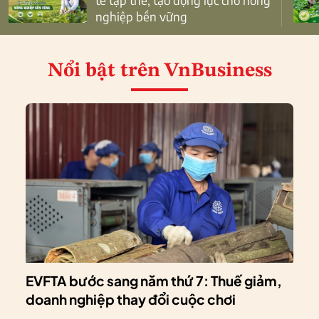
tế tập thể, tạo động lực cho nông
nghiệp bền vững
Nổi bật
trên VnBusiness
EVFTA bước sang năm thứ 7: Thuế giảm,
doanh nghiệp thay đổi cuộc chơi