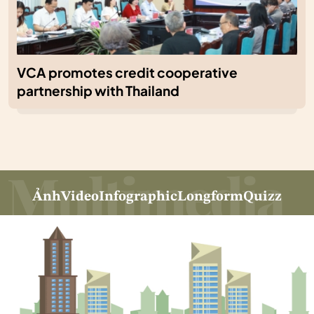
VCA promotes credit cooperative
partnership with Thailand
Ảnh
Video
Infographic
Longform
Quizz