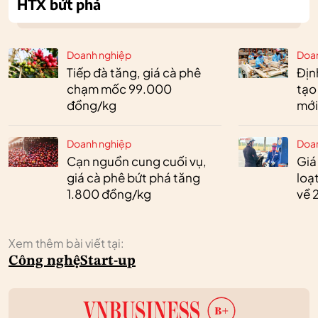
HTX bứt phá
Doanh nghiệp
Doa
Tiếp đà tăng, giá cà phê
Định
chạm mốc 99.000
tạo
đồng/kg
mới
Doanh nghiệp
Doa
Cạn nguồn cung cuối vụ,
Giá
giá cà phê bứt phá tăng
loạ
1.800 đồng/kg
về 
Xem thêm bài viết tại:
Công nghệ
Start-up