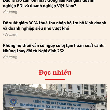
Đâu là rào cản lớn nhất trong liên kết giữa doanh
nghiệp FDI và doanh nghiệp Việt Nam?
vừa xong
Đề xuất giảm 30% thuế thu nhập hỗ trợ hộ kinh doanh
và doanh nghiệp siêu nhỏ vượt khó
vừa xong
Không nợ thuế vẫn có nguy cơ bị tạm hoãn xuất cảnh:
Những thay đổi từ Nghị định 252
vừa xong
Đọc nhiều