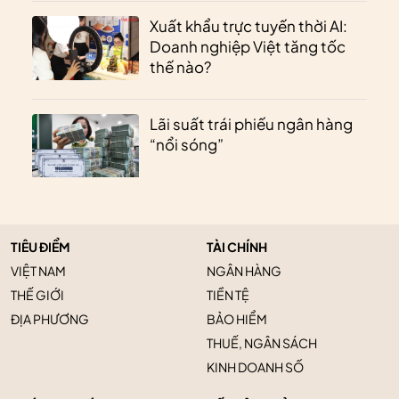
Xuất khẩu trực tuyến thời AI:
Doanh nghiệp Việt tăng tốc
thế nào?
Lãi suất trái phiếu ngân hàng
“nổi sóng”
TIÊU ĐIỂM
TÀI CHÍNH
VIỆT NAM
NGÂN HÀNG
THẾ GIỚI
TIỀN TỆ
ĐỊA PHƯƠNG
BẢO HIỂM
THUẾ, NGÂN SÁCH
KINH DOANH SỐ