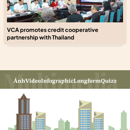
VCA promotes credit cooperative
partnership with Thailand
Ảnh
Video
Infographic
Longform
Quizz