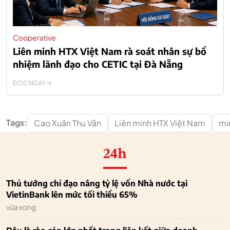
Cooperative
Liên minh HTX Việt Nam rà soát nhân sự bổ
nhiệm lãnh đạo cho CETIC tại Đà Nẵng
ĐỌC NGAY
Tags:
Cao Xuân Thu Vân
Liên minh HTX Việt Nam
mi
24h
Thủ tướng chỉ đạo nâng tỷ lệ vốn Nhà nước tại
VietinBank lên mức tối thiểu 65%
vừa xong