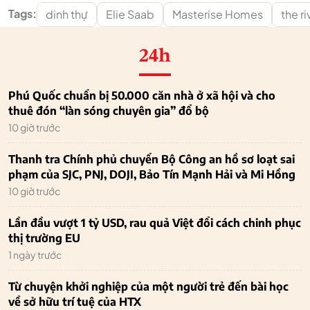
Tags:
dinh thự
Elie Saab
Masterise Homes
the ri
24h
Phú Quốc chuẩn bị 50.000 căn nhà ở xã hội và cho
thuê đón “làn sóng chuyên gia” đổ bộ
10 giờ trước
Thanh tra Chính phủ chuyển Bộ Công an hồ sơ loạt sai
phạm của SJC, PNJ, DOJI, Bảo Tín Mạnh Hải và Mi Hồng
10 giờ trước
Lần đầu vượt 1 tỷ USD, rau quả Việt đổi cách chinh phục
thị trường EU
1 ngày trước
Từ chuyện khởi nghiệp của một người trẻ đến bài học
về sở hữu trí tuệ của HTX