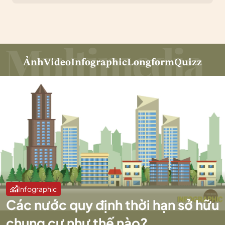
Ảnh
Video
Infographic
Longform
Quizz
Infographic
Các nước quy định thời hạn sở hữu
chung cư như thế nào?