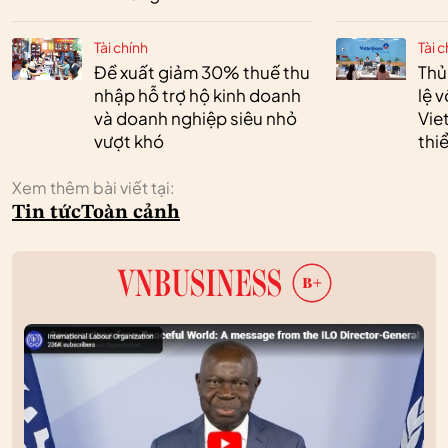
Tài chính
Tài c
Đề xuất giảm 30% thuế thu
Thủ
nhập hỗ trợ hộ kinh doanh
lệ 
và doanh nghiệp siêu nhỏ
Vie
vượt khó
thi
Xem thêm bài viết tại:
Tin tức
Toàn cảnh