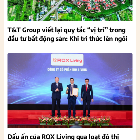
T&T Group viết lại quy tắc “vị trí” trong
đầu tư bất động sản: Khi tri thức lên ngôi
Dấu ấn của ROX Living qua loạt đô thị