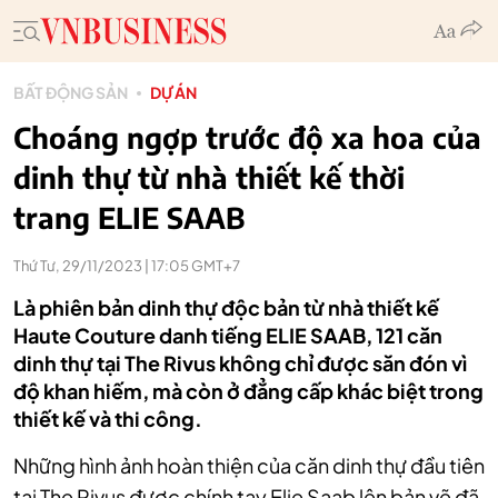
BẤT ĐỘNG SẢN
DỰ ÁN
Choáng ngợp trước độ xa hoa của
dinh thự từ nhà thiết kế thời
trang ELIE SAAB
Thứ Tư, 29/11/2023 | 17:05 GMT+7
Là phiên bản dinh thự độc bản từ nhà thiết kế
Haute Couture danh tiếng ELIE SAAB, 121 căn
dinh thự tại The Rivus không chỉ được săn đón vì
độ khan hiếm, mà còn ở đẳng cấp khác biệt trong
thiết kế và thi công.
Những hình ảnh hoàn thiện của căn dinh thự đầu tiên
tại The Rivus được chính tay Elie Saab lên bản vẽ đã