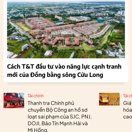
Cách T&T đầu tư vào năng lực cạnh tranh
mới của Đồng bằng sông Cửu Long
Tài chính
Tài c
Thanh tra Chính phủ
Giá
chuyển Bộ Công an hồ sơ
hóa
loạt sai phạm của SJC, PNJ,
cao
DOJI, Bảo Tín Mạnh Hải và
Mi Hồng