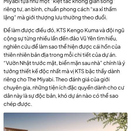
Miyabi tựa như một “kiệt tác không gian sống”
riêng tư, an bình, chuẩn phong cách “xa xỉ thầm
lặng” mà giới thượng lưu thường theo đuổi.
Để làm được điều đó, KTS Kengo Kuma và đội ngũ
cộng sự từng nhiều lần đến đảo Vũ Yên tìm hiểu,
nghiên cứu để làm sao thể hiện được cái hồn của
thiên nhiên bản địa trong mỗi chi tiết của dự án.
“Vườn Nhật trước mặt, biển mặn sau nhà” chính là ý
tưởng thiết kế độc nhất mà vị KTS bậc thầy dành
riêng cho The Miyabi. Theo đánh giá của giới
chuyên gia, những tiện ích đặc quyền dành cho cư
dân này là sự độc bản, khó dự án nào có thể sao
chép được.