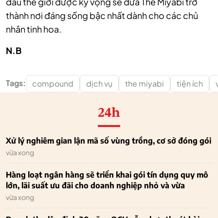
đầu thế giới được kỳ vọng sẽ đưa The Miyabi trở
thành nơi đáng sống bậc nhất dành cho các chủ
nhân tinh hoa.
N.B
Tags:
compound
dịch vụ
the miyabi
tiện ích
24h
Xử lý nghiêm gian lận mã số vùng trồng, cơ sở đóng gói
vừa xong
Hàng loạt ngân hàng sẽ triển khai gói tín dụng quy mô
lớn, lãi suất ưu đãi cho doanh nghiệp nhỏ và vừa
vừa xong