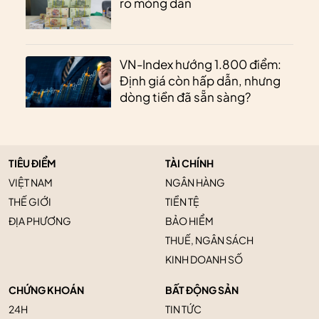
ro mỏng dần
VN-Index hướng 1.800 điểm:
Định giá còn hấp dẫn, nhưng
dòng tiền đã sẵn sàng?
TIÊU ĐIỂM
TÀI CHÍNH
VIỆT NAM
NGÂN HÀNG
THẾ GIỚI
TIỀN TỆ
ĐỊA PHƯƠNG
BẢO HIỂM
THUẾ, NGÂN SÁCH
KINH DOANH SỐ
CHỨNG KHOÁN
BẤT ĐỘNG SẢN
24H
TIN TỨC