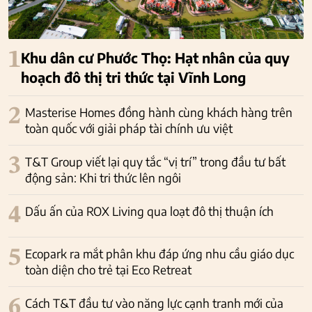
1
Khu dân cư Phước Thọ: Hạt nhân của quy
hoạch đô thị tri thức tại Vĩnh Long
2
Masterise Homes đồng hành cùng khách hàng trên
toàn quốc với giải pháp tài chính ưu việt
3
T&T Group viết lại quy tắc “vị trí” trong đầu tư bất
động sản: Khi tri thức lên ngôi
4
Dấu ấn của ROX Living qua loạt đô thị thuận ích
5
Ecopark ra mắt phân khu đáp ứng nhu cầu giáo dục
toàn diện cho trẻ tại Eco Retreat
6
Cách T&T đầu tư vào năng lực cạnh tranh mới của