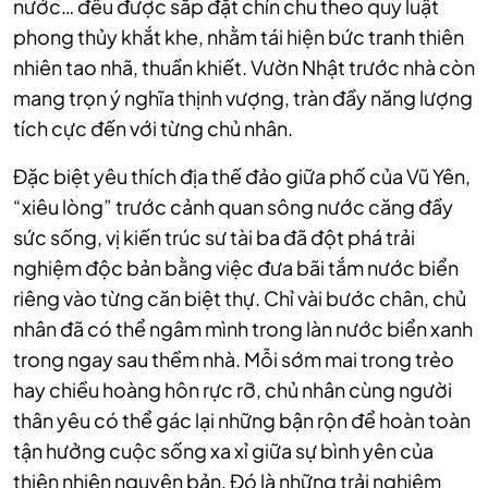
nước… đều được sắp đặt chỉn chu theo quy luật
phong thủy khắt khe, nhằm tái hiện bức tranh thiên
nhiên tao nhã, thuần khiết. Vườn Nhật trước nhà còn
mang trọn ý nghĩa thịnh vượng, tràn đầy năng lượng
tích cực đến với từng chủ nhân.
Đặc biệt yêu thích địa thế đảo giữa phố của Vũ Yên,
“xiêu lòng” trước cảnh quan sông nước căng đầy
sức sống, vị kiến trúc sư tài ba đã đột phá trải
nghiệm độc bản bằng việc đưa bãi tắm nước biển
riêng vào từng căn biệt thự. Chỉ vài bước chân, chủ
nhân đã có thể ngâm mình trong làn nước biển xanh
trong ngay sau thềm nhà. Mỗi sớm mai trong trẻo
hay chiều hoàng hôn rực rỡ, chủ nhân cùng người
thân yêu có thể gác lại những bận rộn để hoàn toàn
tận hưởng cuộc sống xa xỉ giữa sự bình yên của
thiên nhiên nguyên bản. Đó là những trải nghiệm