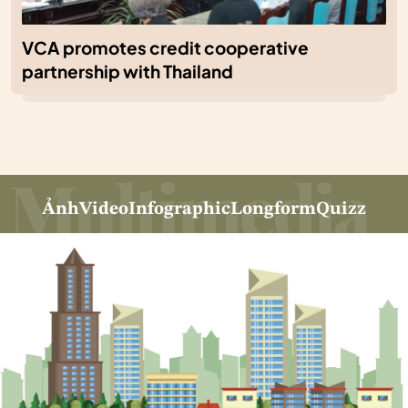
VCA promotes credit cooperative
partnership with Thailand
Ảnh
Video
Infographic
Longform
Quizz