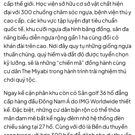
cấp thế giới. Học viện sở hữu cơ sở vật chất hiện
đại với 300 chuồng chăm sóc ngựa, bệnh viện thú y
cao cấp, các khu vực tập luyện đạt tiêu chuẩn
quốc tế, khu cưỡi ngựa địa hình băng đồng, sân đa
năng biểu diễn ngựa rộng gần 1 ha cùng đồi cỏ
khán đài trên cao. Nơi đây quy tụ những giống ngựa
thuần chủng, quý hiếm và đắt đỏ được tuyển chọn
kỹ lưỡng, sẽ là những “chiến mã” đồng hành cùng
cư dân The Miyabi trong hành trình trải nghiệm thú
chơi quý tộc.
Ngay kề cận phân khu còn có Sân golf 36 hố đẳng
cấp hàng đầu Đông Nam Á do IMG Worldwide thiết
kế. Đặc biệt, những cư dân bận rộn có thể thỏa
mãn đam mê bất kể ngày đêm nhờ hệ thống đèn
chiếu sáng tại 27 hố. Cùng với đó là Bến du thuyền
sang trọng với hơn 300 bến đỗ dành cho du thuyền