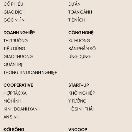
CỔ PHIẾU
DỰ ÁN
GIAO DỊCH
TOÀN CẢNH
GÓC NHÌN
TIỆN ÍCH
DOANH NGHIỆP
CÔNG NGHỆ
THỊ TRƯỜNG
XU HƯỚNG
TIÊU DÙNG
SẢN PHẨM SỐ
GIAO THƯƠNG
ỨNG DỤNG
QUẢN TRỊ
THÔNG TIN DOANH NGHIỆP
COOPERATIVE
START-UP
HỢP TÁC XÃ
KHỞI NGHIỆP
MÔ HÌNH
Ý TƯỞNG
KINH DOANH XANH
HỆ SINH THÁI
AN SINH
ĐỜI SỐNG
VNCOOP