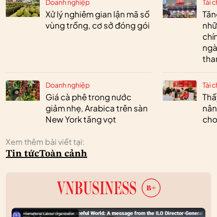
Doanh nghiệp
Tài c
Xử lý nghiêm gian lận mã số
Tăn
vùng trồng, cơ sở đóng gói
nhữ
chí
ngà
tha
Doanh nghiệp
Tài c
Giá cà phê trong nước
Thấ
giảm nhẹ, Arabica trên sàn
nân
New York tăng vọt
cho
Xem thêm bài viết tại:
Tin tức
Toàn cảnh