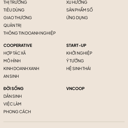
THỊ TRƯỜNG
XU HƯỚNG
TIÊU DÙNG
SẢN PHẨM SỐ
GIAO THƯƠNG
ỨNG DỤNG
QUẢN TRỊ
THÔNG TIN DOANH NGHIỆP
COOPERATIVE
START-UP
HỢP TÁC XÃ
KHỞI NGHIỆP
MÔ HÌNH
Ý TƯỞNG
KINH DOANH XANH
HỆ SINH THÁI
AN SINH
ĐỜI SỐNG
VNCOOP
DÂN SINH
VIỆC LÀM
PHONG CÁCH