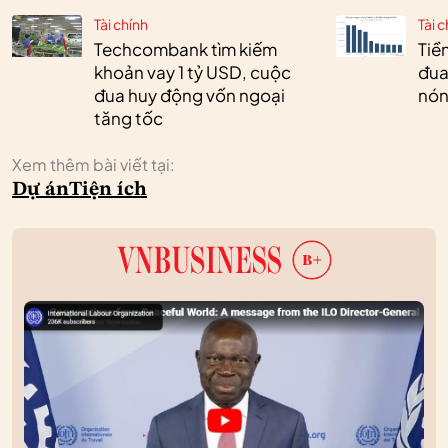
Tài chính
Tài c
Techcombank tìm kiếm
Tiền
khoản vay 1 tỷ USD, cuộc
đua
đua huy động vốn ngoại
nóng
tăng tốc
Xem thêm bài viết tại:
Dự án
Tiện ích