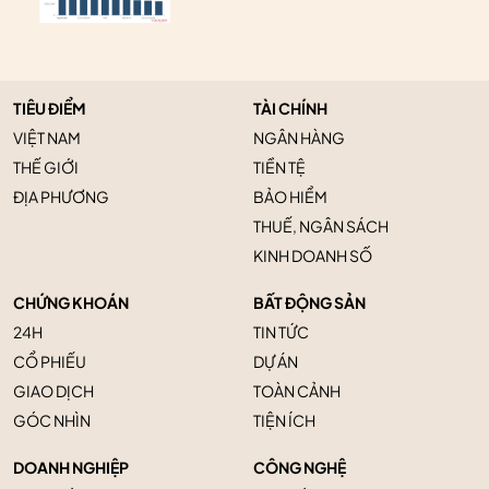
TIÊU ĐIỂM
TÀI CHÍNH
VIỆT NAM
NGÂN HÀNG
THẾ GIỚI
TIỀN TỆ
ĐỊA PHƯƠNG
BẢO HIỂM
THUẾ, NGÂN SÁCH
KINH DOANH SỐ
CHỨNG KHOÁN
BẤT ĐỘNG SẢN
24H
TIN TỨC
CỔ PHIẾU
DỰ ÁN
GIAO DỊCH
TOÀN CẢNH
GÓC NHÌN
TIỆN ÍCH
DOANH NGHIỆP
CÔNG NGHỆ