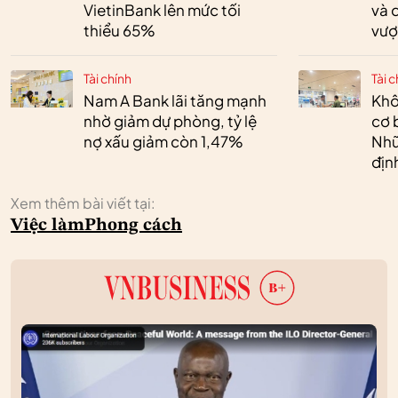
VietinBank lên mức tối
và 
thiểu 65%
vượ
Tài chính
Tài c
Nam A Bank lãi tăng mạnh
Khô
nhờ giảm dự phòng, tỷ lệ
cơ 
nợ xấu giảm còn 1,47%
Nhữ
địn
Xem thêm bài viết tại:
Việc làm
Phong cách