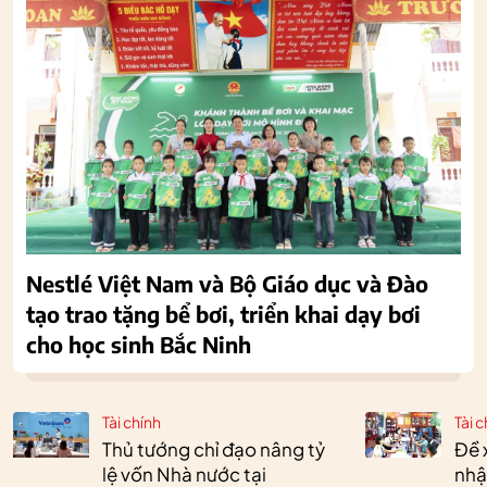
Nestlé Việt Nam và Bộ Giáo dục và Đào
tạo trao tặng bể bơi, triển khai dạy bơi
cho học sinh Bắc Ninh
Tài chính
Tài c
Thủ tướng chỉ đạo nâng tỷ
Đề 
lệ vốn Nhà nước tại
nhậ