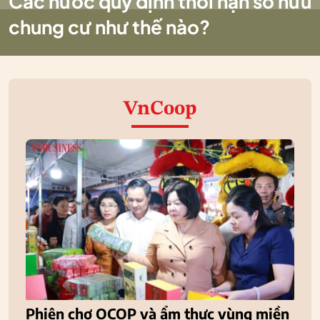
Các nước quy định thời hạn sở hữu
chung cư như thế nào?
VnCoop
Phiên chợ OCOP và ẩm thực vùng miền