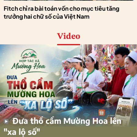
Fitch chỉ ra bài toán vốn cho mục tiêu tăng
trưởng hai chữ số của Việt Nam
Video
Đưa thổ cẩm Mường Hoa lên
"xa lộ số"