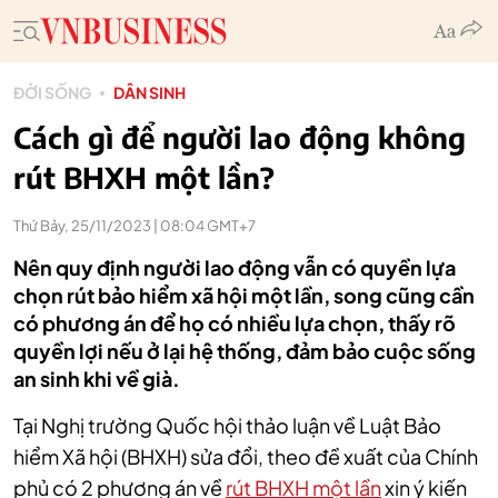
ĐỜI SỐNG
DÂN SINH
Cách gì để người lao động không
rút BHXH một lần?
Thứ Bảy, 25/11/2023 | 08:04 GMT+7
Nên quy định người lao động vẫn có quyền lựa
chọn rút bảo hiểm xã hội một lần, song cũng cần
có phương án để họ có nhiều lựa chọn, thấy rõ
quyền lợi nếu ở lại hệ thống, đảm bảo cuộc sống
an sinh khi về già.
Tại Nghị trường Quốc hội thảo luận về Luật Bảo
hiểm Xã hội (BHXH) sửa đổi, theo đề xuất của Chính
phủ có 2 phương án về
rút BHXH một lần
xin ý kiến