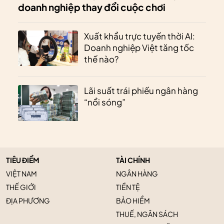
doanh nghiệp thay đổi cuộc chơi
Xuất khẩu trực tuyến thời AI:
Doanh nghiệp Việt tăng tốc
thế nào?
Lãi suất trái phiếu ngân hàng
“nổi sóng”
TIÊU ĐIỂM
TÀI CHÍNH
VIỆT NAM
NGÂN HÀNG
THẾ GIỚI
TIỀN TỆ
ĐỊA PHƯƠNG
BẢO HIỂM
THUẾ, NGÂN SÁCH