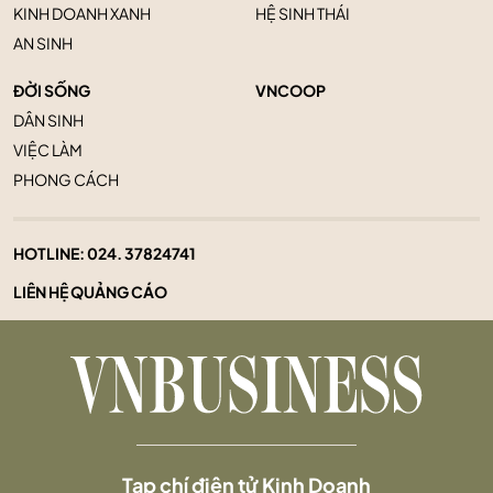
KINH DOANH XANH
HỆ SINH THÁI
AN SINH
ĐỜI SỐNG
VNCOOP
DÂN SINH
VIỆC LÀM
PHONG CÁCH
HOTLINE:
024. 37824741
LIÊN HỆ QUẢNG CÁO
Tạp chí điện tử Kinh Doanh