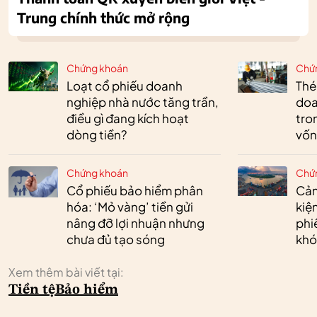
Trung chính thức mở rộng
Chứng khoán
Chứ
Loạt cổ phiếu doanh
Thé
nghiệp nhà nước tăng trần,
doa
điều gì đang kích hoạt
tro
dòng tiền?
vốn
Chứng khoán
Chứ
Cổ phiếu bảo hiểm phân
Cản
hóa: ‘Mỏ vàng’ tiền gửi
kiệ
nâng đỡ lợi nhuận nhưng
phi
chưa đủ tạo sóng
khó
Xem thêm bài viết tại:
Tiền tệ
Bảo hiểm