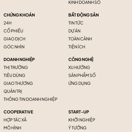
KINH DOANH SỐ
CHỨNG KHOÁN
BẤT ĐỘNG SẢN
24H
TIN TỨC
CỔ PHIẾU
DỰ ÁN
GIAO DỊCH
TOÀN CẢNH
GÓC NHÌN
TIỆN ÍCH
DOANH NGHIỆP
CÔNG NGHỆ
THỊ TRƯỜNG
XU HƯỚNG
TIÊU DÙNG
SẢN PHẨM SỐ
GIAO THƯƠNG
ỨNG DỤNG
QUẢN TRỊ
THÔNG TIN DOANH NGHIỆP
COOPERATIVE
START-UP
HỢP TÁC XÃ
KHỞI NGHIỆP
MÔ HÌNH
Ý TƯỞNG