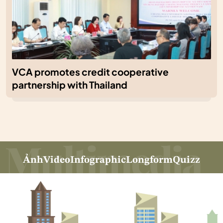
VCA promotes credit cooperative
partnership with Thailand
Ảnh
Video
Infographic
Longform
Quizz