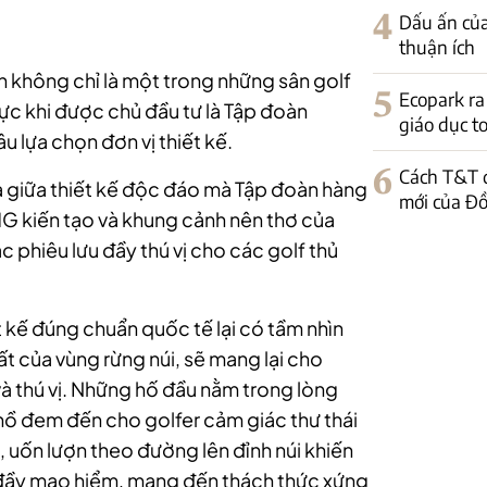
4
Dấu ấn của
thuận ích
h không chỉ là một trong những sân golf
5
Ecopark r
ực khi được chủ đầu tư là Tập đoàn
giáo dục to
 lựa chọn đơn vị thiết kế.
6
Cách T&T đ
a giữa thiết kế độc đáo mà Tập đoàn hàng
mới của Đ
IMG kiến tạo và khung cảnh nên thơ của
c phiêu lưu đầy thú vị cho các golf thủ
 kế đúng chuẩn quốc tế lại có tầm nhìn
t của vùng rừng núi, sẽ mang lại cho
à thú vị. Những hố đầu nằm trong lòng
 hồ đem đến cho golfer cảm giác thư thái
 uốn lượn theo đường lên đỉnh núi khiến
 đầy mạo hiểm, mang đến thách thức xứng