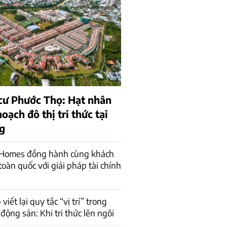
cư Phước Thọ: Hạt nhân
oạch đô thị tri thức tại
g
 Homes đồng hành cùng khách
toàn quốc với giải pháp tài chính
iết lại quy tắc “vị trí” trong
động sản: Khi tri thức lên ngôi