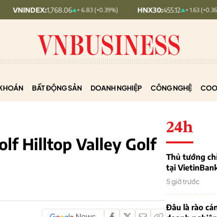
,768.06
HNX30:
455.12
HNXIN
+ 6.83 (+0.39%)
+ 1.63 (+0.36%)
KHOÁN
BẤT ĐỘNG SẢN
DOANH NGHIỆP
CÔNG NGHỆ
COO
24h
olf Hilltop Valley Golf
Thủ tướng chỉ
tại VietinBan
5 giờ trước
Đâu là rào cản