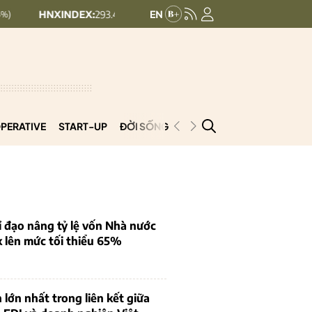
DEX:
293.44
UPCOMINDEX:
126.99
+ 0.25 (+0.09%)
+ 0.29 (+0.23%)
PERATIVE
START-UP
ĐỜI SỐNG
PODCAST
VNCOOP
 đạo nâng tỷ lệ vốn Nhà nước
k lên mức tối thiểu 65%
 lớn nhất trong liên kết giữa