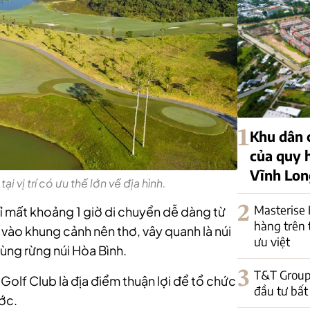
1
Khu dân 
của quy h
Vĩnh Lon
i vị trí có ưu thế lớn về địa hình.
2
Masterise
chỉ mất khoảng 1 giờ di chuyển dễ dàng từ
hàng trên 
 vào khung cảnh nên thơ, vây quanh là núi
ưu việt
ùng rừng núi Hòa Bình.
3
T&T Group v
ey Golf Club là địa điểm thuận lợi để tổ chức
đầu tư bất 
ước.