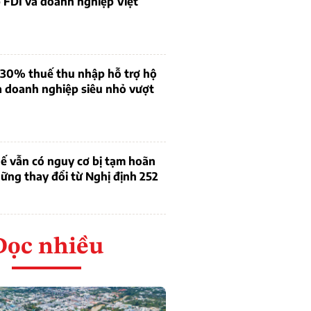
 FDI và doanh nghiệp Việt
 30% thuế thu nhập hỗ trợ hộ
à doanh nghiệp siêu nhỏ vượt
ế vẫn có nguy cơ bị tạm hoãn
ững thay đổi từ Nghị định 252
Đọc nhiều