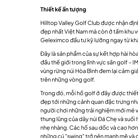
Thiết kế ấn tượng
Hilltop Valley Golf Club được nhận địn
đẹp nhất Việt Nam mà còn ở tầm khu v
Geleximco đầu tư kỹ lưỡng ngay từ khâu
Đây là sản phẩm của sự kết hợp hài hò
đầu thế giới trong lĩnh vực sân golf – 
vùng rừng núi Hòa Bình đem lại cảm giá
trên những vòng golf.
Trong đó, mỗi hố golf ở đây được thiết
đẹp tới những cảnh quan đặc trưng nhấ
người chơi những trải nghiệm mới mẻ v
thung lũng của dãy núi Đá Chẹ và suối
nhẹ nhàng. Các hố sau dốc và cao hơn,
những cú "swing" trở nên mạnh mẽ và