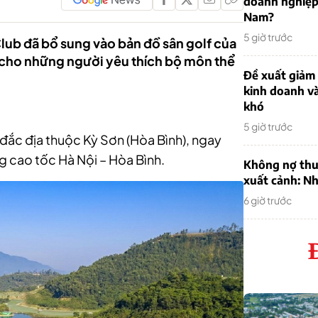
doanh nghiệp
Nam?
5 giờ trước
Club đã bổ sung vào bản đồ sân golf của
cho những người yêu thích bộ môn thể
Đề xuất giảm
kinh doanh v
khó
5 giờ trước
trí đắc địa thuộc Kỳ Sơn (Hòa Bình), ngay
g cao tốc Hà Nội – Hòa Bình.
Không nợ thu
xuất cảnh: Nh
6 giờ trước