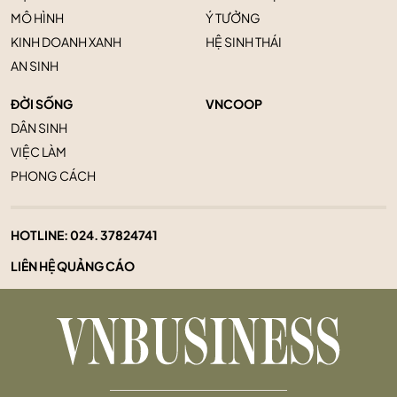
MÔ HÌNH
Ý TƯỞNG
KINH DOANH XANH
HỆ SINH THÁI
AN SINH
ĐỜI SỐNG
VNCOOP
DÂN SINH
VIỆC LÀM
PHONG CÁCH
HOTLINE:
024. 37824741
LIÊN HỆ QUẢNG CÁO