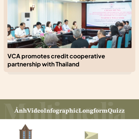
VCA promotes credit cooperative
partnership with Thailand
Ảnh
Video
Infographic
Longform
Quizz