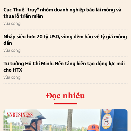
Cục Thuế "truy" nhóm doanh nghiệp báo lãi mỏng và
thua lỗ triền miên
vừa xong
Nhập siêu hơn 20 tỷ USD, vùng đệm bảo vệ tỷ giá mỏng
dần
vừa xong
Tư tưởng Hồ Chí Minh: Nền tảng kiến tạo động lực mới
cho HTX
vừa xong
Đọc nhiều