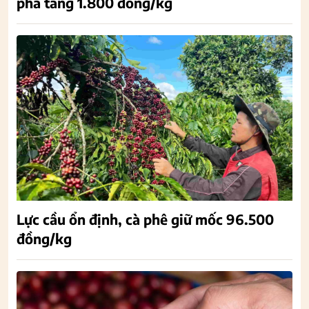
phá tăng 1.800 đồng/kg
Lực cầu ổn định, cà phê giữ mốc 96.500
đồng/kg