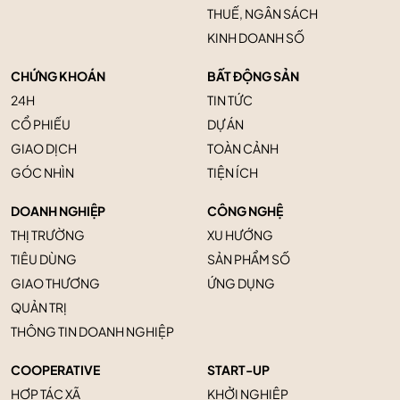
THUẾ, NGÂN SÁCH
KINH DOANH SỐ
CHỨNG KHOÁN
BẤT ĐỘNG SẢN
24H
TIN TỨC
CỔ PHIẾU
DỰ ÁN
GIAO DỊCH
TOÀN CẢNH
GÓC NHÌN
TIỆN ÍCH
DOANH NGHIỆP
CÔNG NGHỆ
THỊ TRƯỜNG
XU HƯỚNG
TIÊU DÙNG
SẢN PHẨM SỐ
GIAO THƯƠNG
ỨNG DỤNG
QUẢN TRỊ
THÔNG TIN DOANH NGHIỆP
COOPERATIVE
START-UP
HỢP TÁC XÃ
KHỞI NGHIỆP