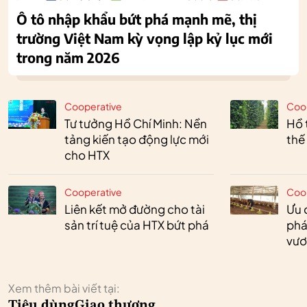
Ô tô nhập khẩu bứt phá mạnh mẽ, thị
trường Việt Nam kỳ vọng lập kỷ lục mới
trong năm 2026
Cooperative
Coo
Tư tưởng Hồ Chí Minh: Nền
Hồ 
tảng kiến tạo động lực mới
thế
cho HTX
Cooperative
Coo
Liên kết mở đường cho tài
Ưu 
sản trí tuệ của HTX bứt phá
phá
vươ
Xem thêm bài viết tại:
Tiêu dùng
Giao thương