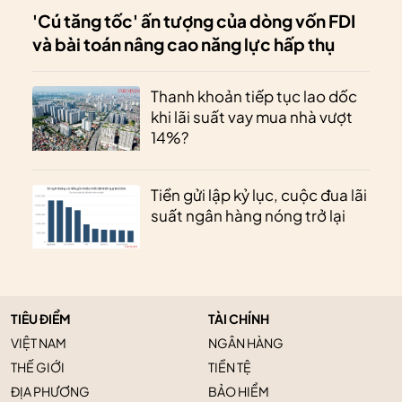
'Cú tăng tốc' ấn tượng của dòng vốn FDI
và bài toán nâng cao năng lực hấp thụ
Thanh khoản tiếp tục lao dốc
khi lãi suất vay mua nhà vượt
14%?
Tiền gửi lập kỷ lục, cuộc đua lãi
suất ngân hàng nóng trở lại
TIÊU ĐIỂM
TÀI CHÍNH
VIỆT NAM
NGÂN HÀNG
THẾ GIỚI
TIỀN TỆ
ĐỊA PHƯƠNG
BẢO HIỂM