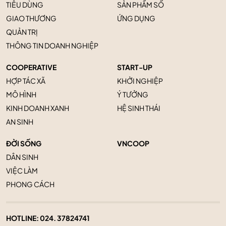
TIÊU DÙNG
SẢN PHẨM SỐ
GIAO THƯƠNG
ỨNG DỤNG
QUẢN TRỊ
THÔNG TIN DOANH NGHIỆP
COOPERATIVE
START-UP
HỢP TÁC XÃ
KHỞI NGHIỆP
MÔ HÌNH
Ý TƯỞNG
KINH DOANH XANH
HỆ SINH THÁI
AN SINH
ĐỜI SỐNG
VNCOOP
DÂN SINH
VIỆC LÀM
PHONG CÁCH
HOTLINE:
024. 37824741