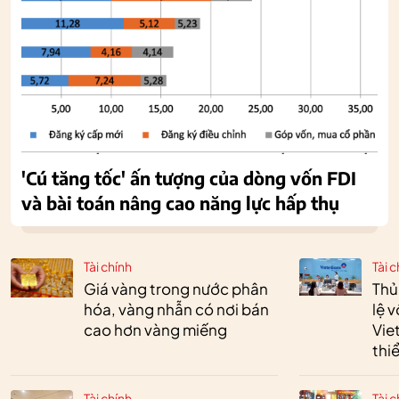
'Cú tăng tốc' ấn tượng của dòng vốn FDI
và bài toán nâng cao năng lực hấp thụ
Tài chính
Tài c
Giá vàng trong nước phân
Thủ
hóa, vàng nhẫn có nơi bán
lệ 
cao hơn vàng miếng
Vie
thi
Tài chính
Tài c