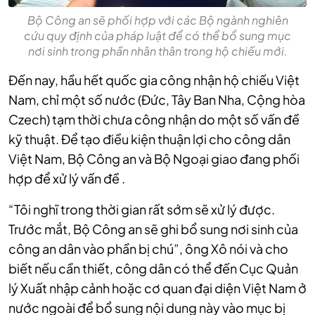
Bộ Công an sẽ phối hợp với các Bộ ngành nghiên
cứu quy định của pháp luật để có thể bổ sung mục
nơi sinh trong phần nhân thân trong hộ chiếu mới.
Đến nay, hầu hết quốc gia công nhận hộ chiếu Việt
Nam, chỉ một số nước (Đức, Tây Ban Nha, Cộng hòa
Czech) tạm thời chưa công nhận do một số vấn đề
kỹ thuật. Để tạo điều kiện thuận lợi cho công dân
Việt Nam, Bộ Công an và Bộ Ngoại giao đang phối
hợp để xử lý vấn đề .
“Tôi nghĩ trong thời gian rất sớm sẽ xử lý được.
Trước mắt, Bộ Công an sẽ ghi bổ sung nơi sinh của
công an dân vào phần bị chú”, ông Xô nói và cho
biết nếu cần thiết, công dân có thể đến Cục Quản
lý Xuất nhập cảnh hoặc cơ quan đại diện Việt Nam ở
nước ngoài để bổ sung nội dung này vào mục bị