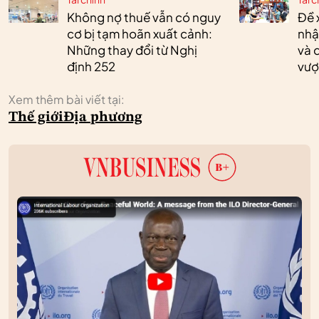
Không nợ thuế vẫn có nguy
Đề 
cơ bị tạm hoãn xuất cảnh:
nhậ
Những thay đổi từ Nghị
và 
định 252
vượ
Xem thêm bài viết tại:
Thế giới
Địa phương