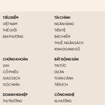
TIÊU ĐIỂM
TÀI CHÍNH
VIỆT NAM
NGÂN HÀNG
THẾ GIỚI
TIỀN TỆ
ĐỊA PHƯƠNG
BẢO HIỂM
THUẾ, NGÂN SÁCH
KINH DOANH SỐ
CHỨNG KHOÁN
BẤT ĐỘNG SẢN
24H
TIN TỨC
CỔ PHIẾU
DỰ ÁN
GIAO DỊCH
TOÀN CẢNH
GÓC NHÌN
TIỆN ÍCH
DOANH NGHIỆP
CÔNG NGHỆ
THỊ TRƯỜNG
XU HƯỚNG