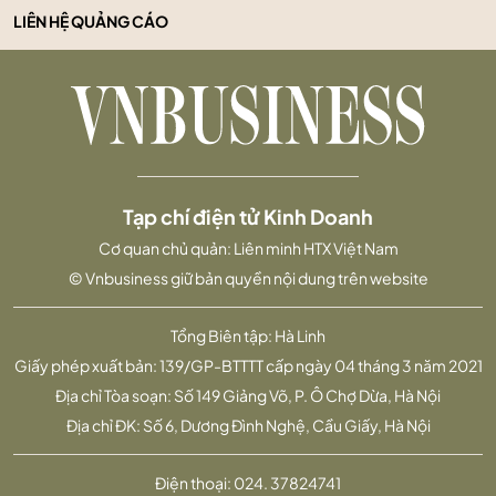
LIÊN HỆ QUẢNG CÁO
Tạp chí điện tử Kinh Doanh
Cơ quan chủ quản: Liên minh HTX Việt Nam
© Vnbusiness giữ bản quyền nội dung trên website
Tổng Biên tập: Hà Linh
Giấy phép xuất bản: 139/GP-BTTTT cấp ngày 04 tháng 3 năm 2021
Địa chỉ Tòa soạn: Số 149 Giảng Võ, P. Ô Chợ Dừa, Hà Nội
Địa chỉ ĐK: Số 6, Dương Đình Nghệ, Cầu Giấy, Hà Nội
Điện thoại:
024. 37824741