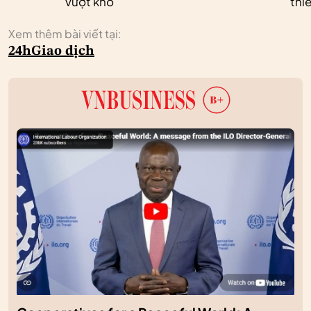
vượt khó
thi
Xem thêm bài viết tại:
24h
Giao dịch