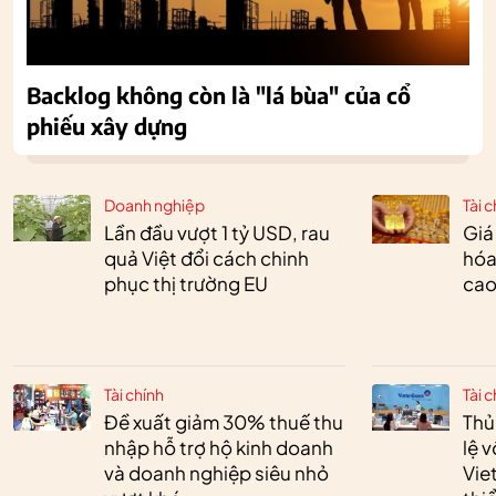
Backlog không còn là "lá bùa" của cổ
phiếu xây dựng
Doanh nghiệp
Tài c
Lần đầu vượt 1 tỷ USD, rau
Giá
quả Việt đổi cách chinh
hóa
phục thị trường EU
cao
Tài chính
Tài c
Đề xuất giảm 30% thuế thu
Thủ
nhập hỗ trợ hộ kinh doanh
lệ 
và doanh nghiệp siêu nhỏ
Vie