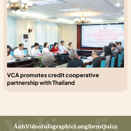
VCA promotes credit cooperative
partnership with Thailand
Ảnh
Video
Infographic
Longform
Quizz