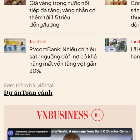
Giá vàng trong nước nối
Côn
tiếp đà tăng, vàng nhẫn có
sản
thêm tới 1,5 triệu
thu
đồng/lượng
độn
Tài chính
Tài c
PVcomBank: Nhiều chỉ tiêu
Lãi
sát “ngưỡng đỏ”, nợ có khả
hàn
năng mất vốn tăng vọt gần
20%
Xem thêm bài viết tại:
Dự án
Toàn cảnh