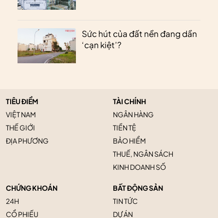
Sức hút của đất nền đang dần
‘cạn kiệt’?
TIÊU ĐIỂM
TÀI CHÍNH
VIỆT NAM
NGÂN HÀNG
THẾ GIỚI
TIỀN TỆ
ĐỊA PHƯƠNG
BẢO HIỂM
THUẾ, NGÂN SÁCH
KINH DOANH SỐ
CHỨNG KHOÁN
BẤT ĐỘNG SẢN
24H
TIN TỨC
CỔ PHIẾU
DỰ ÁN