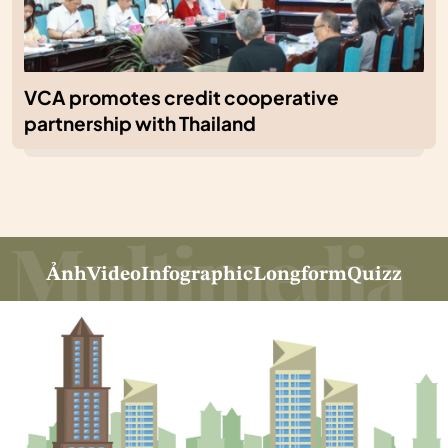
VCA promotes credit cooperative
partnership with Thailand
Ảnh
Video
Infographic
Longform
Quizz