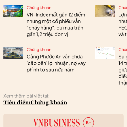
Chứng khoán
Chứ
VN-Index mất gần 12 điểm
Lợi
nhưng một cổ phiếu vẫn
như
"cháy hàng", dư mua trần
FEC
gần 1,2 triệu đơn vị
và 
Chứng khoán
Chứ
Cảng Phước An vẫn chưa
Sai
'cập bến' lợi nhuận, nợ vay
14 t
phình to sau nửa năm
giữ
điề
thậ
Xem thêm bài viết tại:
Tiêu điểm
Chứng khoán