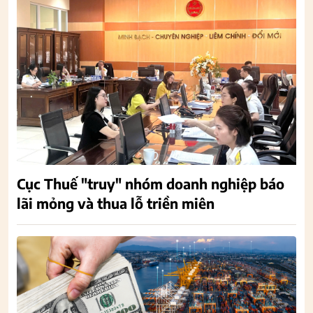
Cục Thuế "truy" nhóm doanh nghiệp báo
lãi mỏng và thua lỗ triền miên