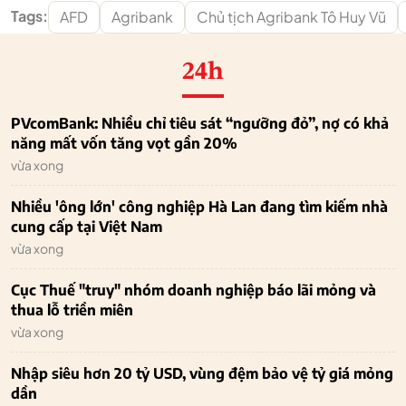
Tags:
AFD
Agribank
Chủ tịch Agribank Tô Huy Vũ
24h
PVcomBank: Nhiều chỉ tiêu sát “ngưỡng đỏ”, nợ có khả
năng mất vốn tăng vọt gần 20%
vừa xong
Nhiều 'ông lớn' công nghiệp Hà Lan đang tìm kiếm nhà
cung cấp tại Việt Nam
vừa xong
Cục Thuế "truy" nhóm doanh nghiệp báo lãi mỏng và
thua lỗ triền miên
vừa xong
Nhập siêu hơn 20 tỷ USD, vùng đệm bảo vệ tỷ giá mỏng
dần