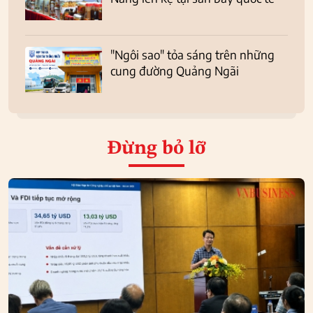
"Ngôi sao" tỏa sáng trên những
cung đường Quảng Ngãi
Đừng bỏ lỡ