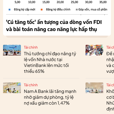
'Cú tăng tốc' ấn tượng của dòng vốn FDI
và bài toán nâng cao năng lực hấp thụ
Tài chính
Tài c
Thủ tướng chỉ đạo nâng tỷ
Đề 
lệ vốn Nhà nước tại
nhậ
VietinBank lên mức tối
và 
thiểu 65%
vượ
Tài chính
Tài c
Nam A Bank lãi tăng mạnh
Khô
nhờ giảm dự phòng, tỷ lệ
cơ 
nợ xấu giảm còn 1,47%
Nhữ
địn