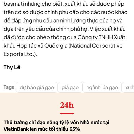
basmati nhưng cho biết, xuất khẩu sẽ được phép
trên cơ sở được chính phủ cấp cho các nước khác
để đáp ứng nhu cầu an ninh lương thực của họ và
dựa trên yêu cầu của chính phủ họ. Việc xuất khẩu
đã được cho phép thông qua Công ty TNHH Xuất
khẩu Hợp tác xã Quốc gia (National Corporative
Exports Ltd.).
Thy Lê
Tags:
dự báo giá gạo
giá gạo
ngành lúa gạo
xuấ
24h
Thủ tướng chỉ đạo nâng tỷ lệ vốn Nhà nước tại
VietinBank lên mức tối thiểu 65%