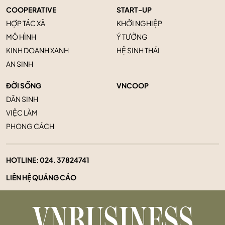
COOPERATIVE
START-UP
HỢP TÁC XÃ
KHỞI NGHIỆP
MÔ HÌNH
Ý TƯỞNG
KINH DOANH XANH
HỆ SINH THÁI
AN SINH
ĐỜI SỐNG
VNCOOP
DÂN SINH
VIỆC LÀM
PHONG CÁCH
HOTLINE:
024. 37824741
LIÊN HỆ QUẢNG CÁO