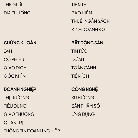
THẾ GIỚI
TIỀN TỆ
ĐỊA PHƯƠNG
BẢO HIỂM
THUẾ, NGÂN SÁCH
KINH DOANH SỐ
CHỨNG KHOÁN
BẤT ĐỘNG SẢN
24H
TIN TỨC
CỔ PHIẾU
DỰ ÁN
GIAO DỊCH
TOÀN CẢNH
GÓC NHÌN
TIỆN ÍCH
DOANH NGHIỆP
CÔNG NGHỆ
THỊ TRƯỜNG
XU HƯỚNG
TIÊU DÙNG
SẢN PHẨM SỐ
GIAO THƯƠNG
ỨNG DỤNG
QUẢN TRỊ
THÔNG TIN DOANH NGHIỆP