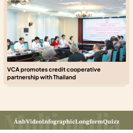
VCA promotes credit cooperative
partnership with Thailand
Ảnh
Video
Infographic
Longform
Quizz