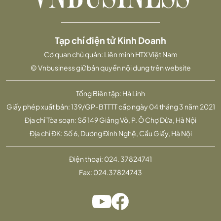
Tạp chí điện tử Kinh Doanh
Cơ quan chủ quản: Liên minh HTX Việt Nam
© Vnbusiness giữ bản quyền nội dung trên website
Tổng Biên tập: Hà Linh
Giấy phép xuất bản: 139/GP-BTTTT cấp ngày 04 tháng 3 năm 2021
Địa chỉ Tòa soạn: Số 149 Giảng Võ, P. Ô Chợ Dừa, Hà Nội
Địa chỉ ĐK: Số 6, Dương Đình Nghệ, Cầu Giấy, Hà Nội
Điện thoại:
024. 37824741
Fax:
024.37824743