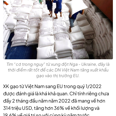
Tìm “cơ trong nguy” từ xung đột Nga - Ukraine, đây là
thời điểm rất tốt để các DN Việt Nam tăng xuất khẩu
gạo vào thị trường EU.
XK gạo từ Việt Nam sang EU trong quý 1/2022
được đánh giá là khá khả quan. Chỉ tính riêng chưa
đầy 2 tháng đầu năm năm 2022 đã mang về hơn
314 triệu USD, tăng hơn 36% về khối lượng và
19,6% về giá trị so với cùng kỳ năm trước