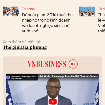
Tài chính
Tài c
Đề xuất giảm 30% thuế thu
Thủ
nhập hỗ trợ hộ kinh doanh
lệ 
và doanh nghiệp siêu nhỏ
Vie
vượt khó
thi
Xem thêm bài viết tại:
Thế giới
Địa phương