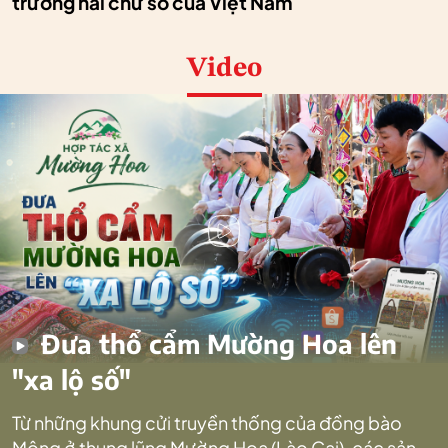
trưởng hai chữ số của Việt Nam
Video
Đưa thổ cẩm Mường Hoa lên
"xa lộ số"
Từ những khung cửi truyền thống của đồng bào
Mông ở thung lũng Mường Hoa (Lào Cai), các sản