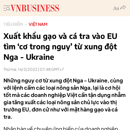
TIÊU ĐIỂM
VIỆT NAM
Xuất khẩu gạo và cá tra vào EU
tìm ‘cơ trong nguy’ từ xung đột
Nga - Ukraine
Thứ Hai, 14/3/2022 | 07:48 GMT+7
Những nguy cơ từ xung đột Nga - Ukraine, cùng
với lệnh cấm các loại nông sản Nga, lại là cơ hội
tốt mà các doanh nghiệp Việt cần tận dụng nhằm
gia tăng xuất các loại nông sản chủ lực vào thị
trường EU, đơn cử như với mặt hàng gạo và cá
tra.
Nhân bàn về chuyện ứng biến của doanh nghiệp