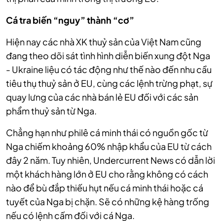
Cá tra biến “nguy” thành “cơ”
Hiện nay các nhà XK thuỷ sản của Việt Nam cũng
đang theo dõi sát tình hình diễn biến xung đột Nga
- Ukraine liệu có tác động như thế nào đến nhu cầu
tiêu thụ thuỷ sản ở EU, cùng các lệnh trừng phạt, sự
quay lưng của các nhà bán lẻ EU đối với các sản
phẩm thuỷ sản từ Nga.
Chẳng hạn như philê cá minh thái có nguồn gốc từ
Nga chiếm khoảng 60% nhập khẩu của EU từ cách
đây 2 năm. Tuy nhiên, Undercurrent News có dẫn lời
một khách hàng lớn ở EU cho rằng không có cách
nào để bù đắp thiếu hụt nếu cá minh thái hoặc cá
tuyết của Nga bị chặn. Sẽ có những kệ hàng trống
nếu có lệnh cấm đối với cá Nga.