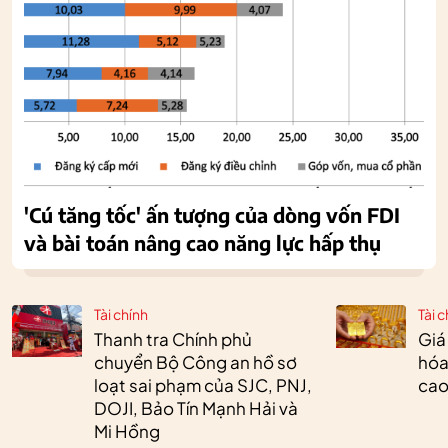
'Cú tăng tốc' ấn tượng của dòng vốn FDI
và bài toán nâng cao năng lực hấp thụ
Tài chính
Tài c
Thanh tra Chính phủ
Giá
chuyển Bộ Công an hồ sơ
hóa
loạt sai phạm của SJC, PNJ,
cao
DOJI, Bảo Tín Mạnh Hải và
Mi Hồng