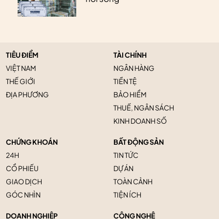
TIÊU ĐIỂM
TÀI CHÍNH
VIỆT NAM
NGÂN HÀNG
THẾ GIỚI
TIỀN TỆ
ĐỊA PHƯƠNG
BẢO HIỂM
THUẾ, NGÂN SÁCH
KINH DOANH SỐ
CHỨNG KHOÁN
BẤT ĐỘNG SẢN
24H
TIN TỨC
CỔ PHIẾU
DỰ ÁN
GIAO DỊCH
TOÀN CẢNH
GÓC NHÌN
TIỆN ÍCH
DOANH NGHIỆP
CÔNG NGHỆ