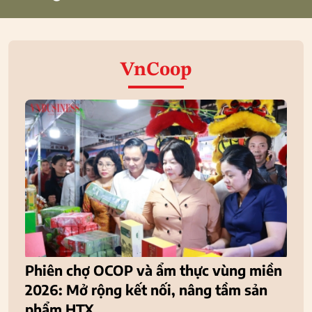
VnCoop
Phiên chợ OCOP và ẩm thực vùng miền
2026: Mở rộng kết nối, nâng tầm sản
phẩm HTX