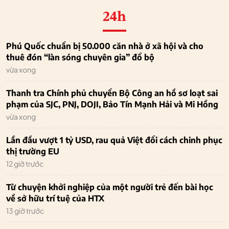
24h
Phú Quốc chuẩn bị 50.000 căn nhà ở xã hội và cho
thuê đón “làn sóng chuyên gia” đổ bộ
vừa xong
Thanh tra Chính phủ chuyển Bộ Công an hồ sơ loạt sai
phạm của SJC, PNJ, DOJI, Bảo Tín Mạnh Hải và Mi Hồng
vừa xong
Lần đầu vượt 1 tỷ USD, rau quả Việt đổi cách chinh phục
thị trường EU
12 giờ trước
Từ chuyện khởi nghiệp của một người trẻ đến bài học
về sở hữu trí tuệ của HTX
13 giờ trước