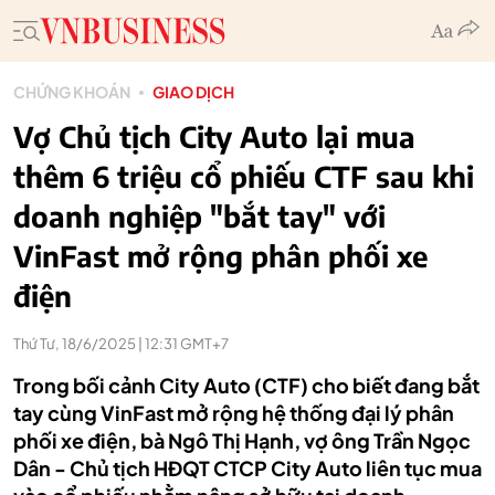
CHỨNG KHOÁN
GIAO DỊCH
Vợ Chủ tịch City Auto lại mua
thêm 6 triệu cổ phiếu CTF sau khi
doanh nghiệp "bắt tay" với
VinFast mở rộng phân phối xe
điện
Thứ Tư, 18/6/2025 | 12:31 GMT+7
Trong bối cảnh City Auto (CTF) cho biết đang bắt
tay cùng VinFast mở rộng hệ thống đại lý phân
phối xe điện, bà Ngô Thị Hạnh, vợ ông Trần Ngọc
Dân - Chủ tịch HĐQT CTCP City Auto liên tục mua