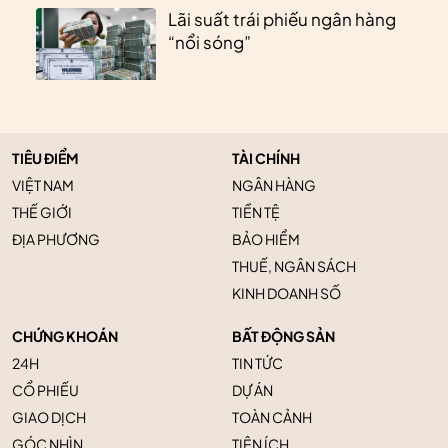
Lãi suất trái phiếu ngân hàng
“nổi sóng”
TIÊU ĐIỂM
TÀI CHÍNH
VIỆT NAM
NGÂN HÀNG
THẾ GIỚI
TIỀN TỆ
ĐỊA PHƯƠNG
BẢO HIỂM
THUẾ, NGÂN SÁCH
KINH DOANH SỐ
CHỨNG KHOÁN
BẤT ĐỘNG SẢN
24H
TIN TỨC
CỔ PHIẾU
DỰ ÁN
GIAO DỊCH
TOÀN CẢNH
GÓC NHÌN
TIỆN ÍCH