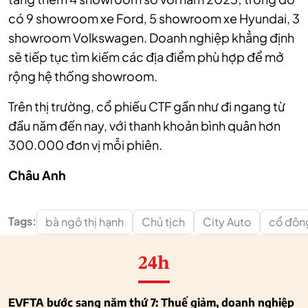
có 9 showroom xe Ford, 5 showroom xe Hyundai, 3
showroom Volkswagen. Doanh nghiệp khẳng định
sẽ tiếp tục tìm kiếm các địa điểm phù hợp để mở
rộng hệ thống showroom.
Trên thị trường, cổ phiếu CTF gần như đi ngang từ
đầu năm đến nay, với thanh khoản bình quân hơn
300.000 đơn vị mỗi phiên.
Châu Anh
Tags:
bà ngô thị hạnh
Chủ tịch
City Auto
cổ đôn
24h
EVFTA bước sang năm thứ 7: Thuế giảm, doanh nghiệp