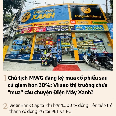
1
Chủ tịch MWG đăng ký mua cổ phiếu sau
cú giảm hơn 30%: Vì sao thị trường chưa
"mua" câu chuyện Điện Máy Xanh?
2
VietinBank Capital chi hơn 1.000 tỷ đồng, liên tiếp trở
thành cổ đông lớn tại PET và PC1