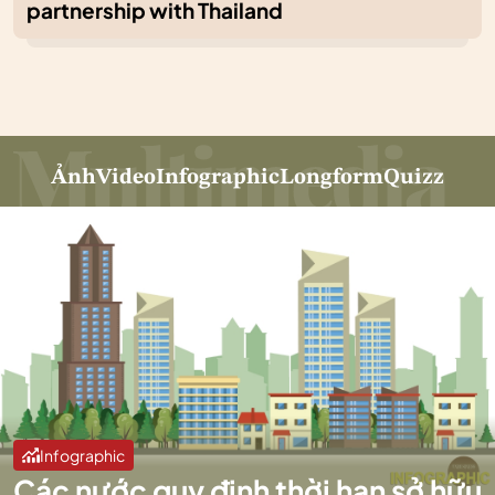
partnership with Thailand
Ảnh
Video
Infographic
Longform
Quizz
Infographic
Các nước quy định thời hạn sở hữu