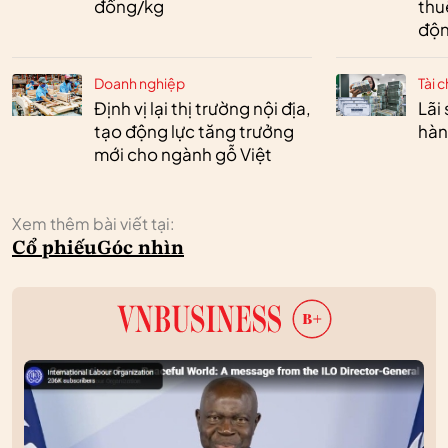
đồng/kg
thu
độn
Doanh nghiệp
Tài c
Định vị lại thị trường nội địa,
Lãi
tạo động lực tăng trưởng
hàn
mới cho ngành gỗ Việt
Xem thêm bài viết tại:
Cổ phiếu
Góc nhìn