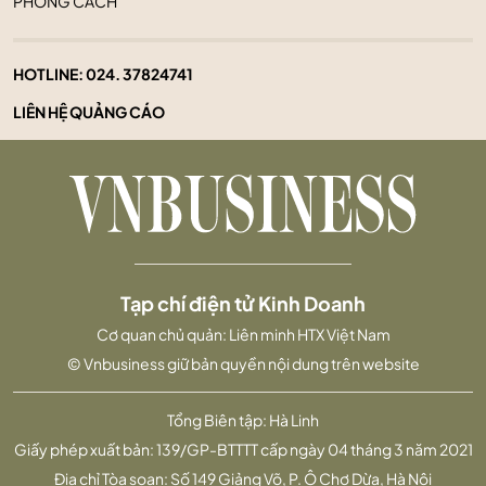
PHONG CÁCH
HOTLINE:
024. 37824741
LIÊN HỆ QUẢNG CÁO
Tạp chí điện tử Kinh Doanh
Cơ quan chủ quản: Liên minh HTX Việt Nam
© Vnbusiness giữ bản quyền nội dung trên website
Tổng Biên tập: Hà Linh
Giấy phép xuất bản: 139/GP-BTTTT cấp ngày 04 tháng 3 năm 2021
Địa chỉ Tòa soạn: Số 149 Giảng Võ, P. Ô Chợ Dừa, Hà Nội