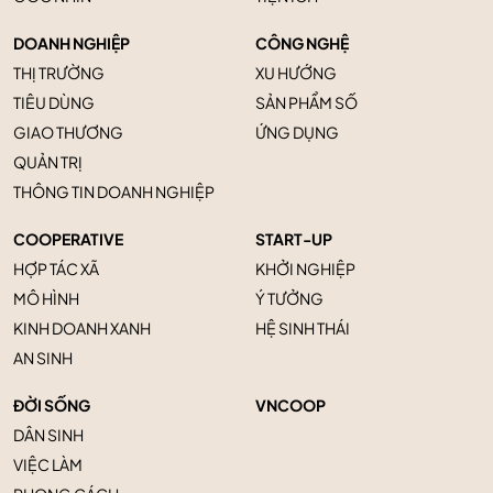
DOANH NGHIỆP
CÔNG NGHỆ
THỊ TRƯỜNG
XU HƯỚNG
TIÊU DÙNG
SẢN PHẨM SỐ
GIAO THƯƠNG
ỨNG DỤNG
QUẢN TRỊ
THÔNG TIN DOANH NGHIỆP
COOPERATIVE
START-UP
HỢP TÁC XÃ
KHỞI NGHIỆP
MÔ HÌNH
Ý TƯỞNG
KINH DOANH XANH
HỆ SINH THÁI
AN SINH
ĐỜI SỐNG
VNCOOP
DÂN SINH
VIỆC LÀM