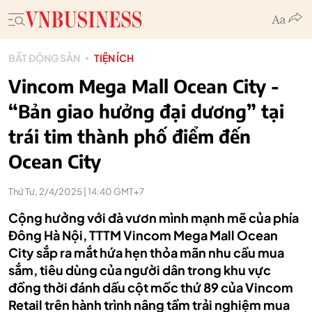
BẤT ĐỘNG SẢN
TIỆN ÍCH
Vincom Mega Mall Ocean City -
“Bản giao hưởng đại dương” tại
trái tim thành phố điểm đến
Ocean City
Thứ Tư, 2/4/2025 | 14:40 GMT+7
Cộng hưởng với đà vươn mình mạnh mẽ của phía
Đông Hà Nội, TTTM Vincom Mega Mall Ocean
City sắp ra mắt hứa hẹn thỏa mãn nhu cầu mua
sắm, tiêu dùng của người dân trong khu vực
đồng thời đánh dấu cột mốc thứ 89 của Vincom
Retail trên hành trình nâng tầm trải nghiệm mua