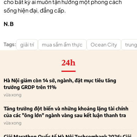
cho bất kỳ ai muốn tận hưởng một phong cách
sống hiện đại, đẳng cấp.
N.B
Tags:
giải trí
mua sắm ẩm thực
Ocean City
trun
24h
Hà Nội giảm còn 14 sở, ngành, đặt mục tiêu tăng
trưởng GRDP trên 11%
vừa xong
Tăng trưởng đột biến và những khoảng lặng tài chính
của các "ông lớn" ngành vàng sau kết luận thanh tra
vừa xong
Giải Marathon Quốc tế Hà Nội Techcombank 2026: Giải