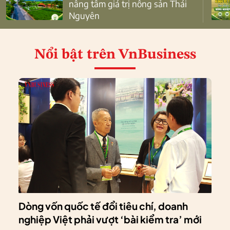
nâng tầm giá trị nông sản Thái
Nguyên
Nổi bật
trên VnBusiness
Dòng vốn quốc tế đổi tiêu chí, doanh
nghiệp Việt phải vượt ‘bài kiểm tra’ mới