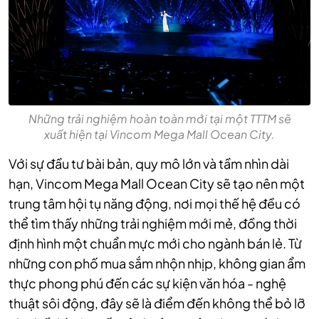
Những trải nghiệm hoàn toàn mới tại một TTTM sẽ
xuất hiện tại Vincom Mega Mall Ocean City.
Với sự đầu tư bài bản, quy mô lớn và tầm nhìn dài
hạn, Vincom Mega Mall Ocean City sẽ tạo nên một
trung tâm hội tụ năng động, nơi mọi thế hệ đều có
thể tìm thấy những trải nghiệm mới mẻ, đồng thời
định hình một chuẩn mực mới cho ngành bán lẻ. Từ
những con phố mua sắm nhộn nhịp, không gian ẩm
thực phong phú đến các sự kiện văn hóa - nghệ
thuật sôi động, đây sẽ là điểm đến không thể bỏ lỡ