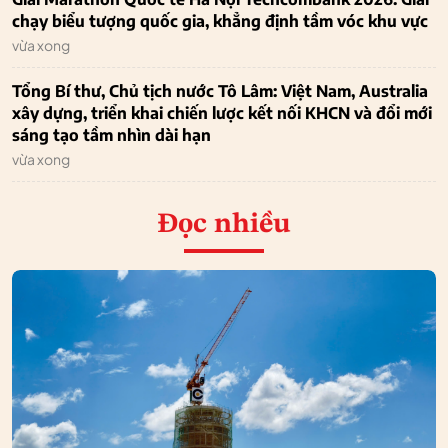
chạy biểu tượng quốc gia, khẳng định tầm vóc khu vực
vừa xong
Tổng Bí thư, Chủ tịch nước Tô Lâm: Việt Nam, Australia
xây dựng, triển khai chiến lược kết nối KHCN và đổi mới
sáng tạo tầm nhìn dài hạn
vừa xong
Đọc nhiều