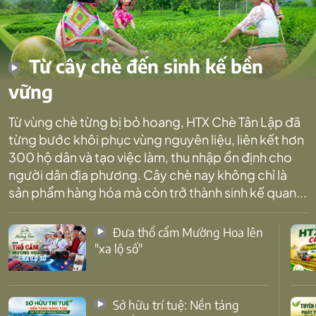
Từ cây chè đến sinh kế bền
vững
Từ vùng chè từng bị bỏ hoang, HTX Chè Tân Lập đã
từng bước khôi phục vùng nguyên liệu, liên kết hơn
300 hộ dân và tạo việc làm, thu nhập ổn định cho
người dân địa phương. Cây chè nay không chỉ là
sản phẩm hàng hóa mà còn trở thành sinh kế quan...
Đưa thổ cẩm Mường Hoa lên
"xa lộ số"
Sở hữu trí tuệ: Nền tảng