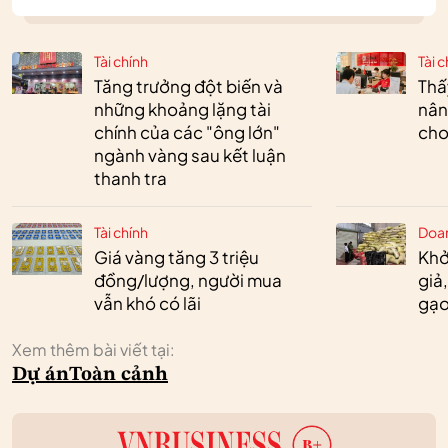
Tài chính
Tài c
Tăng trưởng đột biến và
Thấ
những khoảng lặng tài
nân
chính của các "ông lớn"
cho
ngành vàng sau kết luận
thanh tra
Tài chính
Doa
Giá vàng tăng 3 triệu
Khở
đồng/lượng, người mua
giả
vẫn khó có lãi
gạo
Xem thêm bài viết tại:
Dự án
Toàn cảnh