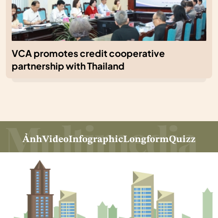
VCA promotes credit cooperative
partnership with Thailand
Ảnh
Video
Infographic
Longform
Quizz