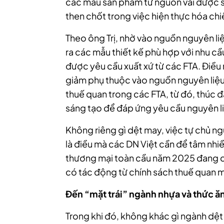
các mẫu sản phẩm từ nguồn vải được s
then chốt trong việc hiện thực hóa chi
Theo ông Trị, nhờ vào nguồn nguyên l
ra các mẫu thiết kế phù hợp với nhu cầ
được yêu cầu xuất xứ từ các FTA. Điề
giảm phụ thuộc vào nguồn nguyên liệu 
thuế quan trong các FTA, từ đó, thúc đ
sáng tạo để đáp ứng yêu cầu nguyên l
Không riêng gì dệt may, việc tự chủ n
là điều mà các DN Việt cần để tâm nhi
thương mại toàn cầu năm 2025 đang ch
có tác động từ chính sách thuế quan m
Đến “mặt trái” ngành nhựa và thức ă
Trong khi đó, không khác gì ngành dệt