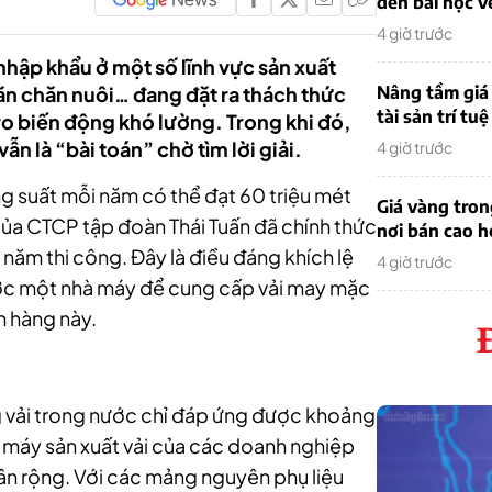
đến bài học v
4 giờ trước
hập khẩu ở một số lĩnh vực sản xuất
ăn chăn nuôi… đang đặt ra thách thức
Nâng tầm giá 
tài sản trí tuệ
ro biến động khó lường. Trong khi đó,
n là “bài toán” chờ tìm lời giải.
4 giờ trước
ng suất mỗi năm có thể đạt 60 triệu mét
Giá vàng tro
 của CTCP tập đoàn Thái Tuấn đã chính thức
nơi bán cao 
 năm thi công. Đây là điều đáng khích lệ
4 giờ trước
ược một nhà máy để cung cấp vải may mặc
h hàng này.
g vải trong nước chỉ đáp ứng được khoảng
 máy sản xuất vải của các doanh nghiệp
ân rộng. Với các mảng nguyên phụ liệu