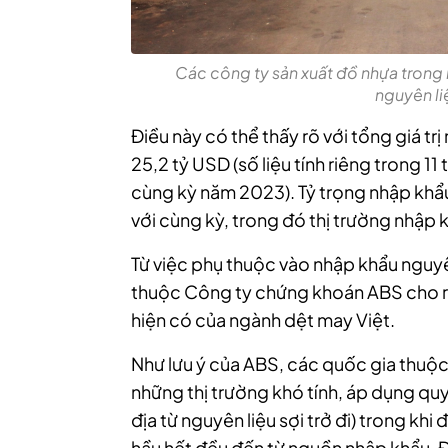
Các công ty sản xuất đồ nhựa trong
nguyên li
Điều này có thể thấy rõ với tổng giá t
25,2 tỷ USD (số liệu tính riêng trong 
cùng kỳ năm 2023). Tỷ trọng nhập khẩ
với cùng kỳ, trong đó thị trường nhập
Từ việc phụ thuộc vào nhập khẩu nguyê
thuộc Công ty chứng khoán ABS cho rằ
hiện có của ngành dệt may Việt.
Như lưu ý của ABS, các quốc gia thuộc 
những thị trường khó tính, áp dụng quy
địa từ nguyên liệu sợi trở đi) trong kh
hầu hết đều đến từ nguồn nhập khẩu. Đặc