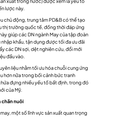
ản xuất trong nước) được xem là yếu tố
ến lược này.
iệu chủ động, trung tâm PD&B có thể tạo
u thị trường quốc tế, đồng thời đáp ứng
u này giúp các DN ngành May của tập đoàn
nhập khẩu, tận dụng được tối đa ưu đãi
ẩy các DN sợi, dệt nghiên cứu, đổi mới
iệu đầu vào.
guyên liệu nhằm tối ưu hóa chuỗi cung ứng
ều hơn nữa trong bối cảnh bức tranh
ứa đựng nhiều yếu tố bất định, trong đó
ới của Mỹ.
n chăn nuôi
 may, một số lĩnh vực sản xuất quan trọng