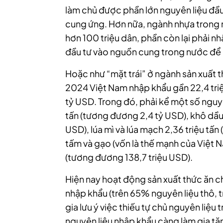
làm chủ được phần lớn nguyên liệu đầu 
cung ứng. Hơn nữa, ngành nhựa trong 
hơn 100 triệu dân, phần còn lại phải n
đầu tư vào nguồn cung trong nước để 
Hoặc như “mặt trái” ở ngành sản xuất t
2024 Việt Nam nhập khẩu gần 22,4 triệu
tỷ USD. Trong đó, phải kể một số nguyê
tấn (tương đương 2,4 tỷ USD), khô dầu 
USD), lúa mì và lúa mạch 2,36 triệu tấ
tấm và gạo (vốn là thế mạnh của Việt 
(tương đương 138,7 triệu USD).
Hiện nay hoạt động sản xuất thức ăn ch
nhập khẩu (trên 65% nguyên liệu thô, 
gia lưu ý việc thiếu tự chủ nguyên liệ
nguyên liệu nhập khẩu càng làm gia tăn