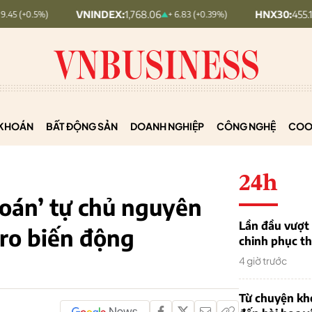
VNINDEX:
1,768.06
HNX30:
455.12
+ 6.83 (+0.39%)
+ 1.63
KHOÁN
BẤT ĐỘNG SẢN
DOANH NGHIỆP
CÔNG NGHỆ
COO
24h
 toán’ tự chủ nguyên
Lần đầu vượt 
 ro biến động
chinh phục th
4 giờ trước
Từ chuyện khở