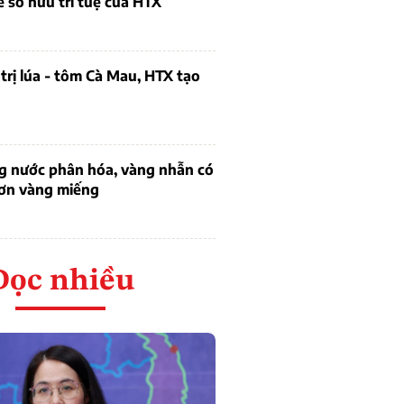
ề sở hữu trí tuệ của HTX
trị lúa - tôm Cà Mau, HTX tạo
ng nước phân hóa, vàng nhẫn có
hơn vàng miếng
Đọc nhiều