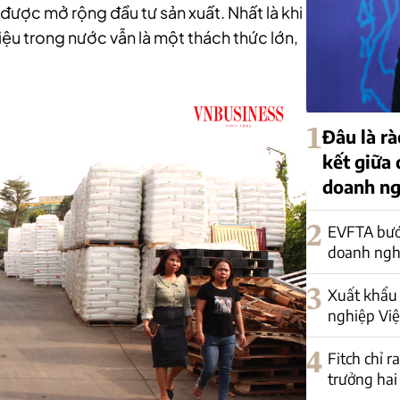
được mở rộng đầu tư sản xuất. Nhất là khi
iệu trong nước vẫn là một thách thức lớn,
1
Đâu là rà
kết giữa
doanh ng
2
EVFTA bướ
doanh nghi
3
Xuất khẩu 
nghiệp Việ
4
Fitch chỉ r
trưởng hai