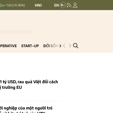
HNXINDEX:
293.44
UPCOMINDEX:
126
 (+0.36%)
+ 0.25 (+0.09%)
PERATIVE
START-UP
ĐỜI SỐNG
PODCAST
VNCOOP
1 tỷ USD, rau quả Việt đổi cách
ị trường EU
i nghiệp của một người trẻ