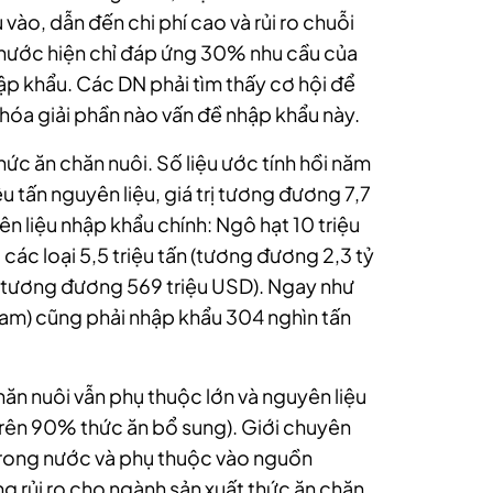
vào, dẫn đến chi phí cao và rủi ro chuỗi
nước hiện chỉ đáp ứng 30% nhu cầu của
hập khẩu. Các DN phải tìm thấy cơ hội để
hóa giải phần nào vấn đề nhập khẩu này.
hức ăn chăn nuôi. Số liệu ước tính hồi năm
 tấn nguyên liệu, giá trị tương đương 7,7
n liệu nhập khẩu chính: Ngô hạt 10 triệu
các loại 5,5 triệu tấn (tương đương 2,3 tỷ
n (tương đương 569 triệu USD). Ngay như
Nam) cũng phải nhập khẩu 304 nghìn tấn
ăn nuôi vẫn phụ thuộc lớn và nguyên liệu
trên 90% thức ăn bổ sung). Giới chuyên
u trong nước và phụ thuộc vào nguồn
g rủi ro cho ngành sản xuất thức ăn chăn