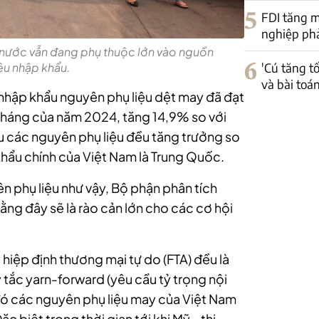
5
FDI tăng m
nghiệp phải
 nước vẫn đang phụ thuộc lớn vào nguồn
6
'Cú tăng t
ệu nhập khẩu.
và bài toá
rị nhập khẩu nguyên phụ liệu dệt may đã đạt
11 tháng của năm 2024, tăng 14,9% so với
u các nguyên phụ liệu đều tăng trưởng so
 khẩu chính của Việt Nam là Trung Quốc.
n phụ liệu như vậy, Bộ phận phân tích
ng đây sẽ là rào cản lớn cho các cơ hội
hiệp định thương mại tự do (FTA) đều là
 tắc yarn-forward (yêu cầu tỷ trọng nội
i đó các nguyên phụ liệu may của Việt Nam
 biệt trong thời gian tới khi Mỹ - thị