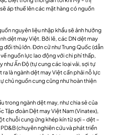
 sẽ áp thuế lên các mặt hàng có nguồn
guồn nguyên liệu nhập khẩu sẽ ảnh hưởng
h dệt may Việt. Bởi lẽ, các DN dệt may
ng đối thủ lớn. Đơn cử như Trung Quốc (dẫn
ớn về nguồn lực lao động với chi phí thấp,
như Ấn Độ (tự cung các loại vải, sợi tự
t ra là ngành dệt may Việt cần phải nỗ lực
tự chủ nguồn cung cũng như hoàn thiện
u trong ngành dệt may, như chia sẻ của
c Tập đoàn Dệt may Việt Nam (Vinatex),
 chuỗi cung ứng khép kín từ sợi – dệt –
PD&B (chuyên nghiên cứu và phát triển