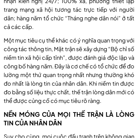
nhận kiến nghị 24/7; 100% xã, phường thiết lập
trang mạng xã hội tương tác trực tiếp với người
dân; hàng năm tổ chức “Tháng nghe dân nói” ở tất
cả các cấp.
Một mục tiêu cụ thể khác có ý nghĩa quan trọng với
công tác thông tin, Mặt trận sẽ xây dựng “Bộ chỉ số
niềm tin xã hội cấp tỉnh”, được đánh giá độc lập và
công bố hàng năm. Đây là cơ chế có tổ chức để đo
lường một thứ quan trọng nhất nhưng thường khó
đo nhất là lòng tin của nhân dân. Khi niềm tin được
đo bằng số liệu thực chất, thế trận lòng dân mới có
thể được củng cố có mục tiêu rõ ràng.
NỀN MÓNG CỦA MỌI THẾ TRẬN LÀ LÒNG
TIN CỦA NHÂN DÂN
Suy cho cùng, mọi cuộc đấu tranh trên không gian