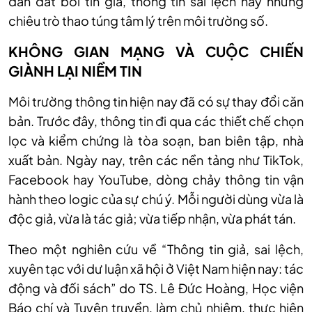
dẫn dắt bởi tin giả, thông tin sai lệch hay những
chiêu trò thao túng tâm lý trên môi trường số.
KHÔNG GIAN MẠNG VÀ CUỘC CHIẾN
GIÀNH LẠI NIỀM TIN
Môi trường thông tin hiện nay đã có sự thay đổi căn
bản. Trước đây, thông tin đi qua các thiết chế chọn
lọc và kiểm chứng là tòa soạn, ban biên tập, nhà
xuất bản. Ngày nay, trên các nền tảng như TikTok,
Facebook hay YouTube, dòng chảy thông tin vận
hành theo logic của sự chú ý. Mỗi người dùng vừa là
độc giả, vừa là tác giả; vừa tiếp nhận, vừa phát tán.
Theo một nghiên cứu về “Thông tin giả, sai lệch,
xuyên tạc với dư luận xã hội ở Việt Nam hiện nay: tác
động và đối sách” do TS. Lê Đức Hoàng, Học viện
Báo chí và Tuyên truyền, làm chủ nhiệm, thực hiện