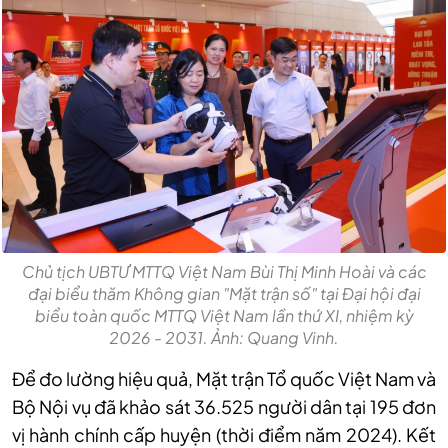
Chủ tịch UBTƯ MTTQ Việt Nam Bùi Thị Minh Hoài và các
đại biểu thăm Không gian "Mặt trận số" tại Đại hội đại
biểu toàn quốc MTTQ Việt Nam lần thứ XI, nhiệm kỳ
2026 - 2031. Ảnh: Quang Vinh.
Để đo lường hiệu quả, Mặt trận Tổ quốc Việt Nam và
Bộ Nội vụ đã khảo sát 36.525 người dân tại 195 đơn
vị hành chính cấp huyện (thời điểm năm 2024). Kết