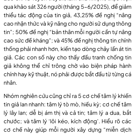
qua khảo sát 326 người (tháng 5-6/2025), để giảm
thiểu tác động của tin giả, 43,25% đề nghị “nâng
cao nhận thức và kỹ năng cho người sử dụng thông
tin”; 50% đề nghị “bản thân mỗi người cần tự nâng
cao sức đề kháng”; và 45% đề nghị thông tin chính
thống phải nhanh hơn, kiến tạo dòng chảy lấn át tin
giả. Các con số này cho thấy đấu tranh chống tin
giả không thể chỉ trông chờ vào biện pháp hành
chính hay kỹ thuật, nó phải được bắt đầu từ từng cá
nhân.
Nhóm nghiên cứu cũng chỉ ra 5 cơ chế tâm lý khiến
tin giả lan nhanh: tâm lý tò mò, hiếu kỳ; cơ chế tâm
lý lây lan; dễ bị ám thị và cả tin; tâm lý a dua, bắt
chước; và tâm lý ‘lôi kéo, kích động’. Hiểu rõ các
cơ chế này giúp mỗi người xây dựng “miễn dịch