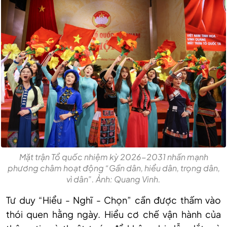
Mặt trận Tổ quốc nhiệm kỳ 2026-2031 nhấn mạnh
phương châm hoạt động “Gần dân, hiểu dân, trọng dân,
vì dân”. Ảnh: Quang Vinh.
Tư duy “Hiểu - Nghĩ - Chọn” cần được thấm vào
thói quen hằng ngày. Hiểu cơ chế vận hành của