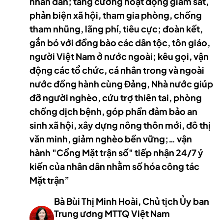
nhân dân; tăng cường hoạt động giám sát,
phản biện xã hội, tham gia phòng, chống
tham nhũng, lãng phí, tiêu cực; đoàn kết,
gắn bó với đồng bào các dân tộc, tôn giáo,
người Việt Nam ở nước ngoài; kêu gọi, vận
động các tổ chức, cá nhân trong và ngoài
nước đồng hành cùng Đảng, Nhà nước giúp
đỡ người nghèo, cứu trợ thiên tai, phòng
chống dịch bệnh, góp phần đảm bảo an
sinh xã hội, xây dựng nông thôn mới, đô thị
văn minh, giảm nghèo bền vững;… vận
hành "Cổng Mặt trận số" tiếp nhận 24/7 ý
kiến của nhân dân nhằm số hóa công tác
Mặt trận”
Bà Bùi Thị Minh Hoài, Chủ tịch Ủy ban
Trung ương MTTQ Việt Nam