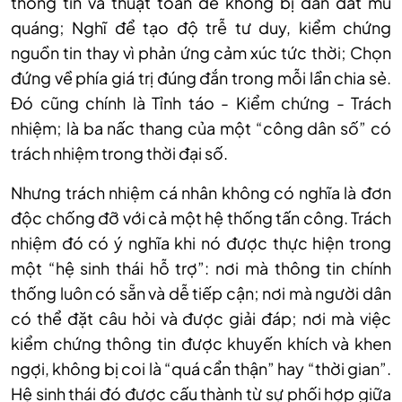
thông tin và thuật toán để không bị dẫn dắt mù
quáng; Nghĩ để tạo độ trễ tư duy, kiểm chứng
nguồn tin thay vì phản ứng cảm xúc tức thời; Chọn
đứng về phía giá trị đúng đắn trong mỗi lần chia sẻ.
Đó cũng chính là Tỉnh táo - Kiểm chứng - Trách
nhiệm; là ba nấc thang của một “công dân số” có
trách nhiệm trong thời đại số.
Nhưng trách nhiệm cá nhân không có nghĩa là đơn
độc chống đỡ với cả một hệ thống tấn công. Trách
nhiệm đó có ý nghĩa khi nó được thực hiện trong
một “hệ sinh thái hỗ trợ”: nơi mà thông tin chính
thống luôn có sẵn và dễ tiếp cận; nơi mà người dân
có thể đặt câu hỏi và được giải đáp; nơi mà việc
kiểm chứng thông tin được khuyến khích và khen
ngợi, không bị coi là “quá cẩn thận” hay “thời gian”.
Hệ sinh thái đó được cấu thành từ sự phối hợp giữa