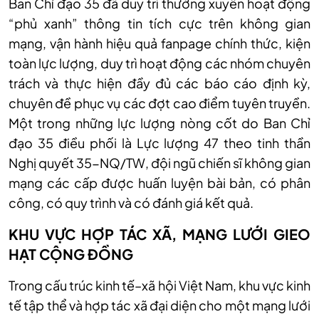
Ban Chỉ đạo 35 đã duy trì thường xuyên hoạt động
“phủ xanh” thông tin tích cực trên không gian
mạng, vận hành hiệu quả fanpage chính thức, kiện
toàn lực lượng, duy trì hoạt động các nhóm chuyên
trách và thực hiện đầy đủ các báo cáo định kỳ,
chuyên đề phục vụ các đợt cao điểm tuyên truyền.
Một trong những lực lượng nòng cốt do Ban Chỉ
đạo 35 điều phối là Lực lượng 47 theo tinh thần
Nghị quyết 35-NQ/TW, đội ngũ chiến sĩ không gian
mạng các cấp được huấn luyện bài bản, có phân
công, có quy trình và có đánh giá kết quả.
KHU VỰC HỢP TÁC XÃ, MẠNG LƯỚI GIEO
HẠT CỘNG ĐỒNG
Trong cấu trúc kinh tế–xã hội Việt Nam, khu vực kinh
tế tập thể và hợp tác xã đại diện cho một mạng lưới