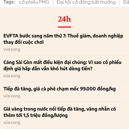
Tags:
cổ phiếu PMG
Đại hội cổ đông bất thường
Đầ
24h
EVFTA bước sang năm thứ 7: Thuế giảm, doanh nghiệp
thay đổi cuộc chơi
vừa xong
Cảng Sài Gòn mất điều kiện đại chúng: Vì sao cổ phiếu
định giá hấp dẫn vẫn khó hút dòng tiền?
vừa xong
Tiếp đà tăng, giá cà phê chạm mốc 99.000 đồng/kg
vừa xong
Giá vàng trong nước nối tiếp đà tăng, vàng nhẫn có
thêm tới 1,5 triệu đồng/lượng
vừa xong