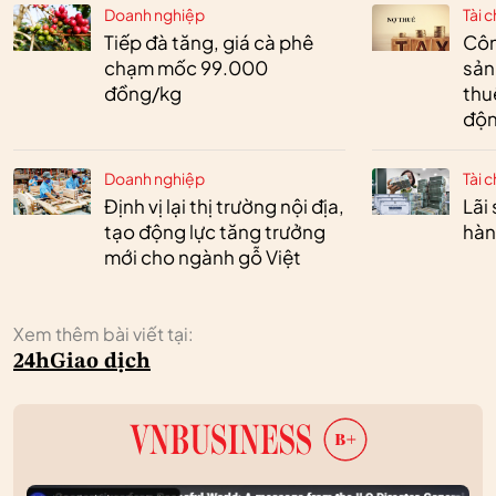
Doanh nghiệp
Tài c
Tiếp đà tăng, giá cà phê
Côn
chạm mốc 99.000
sản
đồng/kg
thu
độn
Doanh nghiệp
Tài c
Định vị lại thị trường nội địa,
Lãi
tạo động lực tăng trưởng
hàn
mới cho ngành gỗ Việt
Xem thêm bài viết tại:
24h
Giao dịch