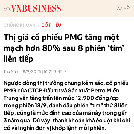
CHỨNG KHOÁN
CỔ PHIẾU
Thị giá cổ phiếu PMG tăng một
mạch hơn 80% sau 8 phiên ‘tím’
liên tiếp
Thứ Năm, 18/9/2025 | 16:21 GMT+7
Ngược dòng thị trường chung kém sắc, cổ phiếu
PMG của CTCP Đầu tư và Sản xuất Petro Miền
Trung vẫn tăng trần lên mức 12.900 đồng/cp
trong phiên 18/9, đánh dấu phiên "tím" thứ 8 liên
tiếp, cũng là mức đỉnh cao của mã này trong gần
3 năm qua. Dù vậy, thanh khoản khá èo uột khi chỉ
có vài nghìn đơn vị khớp lệnh mỗi phiên.