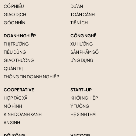
CỔ PHIẾU
DỰ ÁN
GIAO DỊCH
TOÀN CẢNH
GÓC NHÌN
TIỆN ÍCH
DOANH NGHIỆP
CÔNG NGHỆ
THỊ TRƯỜNG
XU HƯỚNG
TIÊU DÙNG
SẢN PHẨM SỐ
GIAO THƯƠNG
ỨNG DỤNG
QUẢN TRỊ
THÔNG TIN DOANH NGHIỆP
COOPERATIVE
START-UP
HỢP TÁC XÃ
KHỞI NGHIỆP
MÔ HÌNH
Ý TƯỞNG
KINH DOANH XANH
HỆ SINH THÁI
AN SINH
ĐỜI SỐNG
VNCOOP