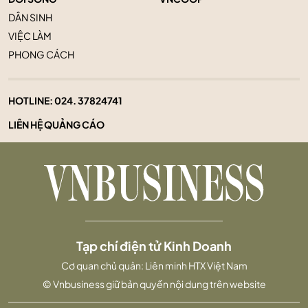
DÂN SINH
VIỆC LÀM
PHONG CÁCH
HOTLINE:
024. 37824741
LIÊN HỆ QUẢNG CÁO
Tạp chí điện tử Kinh Doanh
Cơ quan chủ quản: Liên minh HTX Việt Nam
© Vnbusiness giữ bản quyền nội dung trên website