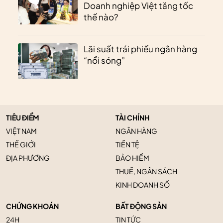
Doanh nghiệp Việt tăng tốc
thế nào?
Lãi suất trái phiếu ngân hàng
“nổi sóng”
TIÊU ĐIỂM
TÀI CHÍNH
VIỆT NAM
NGÂN HÀNG
THẾ GIỚI
TIỀN TỆ
ĐỊA PHƯƠNG
BẢO HIỂM
THUẾ, NGÂN SÁCH
KINH DOANH SỐ
CHỨNG KHOÁN
BẤT ĐỘNG SẢN
24H
TIN TỨC