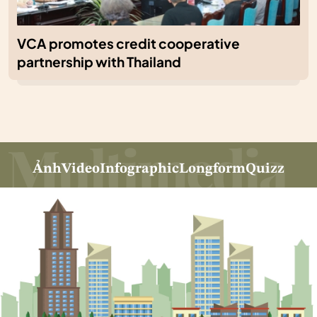
VCA promotes credit cooperative
partnership with Thailand
Ảnh
Video
Infographic
Longform
Quizz