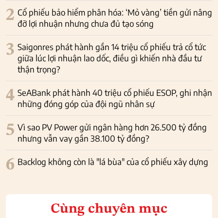
2
Cổ phiếu bảo hiểm phân hóa: ‘Mỏ vàng’ tiền gửi nâng
đỡ lợi nhuận nhưng chưa đủ tạo sóng
3
Saigonres phát hành gần 14 triệu cổ phiếu trả cổ tức
giữa lúc lợi nhuận lao dốc, điều gì khiến nhà đầu tư
thận trọng?
4
SeABank phát hành 40 triệu cổ phiếu ESOP, ghi nhận
những đóng góp của đội ngũ nhân sự
5
Vì sao PV Power gửi ngân hàng hơn 26.500 tỷ đồng
nhưng vẫn vay gần 38.100 tỷ đồng?
6
Backlog không còn là "lá bùa" của cổ phiếu xây dựng
Cùng chuyên mục