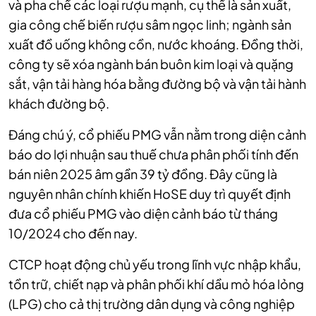
và pha chế các loại rượu mạnh, cụ thể là sản xuất,
gia công chế biến rượu sâm ngọc linh; ngành sản
xuất đồ uống không cồn, nước khoáng. Đồng thời,
công ty sẽ xóa ngành bán buôn kim loại và quặng
sắt, vận tải hàng hóa bằng đường bộ và vận tải hành
khách đường bộ.
Đáng chú ý, cổ phiếu PMG vẫn nằm trong diện cảnh
báo do lợi nhuận sau thuế chưa phân phối tính đến
bán niên 2025 âm gần 39 tỷ đồng. Đây cũng là
nguyên nhân chính khiến HoSE duy trì quyết định
đưa cổ phiếu PMG vào diện cảnh báo từ tháng
10/2024 cho đến nay.
CTCP hoạt động chủ yếu trong lĩnh vực nhập khẩu,
tồn trữ, chiết nạp và phân phối khí dầu mỏ hóa lỏng
(LPG) cho cả thị trường dân dụng và công nghiệp