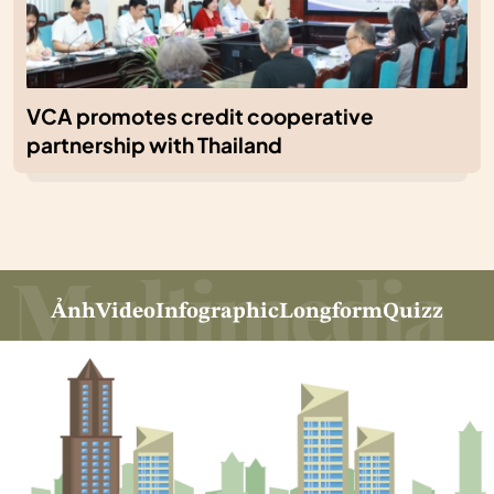
VCA promotes credit cooperative
partnership with Thailand
Ảnh
Video
Infographic
Longform
Quizz