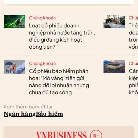
Chứng khoán
Chứ
Loạt cổ phiếu doanh
Thé
nghiệp nhà nước tăng trần,
doa
điều gì đang kích hoạt
tro
dòng tiền?
vốn
Chứng khoán
Chứ
Cổ phiếu bảo hiểm phân
Cản
hóa: ‘Mỏ vàng’ tiền gửi
kiệ
nâng đỡ lợi nhuận nhưng
phi
chưa đủ tạo sóng
khó
Xem thêm bài viết tại:
Ngân hàng
Bảo hiểm