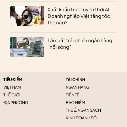
Xuất khẩu trực tuyến thời AI:
Doanh nghiệp Việt tăng tốc
thế nào?
Lãi suất trái phiếu ngân hàng
“nổi sóng”
TIÊU ĐIỂM
TÀI CHÍNH
VIỆT NAM
NGÂN HÀNG
THẾ GIỚI
TIỀN TỆ
ĐỊA PHƯƠNG
BẢO HIỂM
THUẾ, NGÂN SÁCH
KINH DOANH SỐ