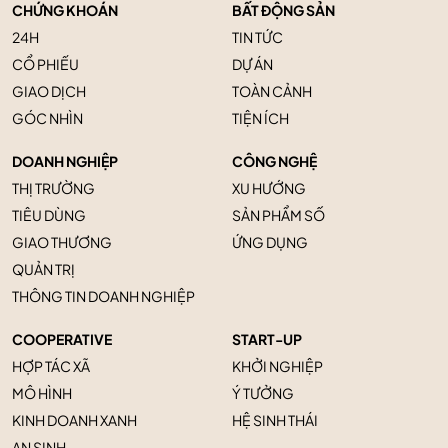
CHỨNG KHOÁN
BẤT ĐỘNG SẢN
24H
TIN TỨC
CỔ PHIẾU
DỰ ÁN
GIAO DỊCH
TOÀN CẢNH
GÓC NHÌN
TIỆN ÍCH
DOANH NGHIỆP
CÔNG NGHỆ
THỊ TRƯỜNG
XU HƯỚNG
TIÊU DÙNG
SẢN PHẨM SỐ
GIAO THƯƠNG
ỨNG DỤNG
QUẢN TRỊ
THÔNG TIN DOANH NGHIỆP
COOPERATIVE
START-UP
HỢP TÁC XÃ
KHỞI NGHIỆP
MÔ HÌNH
Ý TƯỞNG
KINH DOANH XANH
HỆ SINH THÁI
AN SINH