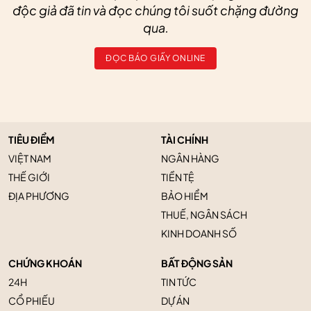
độc giả đã tin và đọc chúng tôi suốt chặng đường
qua.
ĐỌC BÁO GIẤY ONLINE
TIÊU ĐIỂM
TÀI CHÍNH
VIỆT NAM
NGÂN HÀNG
THẾ GIỚI
TIỀN TỆ
ĐỊA PHƯƠNG
BẢO HIỂM
THUẾ, NGÂN SÁCH
KINH DOANH SỐ
CHỨNG KHOÁN
BẤT ĐỘNG SẢN
24H
TIN TỨC
CỔ PHIẾU
DỰ ÁN