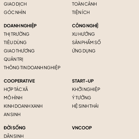
GIAO DỊCH
TOÀN CẢNH
GÓC NHÌN
TIỆN ÍCH
DOANH NGHIỆP
CÔNG NGHỆ
THỊ TRƯỜNG
XU HƯỚNG
TIÊU DÙNG
SẢN PHẨM SỐ
GIAO THƯƠNG
ỨNG DỤNG
QUẢN TRỊ
THÔNG TIN DOANH NGHIỆP
COOPERATIVE
START-UP
HỢP TÁC XÃ
KHỞI NGHIỆP
MÔ HÌNH
Ý TƯỞNG
KINH DOANH XANH
HỆ SINH THÁI
AN SINH
ĐỜI SỐNG
VNCOOP
DÂN SINH