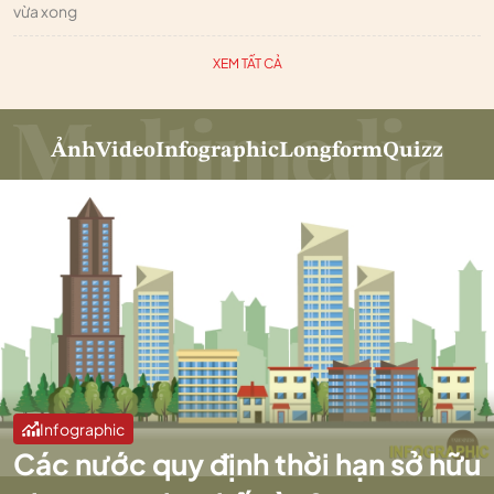
vừa xong
XEM TẤT CẢ
Ảnh
Video
Infographic
Longform
Quizz
Infographic
Các nước quy định thời hạn sở hữu