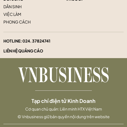
DÂN SINH
VIỆC LÀM
PHONG CÁCH
HOTLINE:
024. 37824741
LIÊN HỆ QUẢNG CÁO
Tạp chí điện tử Kinh Doanh
Cơ quan chủ quản: Liên minh HTX Việt Nam
© Vnbusiness giữ bản quyền nội dung trên website