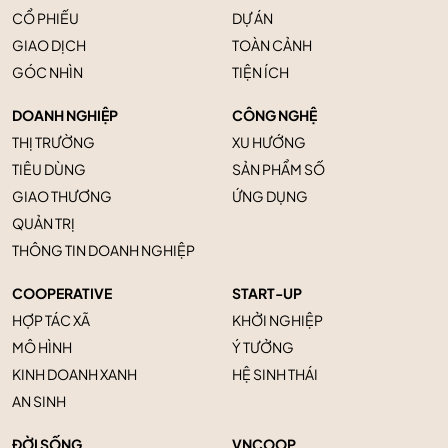
CỔ PHIẾU
DỰ ÁN
GIAO DỊCH
TOÀN CẢNH
GÓC NHÌN
TIỆN ÍCH
DOANH NGHIỆP
CÔNG NGHỆ
THỊ TRƯỜNG
XU HƯỚNG
TIÊU DÙNG
SẢN PHẨM SỐ
GIAO THƯƠNG
ỨNG DỤNG
QUẢN TRỊ
THÔNG TIN DOANH NGHIỆP
COOPERATIVE
START-UP
HỢP TÁC XÃ
KHỞI NGHIỆP
MÔ HÌNH
Ý TƯỞNG
KINH DOANH XANH
HỆ SINH THÁI
AN SINH
ĐỜI SỐNG
VNCOOP