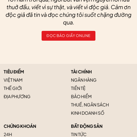
thuở đầu, viết vì sự thật, và viết vì độc giả. Cảm ơn
độc giả đã tin và đọc chúng tôi suốt chặng đường
qua.
ĐỌC BÁO GIẤY ONLINE
TIÊU ĐIỂM
TÀI CHÍNH
VIỆT NAM
NGÂN HÀNG
THẾ GIỚI
TIỀN TỆ
ĐỊA PHƯƠNG
BẢO HIỂM
THUẾ, NGÂN SÁCH
KINH DOANH SỐ
CHỨNG KHOÁN
BẤT ĐỘNG SẢN
24H
TIN TỨC