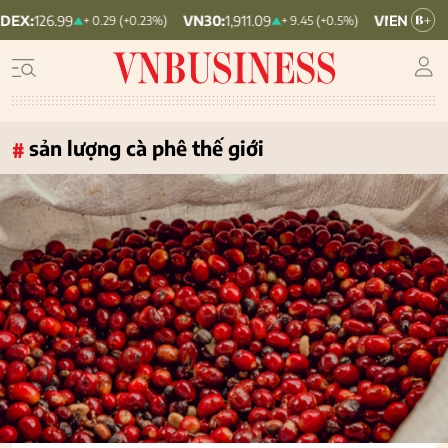
9
VN30:
1,911.09
VNINDEX:
1,768.06
+ 0.29 (+0.23%)
+ 9.45 (+0.5%)
sản lượng cà phê thế giới
#