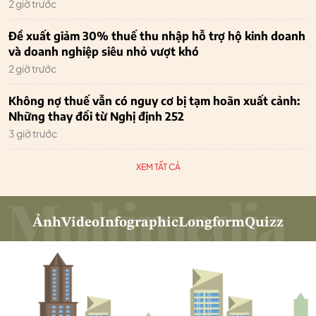
2 giờ trước
Đề xuất giảm 30% thuế thu nhập hỗ trợ hộ kinh doanh
và doanh nghiệp siêu nhỏ vượt khó
2 giờ trước
Không nợ thuế vẫn có nguy cơ bị tạm hoãn xuất cảnh:
Những thay đổi từ Nghị định 252
3 giờ trước
XEM TẤT CẢ
Ảnh
Video
Infographic
Longform
Quizz