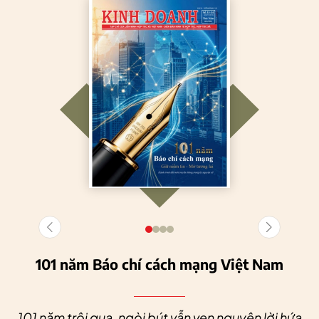
101 năm Báo chí cách mạng Việt Nam
101 năm trôi qua, ngòi bút vẫn vẹn nguyên lời hứa