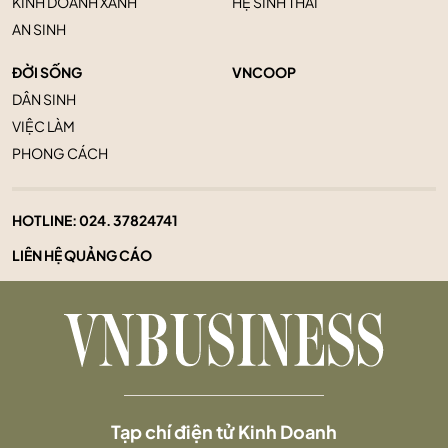
KINH DOANH XANH
HỆ SINH THÁI
AN SINH
ĐỜI SỐNG
VNCOOP
DÂN SINH
VIỆC LÀM
PHONG CÁCH
HOTLINE:
024. 37824741
LIÊN HỆ QUẢNG CÁO
Tạp chí điện tử Kinh Doanh