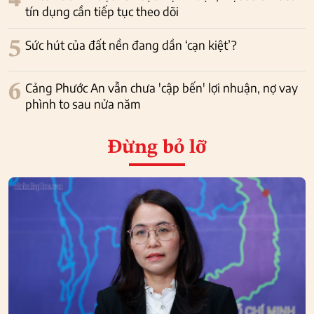
4
tín dụng cần tiếp tục theo dõi
5
Sức hút của đất nền đang dần ‘cạn kiệt’?
6
Cảng Phước An vẫn chưa 'cập bến' lợi nhuận, nợ vay
phình to sau nửa năm
Đừng bỏ lỡ