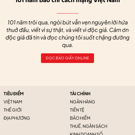
101 năm trôi qua, ngòi bút vẫn vẹn nguyên lời hứa
thuở đầu, viết vì sự thật, và viết vì độc giả. Cảm ơn
độc giả đã tin và đọc chúng tôi suốt chặng đường
qua.
ĐỌC BÁO GIẤY ONLINE
TIÊU ĐIỂM
TÀI CHÍNH
VIỆT NAM
NGÂN HÀNG
THẾ GIỚI
TIỀN TỆ
ĐỊA PHƯƠNG
BẢO HIỂM
THUẾ, NGÂN SÁCH
KINH DOANH SỐ