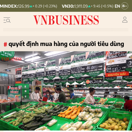
26.99
VN30:
1,911.09
VNINDEX:
1,768.
+ 0.29 (+0.23%)
+ 9.45 (+0.5%)
quyết định mua hàng của người tiêu dùng
#