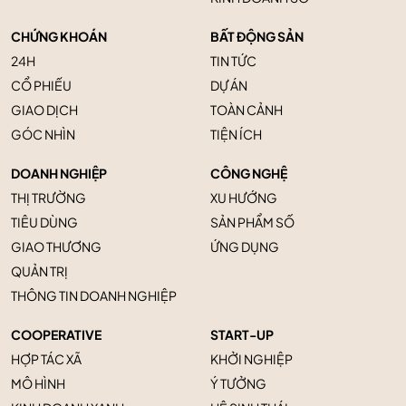
CHỨNG KHOÁN
BẤT ĐỘNG SẢN
24H
TIN TỨC
CỔ PHIẾU
DỰ ÁN
GIAO DỊCH
TOÀN CẢNH
GÓC NHÌN
TIỆN ÍCH
DOANH NGHIỆP
CÔNG NGHỆ
THỊ TRƯỜNG
XU HƯỚNG
TIÊU DÙNG
SẢN PHẨM SỐ
GIAO THƯƠNG
ỨNG DỤNG
QUẢN TRỊ
THÔNG TIN DOANH NGHIỆP
COOPERATIVE
START-UP
HỢP TÁC XÃ
KHỞI NGHIỆP
MÔ HÌNH
Ý TƯỞNG