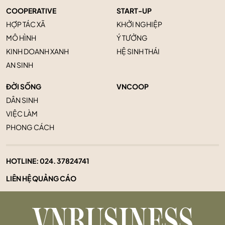
COOPERATIVE
START-UP
HỢP TÁC XÃ
KHỞI NGHIỆP
MÔ HÌNH
Ý TƯỞNG
KINH DOANH XANH
HỆ SINH THÁI
AN SINH
ĐỜI SỐNG
VNCOOP
DÂN SINH
VIỆC LÀM
PHONG CÁCH
HOTLINE:
024. 37824741
LIÊN HỆ QUẢNG CÁO