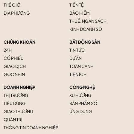
THẾ GIỚI
TIỀN TỆ
ĐỊA PHƯƠNG
BẢO HIỂM
THUẾ, NGÂN SÁCH
KINH DOANH SỐ
CHỨNG KHOÁN
BẤT ĐỘNG SẢN
24H
TIN TỨC
CỔ PHIẾU
DỰ ÁN
GIAO DỊCH
TOÀN CẢNH
GÓC NHÌN
TIỆN ÍCH
DOANH NGHIỆP
CÔNG NGHỆ
THỊ TRƯỜNG
XU HƯỚNG
TIÊU DÙNG
SẢN PHẨM SỐ
GIAO THƯƠNG
ỨNG DỤNG
QUẢN TRỊ
THÔNG TIN DOANH NGHIỆP