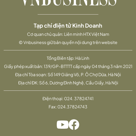
Tạp chí điện tử Kinh Doanh
Cơ quan chủ quản: Liên minh HTX Việt Nam
© Vnbusiness giữ bản quyền nội dung trên website
Tổng Biên tập: Hà Linh
Giấy phép xuất bản: 139/GP-BTTTT cấp ngày 04 tháng 3 năm 2021
Địa chỉ Tòa soạn: Số 149 Giảng Võ, P. Ô Chợ Dừa, Hà Nội
Địa chỉ ĐK: Số 6, Dương Đình Nghệ, Cầu Giấy, Hà Nội
Điện thoại:
024. 37824741
Fax:
024.37824743