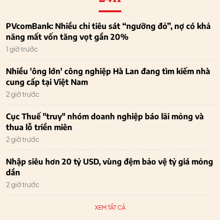
PVcomBank: Nhiều chỉ tiêu sát “ngưỡng đỏ”, nợ có khả
năng mất vốn tăng vọt gần 20%
1 giờ trước
Nhiều 'ông lớn' công nghiệp Hà Lan đang tìm kiếm nhà
cung cấp tại Việt Nam
2 giờ trước
Cục Thuế "truy" nhóm doanh nghiệp báo lãi mỏng và
thua lỗ triền miên
2 giờ trước
Nhập siêu hơn 20 tỷ USD, vùng đệm bảo vệ tỷ giá mỏng
dần
2 giờ trước
XEM TẤT CẢ