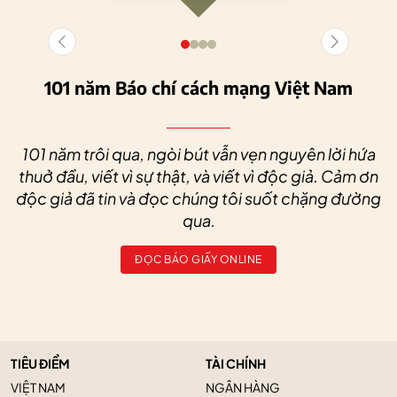
101 năm Báo chí cách mạng Việt Nam
101 năm trôi qua, ngòi bút vẫn vẹn nguyên lời hứa
thuở đầu, viết vì sự thật, và viết vì độc giả. Cảm ơn
độc giả đã tin và đọc chúng tôi suốt chặng đường
qua.
ĐỌC BÁO GIẤY ONLINE
TIÊU ĐIỂM
TÀI CHÍNH
VIỆT NAM
NGÂN HÀNG