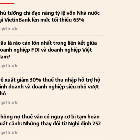
hủ tướng chỉ đạo nâng tỷ lệ vốn Nhà nước
ại VietinBank lên mức tối thiểu 65%
 giờ trước
âu là rào cản lớn nhất trong liên kết giữa
oanh nghiệp FDI và doanh nghiệp Việt
Nam?
 giờ trước
ề xuất giảm 30% thuế thu nhập hỗ trợ hộ
inh doanh và doanh nghiệp siêu nhỏ vượt
hó
 giờ trước
hông nợ thuế vẫn có nguy cơ bị tạm hoãn
uất cảnh: Những thay đổi từ Nghị định 252
 giờ trước