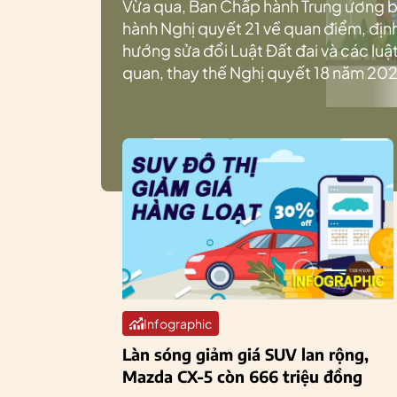
Vừa qua, Ban Chấp hành Trung ương 
hành Nghị quyết 21 về quan điểm, địn
hướng sửa đổi Luật Đất đai và các luật
quan, thay thế Nghị quyết 18 năm 202
Infographic
Làn sóng giảm giá SUV lan rộng,
Mazda CX-5 còn 666 triệu đồng