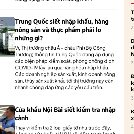
T
t
Trung Quốc siết nhập khẩu, hàng
3
nông sản và thực phẩm phải lo
những gì?
Đ
d
Vụ Thị trường châu Á – châu Phi (Bộ Công
Thương) thông tin Trung Quốc đang áp dụng
các biện pháp kiểm soát, phòng chống dịch
3
COVID-19 lây lan qua hàng hóa nhập khẩu.
Các doanh nghiệp sản xuất, kinh doanh nông
Đ
sản, thủy sản xuất khẩu tới thị trường này cần
k
nhanh chóng đáp ứng các yêu cầu trên.
k
3
Cửa khẩu Nội Bài siết kiểm tra nhập
K
cảnh
x
4
Thay vì kiểm tra 2 loại giấy tờ như trước đây,