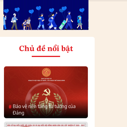
Chủ đề nổi bật
Bảo vệ nền tảng tư tưởng của
#
Đảng