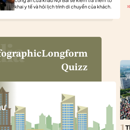
công an cửa khẩu Nội Bài sẽ kiểm tra thêm tờ
khai y tế và hỏi lịch trình di chuyển của khách.
X
fographic
Longform
Quizz
i
hư
1
T