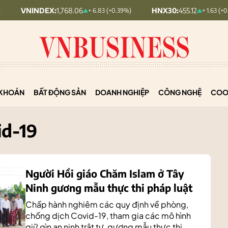
X:
1,768.06
HNX30:
455.12
HN
+ 6.83 (+0.39%)
+ 1.63 (+0.36%)
KHOÁN
BẤT ĐỘNG SẢN
DOANH NGHIỆP
CÔNG NGHỆ
COO
id-19
Người Hồi giáo Chăm Islam ở Tây
Ninh gương mẫu thực thi pháp luật
Chấp hành nghiêm các quy định về phòng,
chống dịch Covid-19, tham gia các mô hình
giữ gìn an ninh trật tự, gương mẫu thực thi