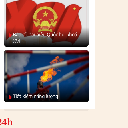
Bầu cử đại biểu Quốc hội khoá
#
XVI
Tiết kiệm năng lượng
#
24h