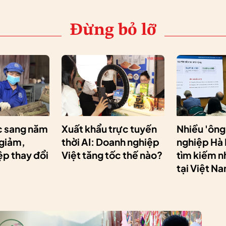
Đừng bỏ lỡ
 sang năm
Xuất khẩu trực tuyến
Nhiều 'ông
 giảm,
thời AI: Doanh nghiệp
nghiệp Hà
p thay đổi
Việt tăng tốc thế nào?
tìm kiếm n
tại Việt N