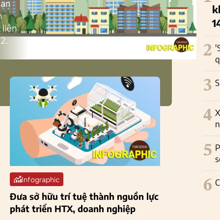
ban
k
h
1
 liên
2.
2
'
q
3
S
4
X
n
5
P
s
Infographic
6
C
Đưa sở hữu trí tuệ thành nguồn lực
phát triển HTX, doanh nghiệp