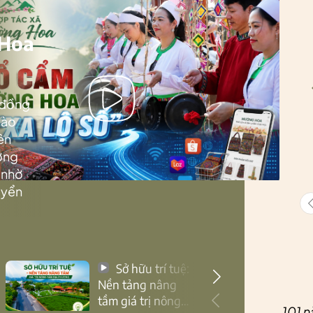
 Hoa
 đồng
Lào
ên
ướng
 nhờ
uyển
Sở hữu trí tuệ:
Nền tảng nâng
tầm giá trị nông
101 n