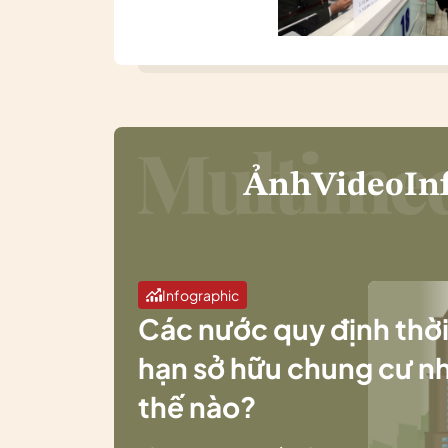
Ảnh
Video
In
Infographic
Các nước quy định thờ
hạn sở hữu chung cư n
thế nào?