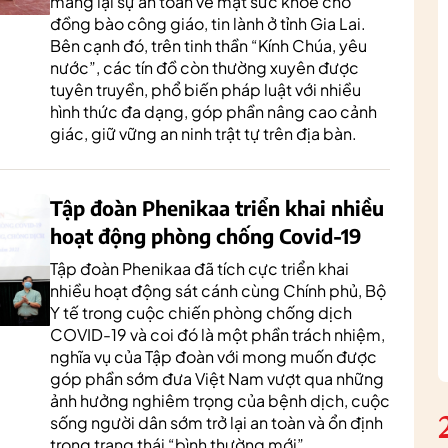
mang lại sự an toàn về mặt sức khoẻ cho
đồng bào công giáo, tin lành ở tỉnh Gia Lai.
Bên cạnh đó, trên tinh thần “Kính Chúa, yêu
nước”, các tín đồ còn thường xuyên được
tuyên truyền, phổ biến pháp luật với nhiều
hình thức đa dạng, góp phần nâng cao cảnh
giác, giữ vững an ninh trật tự trên địa bàn.
Tập đoàn Phenikaa triển khai nhiều
hoạt động phòng chống Covid-19
Tập đoàn Phenikaa đã tích cực triển khai
nhiều hoạt động sát cánh cùng Chính phủ, Bộ
Y tế trong cuộc chiến phòng chống dịch
COVID-19 và coi đó là một phần trách nhiệm,
nghĩa vụ của Tập đoàn với mong muốn được
góp phần sớm đưa Việt Nam vượt qua những
ảnh hưởng nghiêm trọng của bệnh dịch, cuộc
sống người dân sớm trở lại an toàn và ổn định
trong trạng thái “bình thường mới”.