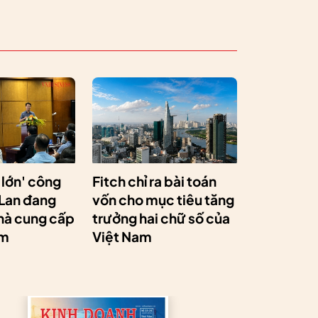
 lớn' công
Fitch chỉ ra bài toán
 Lan đang
vốn cho mục tiêu tăng
hà cung cấp
trưởng hai chữ số của
am
Việt Nam