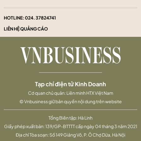
HOTLINE:
024. 37824741
LIÊN HỆ QUẢNG CÁO
Tạp chí điện tử Kinh Doanh
Cơ quan chủ quản: Liên minh HTX Việt Nam
© Vnbusiness giữ bản quyền nội dung trên website
Tổng Biên tập: Hà Linh
Giấy phép xuất bản: 139/GP-BTTTT cấp ngày 04 tháng 3 năm 2021
Địa chỉ Tòa soạn: Số 149 Giảng Võ, P. Ô Chợ Dừa, Hà Nội