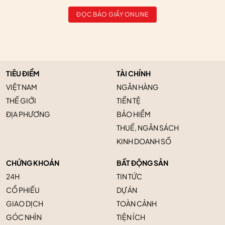
ĐỌC BÁO GIẤY ONLINE
TIÊU ĐIỂM
TÀI CHÍNH
VIỆT NAM
NGÂN HÀNG
THẾ GIỚI
TIỀN TỆ
ĐỊA PHƯƠNG
BẢO HIỂM
THUẾ, NGÂN SÁCH
KINH DOANH SỐ
CHỨNG KHOÁN
BẤT ĐỘNG SẢN
24H
TIN TỨC
CỔ PHIẾU
DỰ ÁN
GIAO DỊCH
TOÀN CẢNH
GÓC NHÌN
TIỆN ÍCH