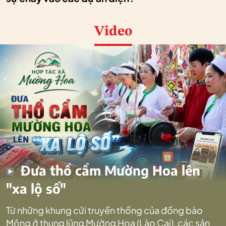
Video
Đưa thổ cẩm Mường Hoa lên
"xa lộ số"
Từ những khung cửi truyền thống của đồng bào
Mông ở thung lũng Mường Hoa (Lào Cai), các sản