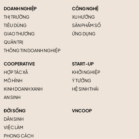
DOANH NGHIỆP
CÔNG NGHỆ
THỊ TRƯỜNG
XU HƯỚNG
TIÊU DÙNG
SẢN PHẨM SỐ
GIAO THƯƠNG
ỨNG DỤNG
QUẢN TRỊ
THÔNG TIN DOANH NGHIỆP
COOPERATIVE
START-UP
HỢP TÁC XÃ
KHỞI NGHIỆP
MÔ HÌNH
Ý TƯỞNG
KINH DOANH XANH
HỆ SINH THÁI
AN SINH
ĐỜI SỐNG
VNCOOP
DÂN SINH
VIỆC LÀM
PHONG CÁCH