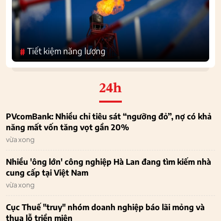
Tiết kiệm năng lượng
#
24h
PVcomBank: Nhiều chỉ tiêu sát “ngưỡng đỏ”, nợ có khả
năng mất vốn tăng vọt gần 20%
vừa xong
Nhiều 'ông lớn' công nghiệp Hà Lan đang tìm kiếm nhà
cung cấp tại Việt Nam
vừa xong
Cục Thuế "truy" nhóm doanh nghiệp báo lãi mỏng và
thua lỗ triền miên