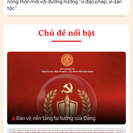
nông thôn mới với đường hướng “vì đạo pháp, vì dân
tộc”.
Chủ đề nổi bật
Bảo vệ nền tảng tư tưởng của Đảng
#