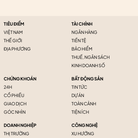
TIÊU ĐIỂM
TÀI CHÍNH
VIỆT NAM
NGÂN HÀNG
THẾ GIỚI
TIỀN TỆ
ĐỊA PHƯƠNG
BẢO HIỂM
THUẾ, NGÂN SÁCH
KINH DOANH SỐ
CHỨNG KHOÁN
BẤT ĐỘNG SẢN
24H
TIN TỨC
CỔ PHIẾU
DỰ ÁN
GIAO DỊCH
TOÀN CẢNH
GÓC NHÌN
TIỆN ÍCH
DOANH NGHIỆP
CÔNG NGHỆ
THỊ TRƯỜNG
XU HƯỚNG