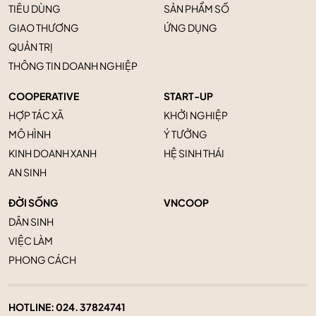
TIÊU DÙNG
SẢN PHẨM SỐ
GIAO THƯƠNG
ỨNG DỤNG
QUẢN TRỊ
THÔNG TIN DOANH NGHIỆP
COOPERATIVE
START-UP
HỢP TÁC XÃ
KHỞI NGHIỆP
MÔ HÌNH
Ý TƯỞNG
KINH DOANH XANH
HỆ SINH THÁI
AN SINH
ĐỜI SỐNG
VNCOOP
DÂN SINH
VIỆC LÀM
PHONG CÁCH
HOTLINE:
024. 37824741