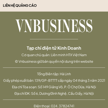
LIÊN HỆ QUẢNG CÁO
Tạp chí điện tử Kinh Doanh
Cơ quan chủ quản: Liên minh HTX Việt Nam
© Vnbusiness giữ bản quyền nội dung trên website
Tổng Biên tập: Hà Linh
Giấy phép xuất bản: 139/GP-BTTTT cấp ngày 04 tháng 3 năm 2021
Địa chỉ Tòa soạn: Số 149 Giảng Võ, P. Ô Chợ Dừa, Hà Nội
Địa chỉ ĐK: Số 6, Dương Đình Nghệ, Cầu Giấy, Hà Nội
Điện thoại:
024. 37824741