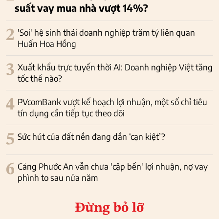
suất vay mua nhà vượt 14%?
2
'Soi' hệ sinh thái doanh nghiệp trăm tỷ liên quan
Huấn Hoa Hồng
3
Xuất khẩu trực tuyến thời AI: Doanh nghiệp Việt tăng
tốc thế nào?
4
PVcomBank vượt kế hoạch lợi nhuận, một số chỉ tiêu
tín dụng cần tiếp tục theo dõi
5
Sức hút của đất nền đang dần ‘cạn kiệt’?
6
Cảng Phước An vẫn chưa 'cập bến' lợi nhuận, nợ vay
phình to sau nửa năm
Đừng bỏ lỡ