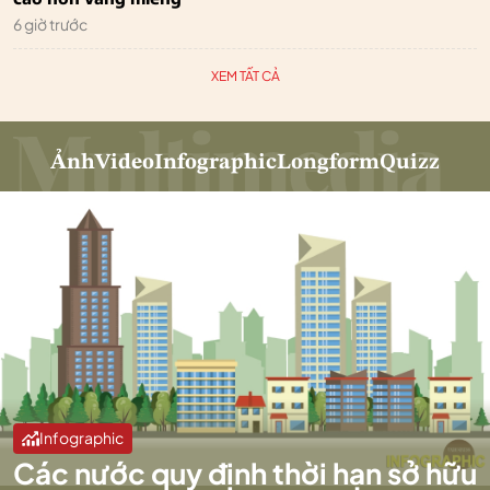
6 giờ trước
XEM TẤT CẢ
Ảnh
Video
Infographic
Longform
Quizz
Infographic
Các nước quy định thời hạn sở hữu