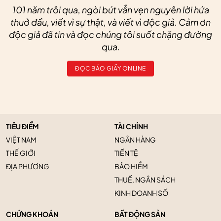
101 năm trôi qua, ngòi bút vẫn vẹn nguyên lời hứa
thuở đầu, viết vì sự thật, và viết vì độc giả. Cảm ơn
độc giả đã tin và đọc chúng tôi suốt chặng đường
qua.
ĐỌC BÁO GIẤY ONLINE
TIÊU ĐIỂM
TÀI CHÍNH
VIỆT NAM
NGÂN HÀNG
THẾ GIỚI
TIỀN TỆ
ĐỊA PHƯƠNG
BẢO HIỂM
THUẾ, NGÂN SÁCH
KINH DOANH SỐ
CHỨNG KHOÁN
BẤT ĐỘNG SẢN