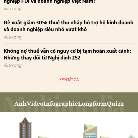
nghiệp FDI và doanh nghiệp Việt Nam?
vừa xong
Đề xuất giảm 30% thuế thu nhập hỗ trợ hộ kinh doanh
và doanh nghiệp siêu nhỏ vượt khó
vừa xong
Không nợ thuế vẫn có nguy cơ bị tạm hoãn xuất cảnh:
Những thay đổi từ Nghị định 252
vừa xong
XEM TẤT CẢ
Ảnh
Video
Infographic
Longform
Quizz