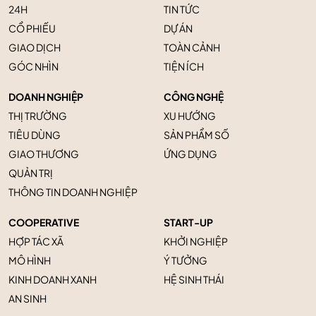
24H
TIN TỨC
CỔ PHIẾU
DỰ ÁN
GIAO DỊCH
TOÀN CẢNH
GÓC NHÌN
TIỆN ÍCH
DOANH NGHIỆP
CÔNG NGHỆ
THỊ TRƯỜNG
XU HƯỚNG
TIÊU DÙNG
SẢN PHẨM SỐ
GIAO THƯƠNG
ỨNG DỤNG
QUẢN TRỊ
THÔNG TIN DOANH NGHIỆP
COOPERATIVE
START-UP
HỢP TÁC XÃ
KHỞI NGHIỆP
MÔ HÌNH
Ý TƯỞNG
KINH DOANH XANH
HỆ SINH THÁI
AN SINH