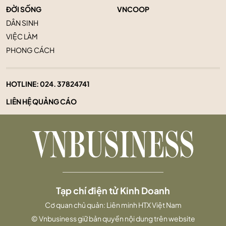
ĐỜI SỐNG
VNCOOP
DÂN SINH
VIỆC LÀM
PHONG CÁCH
HOTLINE:
024. 37824741
LIÊN HỆ QUẢNG CÁO
Tạp chí điện tử Kinh Doanh
Cơ quan chủ quản: Liên minh HTX Việt Nam
© Vnbusiness giữ bản quyền nội dung trên website