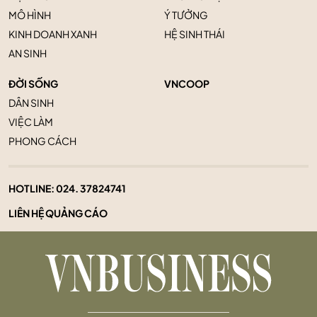
MÔ HÌNH
Ý TƯỞNG
KINH DOANH XANH
HỆ SINH THÁI
AN SINH
ĐỜI SỐNG
VNCOOP
DÂN SINH
VIỆC LÀM
PHONG CÁCH
HOTLINE:
024. 37824741
LIÊN HỆ QUẢNG CÁO