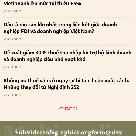
VietinBank lên mức tối thiểu 65%
vừa xong
Đâu là rào cản lớn nhất trong liên kết giữa doanh
nghiệp FDI và doanh nghiệp Việt Nam?
vừa xong
Đề xuất giảm 30% thuế thu nhập hỗ trợ hộ kinh doanh
và doanh nghiệp siêu nhỏ vượt khó
vừa xong
Không nợ thuế vẫn có nguy cơ bị tạm hoãn xuất cảnh:
Những thay đổi từ Nghị định 252
vừa xong
XEM TẤT CẢ
Ảnh
Video
Infographic
Longform
Quizz