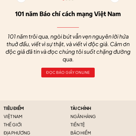
101 năm Báo chí cách mạng Việt Nam
101 năm trôi qua, ngòi bút vẫn vẹn nguyên lời hứa
thuở đầu, viết vì sự thật, và viết vì độc giả. Cảm ơn
độc giả đã tin và đọc chúng tôi suốt chặng đường
qua.
ĐỌC BÁO GIẤY ONLINE
TIÊU ĐIỂM
TÀI CHÍNH
VIỆT NAM
NGÂN HÀNG
THẾ GIỚI
TIỀN TỆ
ĐỊA PHƯƠNG
BẢO HIỂM