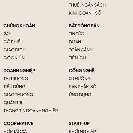
THUẾ, NGÂN SÁCH
KINH DOANH SỐ
CHỨNG KHOÁN
BẤT ĐỘNG SẢN
24H
TIN TỨC
CỔ PHIẾU
DỰ ÁN
GIAO DỊCH
TOÀN CẢNH
GÓC NHÌN
TIỆN ÍCH
DOANH NGHIỆP
CÔNG NGHỆ
THỊ TRƯỜNG
XU HƯỚNG
TIÊU DÙNG
SẢN PHẨM SỐ
GIAO THƯƠNG
ỨNG DỤNG
QUẢN TRỊ
THÔNG TIN DOANH NGHIỆP
COOPERATIVE
START-UP
HỢP TÁC XÃ
KHỞI NGHIỆP