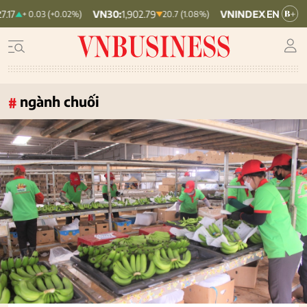
VN30:
1,902.79
VNINDEX:
1,764.78
+ 0.03 (+0.02%)
20.7 (1.08%)
19.87 (1.11%
ngành chuối
#