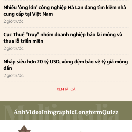
Nhiều 'ông lớn' công nghiệp Hà Lan đang tìm kiếm nhà
cung cấp tại Việt Nam
2 giờ trước
Cục Thuế "truy" nhóm doanh nghiệp báo lãi mỏng và
thua lỗ triền miên
2 giờ trước
Nhập siêu hơn 20 tỷ USD, vùng đệm bảo vệ tỷ giá mỏng
dần
2 giờ trước
XEM TẤT CẢ
Ảnh
Video
Infographic
Longform
Quizz