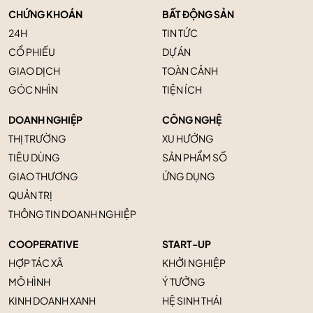
CHỨNG KHOÁN
BẤT ĐỘNG SẢN
24H
TIN TỨC
CỔ PHIẾU
DỰ ÁN
GIAO DỊCH
TOÀN CẢNH
GÓC NHÌN
TIỆN ÍCH
DOANH NGHIỆP
CÔNG NGHỆ
THỊ TRƯỜNG
XU HƯỚNG
TIÊU DÙNG
SẢN PHẨM SỐ
GIAO THƯƠNG
ỨNG DỤNG
QUẢN TRỊ
THÔNG TIN DOANH NGHIỆP
COOPERATIVE
START-UP
HỢP TÁC XÃ
KHỞI NGHIỆP
MÔ HÌNH
Ý TƯỞNG
KINH DOANH XANH
HỆ SINH THÁI