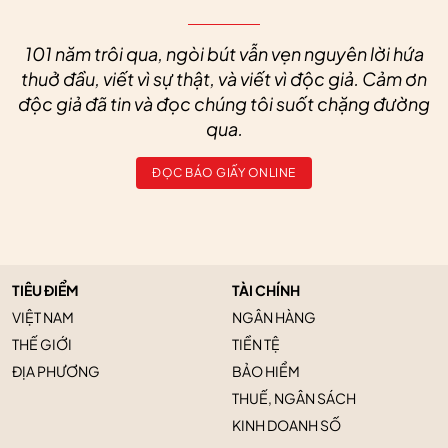
101 năm trôi qua, ngòi bút vẫn vẹn nguyên lời hứa
thuở đầu, viết vì sự thật, và viết vì độc giả. Cảm ơn
độc giả đã tin và đọc chúng tôi suốt chặng đường
qua.
ĐỌC BÁO GIẤY ONLINE
TIÊU ĐIỂM
TÀI CHÍNH
VIỆT NAM
NGÂN HÀNG
THẾ GIỚI
TIỀN TỆ
ĐỊA PHƯƠNG
BẢO HIỂM
THUẾ, NGÂN SÁCH
KINH DOANH SỐ