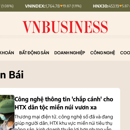
VNINDEX:
1,764.78
HNX30:
453.19
19.87 (1.11%)
5.87 (1.28%)
KHOÁN
BẤT ĐỘNG SẢN
DOANH NGHIỆP
CÔNG NGHỆ
COO
n Bái
Công nghệ thông tin 'chắp cánh' cho
HTX dân tộc miền núi vươn xa
Thương mại điện tử, công nghệ số đã và đang
giúp người dân, HTX khu vực miền núi tiêu thụ
nông sản, kinh doanh thuận lợi hơn nhưng vẫn