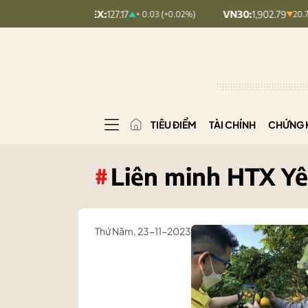
OMINDEX:
127.17
VN30:
1,902.79
+ 0.03 (+0.02%)
20.7 (1.08%)
TIÊU ĐIỂM
TÀI CHÍNH
CHỨNG 
Liên minh HTX Yê
#
Thứ Năm, 23-11-2023