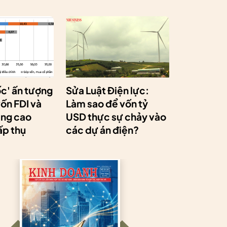
ốc' ấn tượng
Sửa Luật Điện lực:
ốn FDI và
Làm sao để vốn tỷ
âng cao
USD thực sự chảy vào
ấp thụ
các dự án điện?