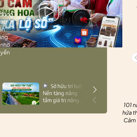
 đồng
Lào
ên
ướng
 nhờ
uyển
Sở hữu trí tuệ:
Nền tảng nâng
tầm giá trị nông
101 n
sản Thái Nguyên
hứa th
Cảm ơ