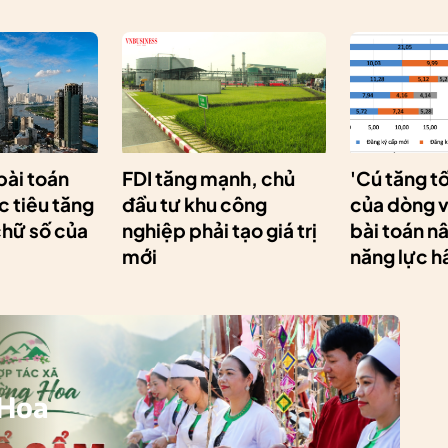
 bài toán
FDI tăng mạnh, chủ
'Cú tăng t
 tiêu tăng
đầu tư khu công
của dòng v
chữ số của
nghiệp phải tạo giá trị
bài toán n
mới
năng lực h
 Hoa