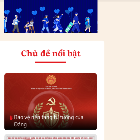
Chủ đề nổi bật
Bảo vệ nền tảng tư tưởng của
#
Đảng