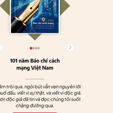
101 năm Báo chí cách
mạng Việt Nam
Tuyên Quang
HTX Nông
phát triển kinh tế
nghiệp hữu cơ
Nhân dịp 
tập thể, tạo động
Tiên Dương: Kh
Quý độc g
ăm trôi qua, ngòi bút vẫn vẹn nguyên lời
lực cho nông
nông nghiệp x
tác xã sức
uở đầu, viết vì sự thật, và viết vì độc giả.
nghiệp bền vững
tạo nên thương
dài và 
n độc giả đã tin và đọc chúng tôi suốt
hiệu
chặng đường qua.