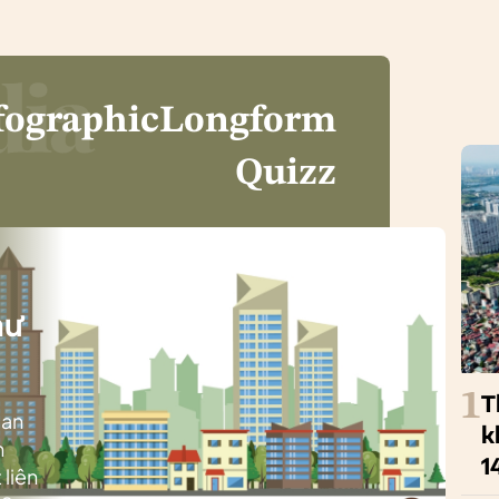
fographic
Longform
Quizz
i
hư
1
T
ban
k
h
1
 liên