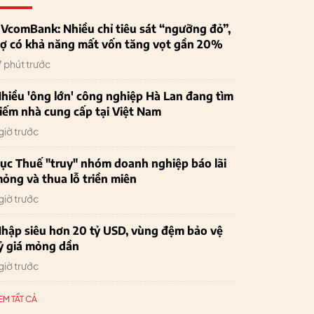
VcomBank: Nhiều chỉ tiêu sát “ngưỡng đỏ”,
ợ có khả năng mất vốn tăng vọt gần 20%
7 phút trước
hiều 'ông lớn' công nghiệp Hà Lan đang tìm
iếm nhà cung cấp tại Việt Nam
 giờ trước
ục Thuế "truy" nhóm doanh nghiệp báo lãi
ỏng và thua lỗ triền miên
 giờ trước
hập siêu hơn 20 tỷ USD, vùng đệm bảo vệ
ỷ giá mỏng dần
 giờ trước
EM TẤT CẢ