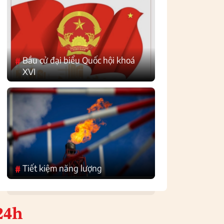
Bầu cử đại biểu Quốc hội khoá
#
XVI
Tiết kiệm năng lượng
#
24h