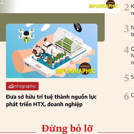
2.
2
K
n
3
N
t
4
Q
N
n
5
S
Infographic
6
C
Đưa sở hữu trí tuệ thành nguồn lực
phát triển HTX, doanh nghiệp
Đừng bỏ lỡ