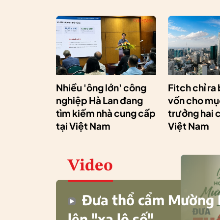
Nhiều 'ông lớn' công
Fitch chỉ ra
nghiệp Hà Lan đang
vốn cho mục
tìm kiếm nhà cung cấp
trưởng hai 
tại Việt Nam
Việt Nam
Video
Đưa thổ cẩm Mường
lên "xa lộ số"