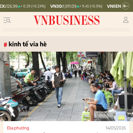
VN30:
1,911.09
VNINDEX:
1,768.06
+ 0.29 (+0.23%)
+ 9.45 (+0.5%)
kinh tế vỉa hè
#
Địa phương
14/05/2026