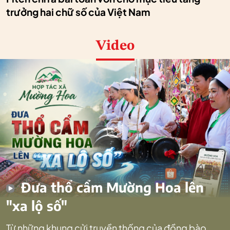
trưởng hai chữ số của Việt Nam
Video
Đưa thổ cẩm Mường Hoa lên
"xa lộ số"
Từ những khung cửi truyền thống của đồng bào