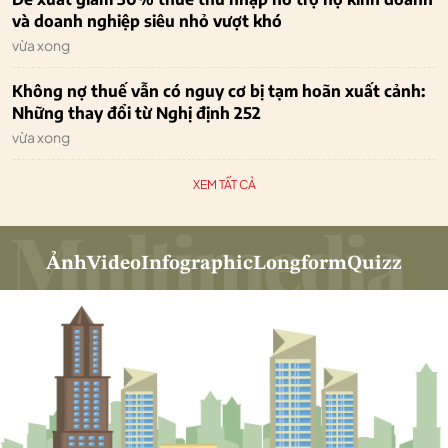
và doanh nghiệp siêu nhỏ vượt khó
vừa xong
Không nợ thuế vẫn có nguy cơ bị tạm hoãn xuất cảnh:
Những thay đổi từ Nghị định 252
vừa xong
XEM TẤT CẢ
Ảnh
Video
Infographic
Longform
Quizz