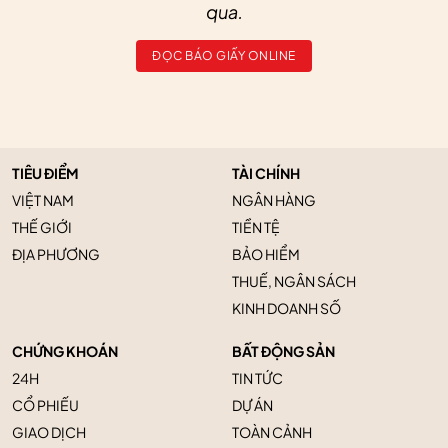
qua.
ĐỌC BÁO GIẤY ONLINE
TIÊU ĐIỂM
TÀI CHÍNH
VIỆT NAM
NGÂN HÀNG
THẾ GIỚI
TIỀN TỆ
ĐỊA PHƯƠNG
BẢO HIỂM
THUẾ, NGÂN SÁCH
KINH DOANH SỐ
CHỨNG KHOÁN
BẤT ĐỘNG SẢN
24H
TIN TỨC
CỔ PHIẾU
DỰ ÁN
GIAO DỊCH
TOÀN CẢNH