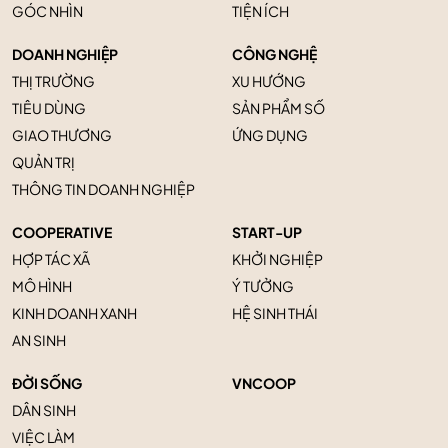
GÓC NHÌN
TIỆN ÍCH
DOANH NGHIỆP
CÔNG NGHỆ
THỊ TRƯỜNG
XU HƯỚNG
TIÊU DÙNG
SẢN PHẨM SỐ
GIAO THƯƠNG
ỨNG DỤNG
QUẢN TRỊ
THÔNG TIN DOANH NGHIỆP
COOPERATIVE
START-UP
HỢP TÁC XÃ
KHỞI NGHIỆP
MÔ HÌNH
Ý TƯỞNG
KINH DOANH XANH
HỆ SINH THÁI
AN SINH
ĐỜI SỐNG
VNCOOP
DÂN SINH
VIỆC LÀM