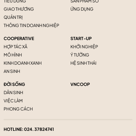
TIÊU DÙNG
SẢN PHẨM SỐ
GIAO THƯƠNG
ỨNG DỤNG
QUẢN TRỊ
THÔNG TIN DOANH NGHIỆP
COOPERATIVE
START-UP
HỢP TÁC XÃ
KHỞI NGHIỆP
MÔ HÌNH
Ý TƯỞNG
KINH DOANH XANH
HỆ SINH THÁI
AN SINH
ĐỜI SỐNG
VNCOOP
DÂN SINH
VIỆC LÀM
PHONG CÁCH
HOTLINE:
024. 37824741