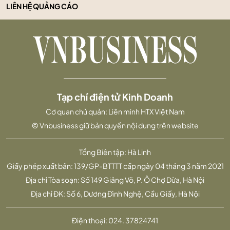
LIÊN HỆ QUẢNG CÁO
Tạp chí điện tử Kinh Doanh
Cơ quan chủ quản: Liên minh HTX Việt Nam
© Vnbusiness giữ bản quyền nội dung trên website
Tổng Biên tập: Hà Linh
Giấy phép xuất bản: 139/GP-BTTTT cấp ngày 04 tháng 3 năm 2021
Địa chỉ Tòa soạn: Số 149 Giảng Võ, P. Ô Chợ Dừa, Hà Nội
Địa chỉ ĐK: Số 6, Dương Đình Nghệ, Cầu Giấy, Hà Nội
Điện thoại:
024. 37824741