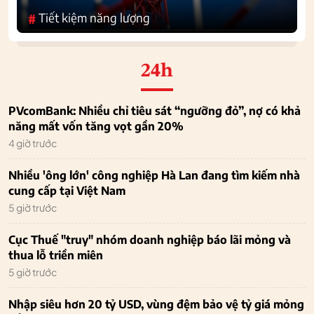
Tiết kiệm năng lượng
#
24h
PVcomBank: Nhiều chỉ tiêu sát “ngưỡng đỏ”, nợ có khả
năng mất vốn tăng vọt gần 20%
4 giờ trước
Nhiều 'ông lớn' công nghiệp Hà Lan đang tìm kiếm nhà
cung cấp tại Việt Nam
5 giờ trước
Cục Thuế "truy" nhóm doanh nghiệp báo lãi mỏng và
thua lỗ triền miên
5 giờ trước
Nhập siêu hơn 20 tỷ USD, vùng đệm bảo vệ tỷ giá mỏng