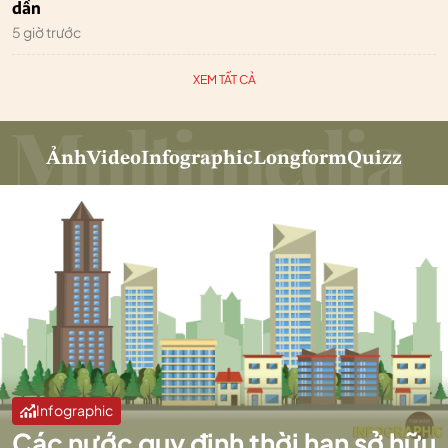
dần
5 giờ trước
XEM TẤT CẢ
Ảnh
Video
Infographic
Longform
Quizz
Infographic
Các nước quy định thời hạn sở hữu