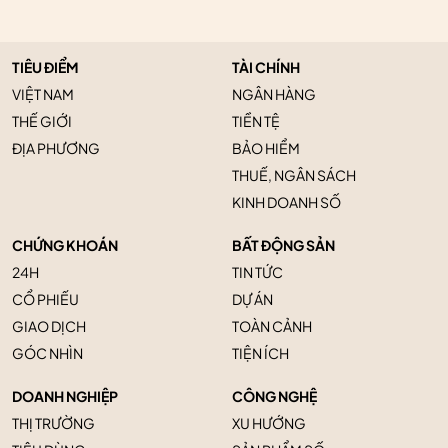
TIÊU ĐIỂM
TÀI CHÍNH
VIỆT NAM
NGÂN HÀNG
THẾ GIỚI
TIỀN TỆ
ĐỊA PHƯƠNG
BẢO HIỂM
THUẾ, NGÂN SÁCH
KINH DOANH SỐ
CHỨNG KHOÁN
BẤT ĐỘNG SẢN
24H
TIN TỨC
CỔ PHIẾU
DỰ ÁN
GIAO DỊCH
TOÀN CẢNH
GÓC NHÌN
TIỆN ÍCH
DOANH NGHIỆP
CÔNG NGHỆ
THỊ TRƯỜNG
XU HƯỚNG