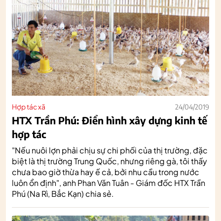
Hợp tác xã
24/04/2019
HTX Trần Phú: Điển hình xây dựng kinh tế
hợp tác
"Nếu nuôi lợn phải chịu sự chi phối của thị trường, đặc
biệt là thị trường Trung Quốc, nhưng riêng gà, tôi thấy
chưa bao giờ thừa hay ế cả, bởi nhu cầu trong nước
luôn ổn định", anh Phan Văn Tuân - Giám đốc HTX Trần
Phú (Na Rì, Bắc Kạn) chia sẻ.