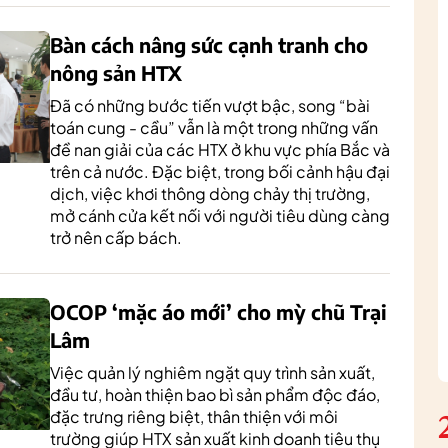
Bàn cách nâng sức cạnh tranh cho
nông sản HTX
Đã có những bước tiến vượt bậc, song “bài
toán cung - cầu” vẫn là một trong những vấn
đề nan giải của các HTX ở khu vực phía Bắc và
trên cả nước. Đặc biệt, trong bối cảnh hậu đại
dịch, việc khơi thông dòng chảy thị trường,
mở cánh cửa kết nối với người tiêu dùng càng
trở nên cấp bách.
OCOP ‘mặc áo mới’ cho mỳ chũ Trại
Lâm
Việc quản lý nghiêm ngặt quy trình sản xuất,
đầu tư, hoàn thiện bao bì sản phẩm độc đáo,
đặc trưng riêng biệt, thân thiện với môi
trường giúp HTX sản xuất kinh doanh tiêu thụ