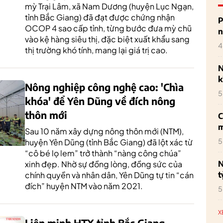
mỳ Trại Lâm, xã Nam Dương (huyện Lục Ngạn,
tỉnh Bắc Giang) đã đạt được chứng nhận
P
OCOP 4 sao cấp tỉnh, từng bước đưa mỳ chũ
n
vào kệ hàng siêu thị, đặc biệt xuất khẩu sang
4
thị trường khó tính, mang lại giá trị cao.
N
k
Nông nghiệp công nghệ cao: 'Chìa
5
khóa' để Yên Dũng về đích nông
thôn mới
C
m
Sau 10 năm xây dựng nông thôn mới (NTM),
5
huyện Yên Dũng (tỉnh Bắc Giang) đã lột xác từ
“cô bé lọ lem” trở thành “nàng công chúa”
N
xinh đẹp. Nhờ sự đồng lòng, đồng sức của
t
chính quyền và nhân dân, Yên Dũng tự tin “cán
đích” huyện NTM vào năm 2021.
5
X
Liên minh HTX tỉnh Bắc Giang