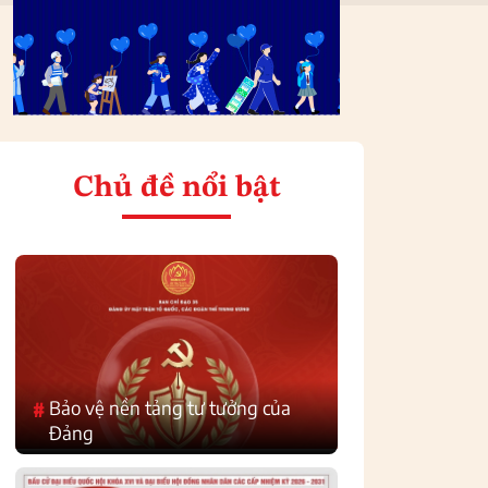
Chủ đề nổi bật
Bảo vệ nền tảng tư tưởng của
#
Đảng