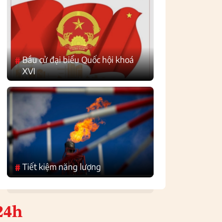
Bầu cử đại biểu Quốc hội khoá
#
XVI
Tiết kiệm năng lượng
#
24h