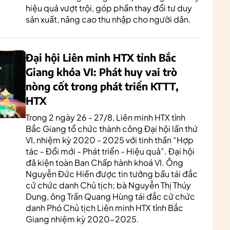
hiệu quả vượt trội, góp phần thay đổi tư duy
sản xuất, nâng cao thu nhập cho người dân.
Đại hội Liên minh HTX tỉnh Bắc
Giang khóa VI: Phát huy vai trò
nòng cốt trong phát triển KTTT,
HTX
Trong 2 ngày 26 - 27/8, Liên minh HTX tỉnh
Bắc Giang tổ chức thành công Đại hội lần thứ
VI, nhiệm kỳ 2020 - 2025 với tinh thần “Hợp
tác - Đổi mới - Phát triển - Hiệu quả”. Đại hội
đã kiện toàn Ban Chấp hành khoá VI. Ông
Nguyễn Đức Hiền được tin tưởng bầu tái đắc
cử chức danh Chủ tịch; bà Nguyễn Thị Thúy
Dung, ông Trần Quang Hùng tái đắc cử chức
danh Phó Chủ tịch Liên minh HTX tỉnh Bắc
Giang nhiệm kỳ 2020-2025.