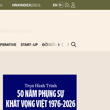
INDEX:
292.64
UPCOMINDEX:
127.17
8.56 (2.84%)
+ 0.03 (+0.02%)
PERATIVE
START-UP
ĐỜI SỐNG
PODCAST
VNCOOP