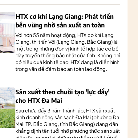
HTX cơ khí Lạng Giang: Phát triển
bền vững nhờ sản xuất an toàn
Với hơn 55 năm hoạt động, HTX cơ khí Lạng
Giang, thị trấn Vôi (Lạng Giang, Bắc Giang) là
một trong những đơn vị kinh tế hợp tác có bề
dày truyền thống bậc nhất của tỉnh. Không chỉ
có hiệu quả kinh tế cao, HTX đang là điển hình
trong vấn đề đảm bảo an toàn lao động.
Sản xuất theo chuỗi tạo 'lực đẩy'
cho HTX Đa Mai
Sau chưa đầy 3 năm thành lập, HTX sản xuất
kinh doanh nông sản sạch Đa Mai (phường Đa
Mai, TP. Bắc Giang, tỉnh Bắc Giang) đang dần
khẳng định tên tuổi nhờ phương thức sản xuất
hiện đại, mang lại những ưu điểm vượt trội về