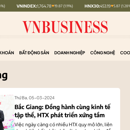
INDEX:
1,764.78
HNX30:
453.19
HNX
19.87 (1.11%)
5.87 (1.28%)
KHOÁN
BẤT ĐỘNG SẢN
DOANH NGHIỆP
CÔNG NGHỆ
COO
ng
Thứ Ba, 05-03-2024
Bắc Giang: Đồng hành cùng kinh tế
tập thể, HTX phát triển xứng tầm
Việc ngày càng có nhiều HTX quy mô lớn, liên