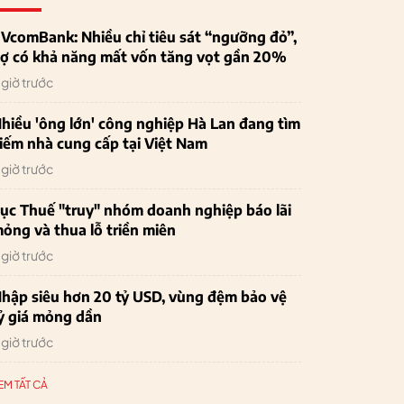
VcomBank: Nhiều chỉ tiêu sát “ngưỡng đỏ”,
ợ có khả năng mất vốn tăng vọt gần 20%
 giờ trước
hiều 'ông lớn' công nghiệp Hà Lan đang tìm
iếm nhà cung cấp tại Việt Nam
 giờ trước
ục Thuế "truy" nhóm doanh nghiệp báo lãi
ỏng và thua lỗ triền miên
 giờ trước
hập siêu hơn 20 tỷ USD, vùng đệm bảo vệ
ỷ giá mỏng dần
 giờ trước
EM TẤT CẢ