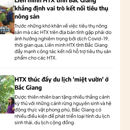
khẳng định vai trò kết nối tiêu thụ
nông sản
Trước những khó khăn về việc tiêu thụ nông
sản mà các HTX trên địa bàn tỉnh gặp phải do
ảnh hưởng nghiêm trọng bởi dịch Covid-19,
thời gian qua, Liên minh HTX tỉnh Bắc Giang
đẩy mạnh công tác kết nối hỗ trợ tiêu thụ sản
phẩm cho các HTX.
HTX thúc đẩy du lịch 'miệt vườn' ở
Bắc Giang
Được thiên nhiên ban tặng nhiều thắng cảnh
kỳ thú với những cánh rừng nguyên sinh và hệ
động thực vật phong phú, Bắc Giang có
nhiều điều kiện để phát triển loại hình du lịch
sinh thái, du lịch cộng đồng.