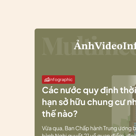
Ảnh
Video
In
Infographic
Các nước quy định thờ
hạn sở hữu chung cư n
thế nào?
Vừa qua, Ban Chấp hành Trung ương 
hành Nghị quyết 21 về quan điểm, địn