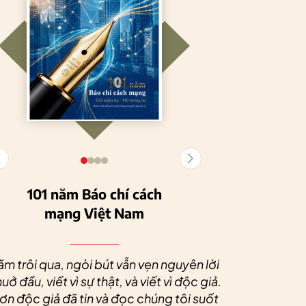
101 năm Báo chí cách
mạng Việt Nam
Tuyên Quang
HTX Nông
phát triển kinh tế
nghiệp hữu cơ
Nhân dịp 
tập thể, tạo động
Tiên Dương: Kh
Quý độc g
ăm trôi qua, ngòi bút vẫn vẹn nguyên lời
lực cho nông
nông nghiệp x
tác xã sức
uở đầu, viết vì sự thật, và viết vì độc giả.
nghiệp bền vững
tạo nên thương
dài và 
n độc giả đã tin và đọc chúng tôi suốt
hiệu