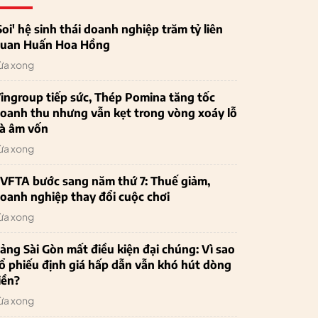
Soi' hệ sinh thái doanh nghiệp trăm tỷ liên
uan Huấn Hoa Hồng
ừa xong
ingroup tiếp sức, Thép Pomina tăng tốc
oanh thu nhưng vẫn kẹt trong vòng xoáy lỗ
à âm vốn
ừa xong
VFTA bước sang năm thứ 7: Thuế giảm,
oanh nghiệp thay đổi cuộc chơi
ừa xong
ảng Sài Gòn mất điều kiện đại chúng: Vì sao
ổ phiếu định giá hấp dẫn vẫn khó hút dòng
iền?
ừa xong