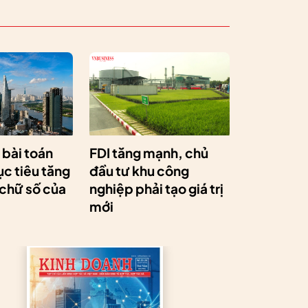
a bài toán
FDI tăng mạnh, chủ
c tiêu tăng
đầu tư khu công
 chữ số của
nghiệp phải tạo giá trị
mới