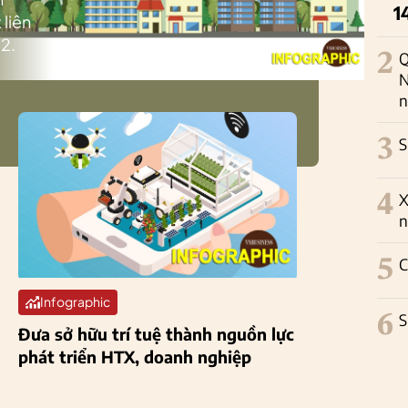
1
 liên
2.
2
Q
N
n
3
S
4
X
n
5
C
Infographic
6
S
Đưa sở hữu trí tuệ thành nguồn lực
phát triển HTX, doanh nghiệp