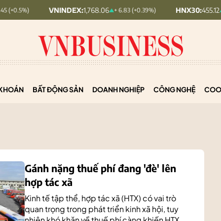
VNINDEX:
1,768.06
HNX30:
455.12
+ 6.83 (+0.39%)
+ 1.63 (+0.36
KHOÁN
BẤT ĐỘNG SẢN
DOANH NGHIỆP
CÔNG NGHỆ
COO
Gánh nặng thuế phí đang 'đè' lên
hợp tác xã
Kinh tế tập thể, hợp tác xã (HTX) có vai trò
quan trọng trong phát triển kinh xã hội, tuy
nhiên khó khăn về thuế phí càng khiến HTX