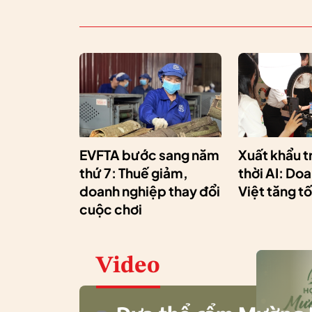
EVFTA bước sang năm
Xuất khẩu t
thứ 7: Thuế giảm,
thời AI: Do
doanh nghiệp thay đổi
Việt tăng t
cuộc chơi
Video