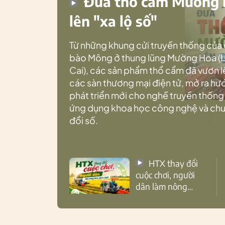
Đưa thổ cẩm Mường
lên "xa lộ số"
Từ những khung cửi truyền thống của
bào Mông ở thung lũng Mường Hoa (
Cai), các sản phẩm thổ cẩm đã vươn l
các sàn thương mại điện tử, mở ra h
phát triển mới cho nghề truyền thống
ứng dụng khoa học công nghệ và ch
đổi số.
HTX thay đổi
cuộc chơi, người
dân làm nông
theo cách mới