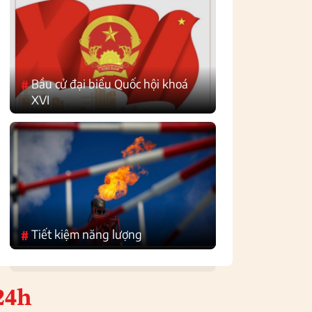
Bầu cử đại biểu Quốc hội khoá
#
XVI
Tiết kiệm năng lượng
#
24h