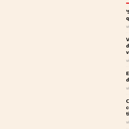
'
q
v
V
d
v
v
E
d
v
C
c
t
v