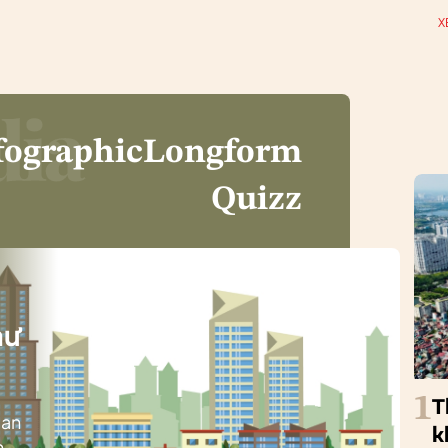
X
fographic
Longform
Quizz
i
hư
1
T
ban
k
h