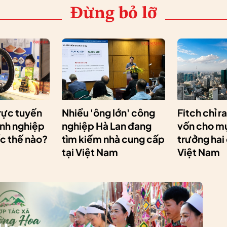
Đừng bỏ lỡ
rực tuyến
Nhiều 'ông lớn' công
Fitch chỉ r
anh nghiệp
nghiệp Hà Lan đang
vốn cho mụ
ốc thế nào?
tìm kiếm nhà cung cấp
trưởng hai
tại Việt Nam
Việt Nam