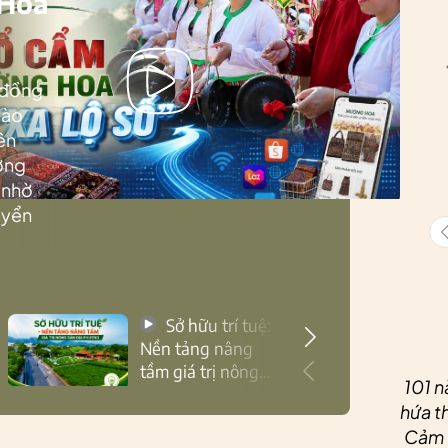
 Hoa
 đồng
Lào
ên
ướng
 nhờ
uyển
Sở hữu trí tuệ:
Nền tảng nâng
tầm giá trị nông
101 n
sản Thái Nguyên
hứa th
Cảm ơ