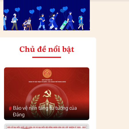
Chủ đề nổi bật
Bảo vệ nền tảng tư tưởng của
#
Đảng