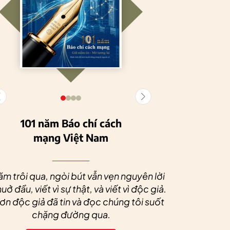
101 năm Báo chí cách
mạng Việt Nam
Tuyên Quang
HTX Nông
phát triển kinh tế
nghiệp hữu cơ
Nhân dịp 
tập thể, tạo động
Tiên Dương: Kh
Quý độc g
ăm trôi qua, ngòi bút vẫn vẹn nguyên lời
lực cho nông
nông nghiệp x
tác xã sức
uở đầu, viết vì sự thật, và viết vì độc giả.
nghiệp bền vững
tạo nên thương
dài và 
n độc giả đã tin và đọc chúng tôi suốt
hiệu
chặng đường qua.