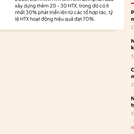
xây dựng thêm 20 - 30 HTX, trong đó có ít
nhất 30% phát triển lên từ các tổ hợp tác, tỷ
P
lệ HTX hoạt động hiệu quả đạt 70%.
n
2
N
k
3
C
m
3
N
t
3
X