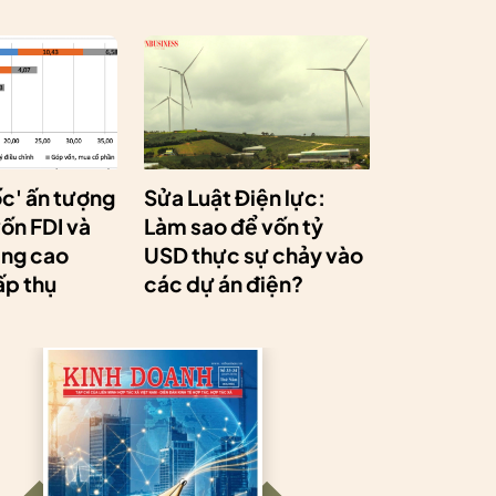
ốc' ấn tượng
Sửa Luật Điện lực:
ốn FDI và
Làm sao để vốn tỷ
âng cao
USD thực sự chảy vào
ấp thụ
các dự án điện?