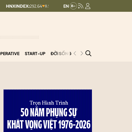
EX:
292.64
UPCOMINDEX:
127.17
8.56 (2.84%)
+ 0.03 (+0.02%)
PERATIVE
START-UP
ĐỜI SỐNG
PODCAST
VNCOOP