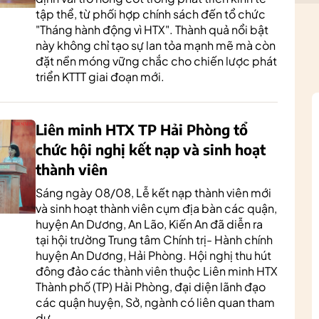
tập thể, từ phối hợp chính sách đến tổ chức
"Tháng hành động vì HTX". Thành quả nổi bật
này không chỉ tạo sự lan tỏa mạnh mẽ mà còn
đặt nền móng vững chắc cho chiến lược phát
triển KTTT giai đoạn mới.
Liên minh HTX TP Hải Phòng tổ
chức hội nghị kết nạp và sinh hoạt
thành viên
Sáng ngày 08/08, Lễ kết nạp thành viên mới
và sinh hoạt thành viên cụm địa bàn các quận,
huyện An Dương, An Lão, Kiến An đã diễn ra
tại hội trường Trung tâm Chính trị- Hành chính
huyện An Dương, Hải Phòng. Hội nghị thu hút
đông đảo các thành viên thuộc Liên minh HTX
Thành phố (TP) Hải Phòng, đại diện lãnh đạo
các quận huyện, Sở, ngành có liên quan tham
dự.