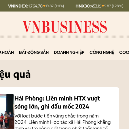
X:
1,764.78
HNX30:
453.19
HNXIND
19.87 (1.11%)
5.87 (1.28%)
KHOÁN
BẤT ĐỘNG SẢN
DOANH NGHIỆP
CÔNG NGHỆ
COO
ệu quả
Hải Phòng: Liên minh HTX vượt
sóng lớn, ghi dấu mốc 2024
Với loạt bước tiến vững chắc trong năm
2024, Liên minh Hợp tác xã Hải Phòng khẳng
định vai trò nòng cốt trong phát triển kinh tế