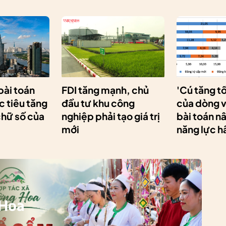
 bài toán
FDI tăng mạnh, chủ
'Cú tăng t
 tiêu tăng
đầu tư khu công
của dòng v
chữ số của
nghiệp phải tạo giá trị
bài toán n
mới
năng lực h
 Hoa