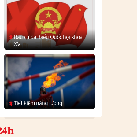
Bầu cử đại biểu Quốc hội khoá
#
XVI
Tiết kiệm năng lượng
#
24h