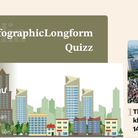
fographic
Longform
Quizz
i
hư
1
T
ban
k
h
1
 liên