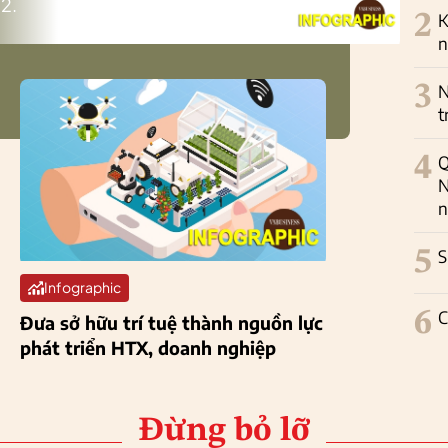
2.
2
K
n
3
N
t
4
Q
N
n
5
S
Infographic
6
C
Đưa sở hữu trí tuệ thành nguồn lực
phát triển HTX, doanh nghiệp
Đừng bỏ lỡ