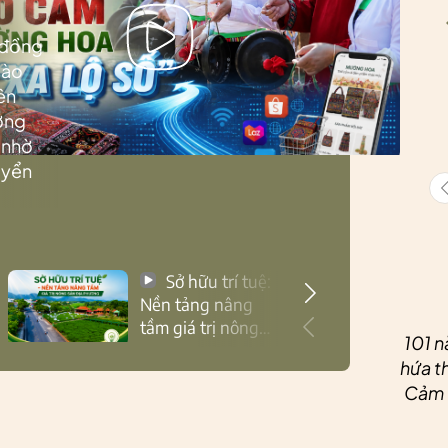
 đồng
Lào
ên
ướng
 nhờ
uyển
Sở hữu trí tuệ:
Nền tảng nâng
tầm giá trị nông
101 n
sản Thái Nguyên
hứa th
Cảm ơ