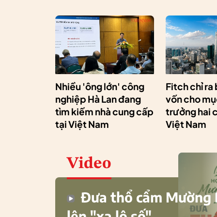
Nhiều 'ông lớn' công
Fitch chỉ ra
nghiệp Hà Lan đang
vốn cho mục
tìm kiếm nhà cung cấp
trưởng hai 
tại Việt Nam
Việt Nam
Video
Đưa thổ cẩm Mường
lên "xa lộ số"