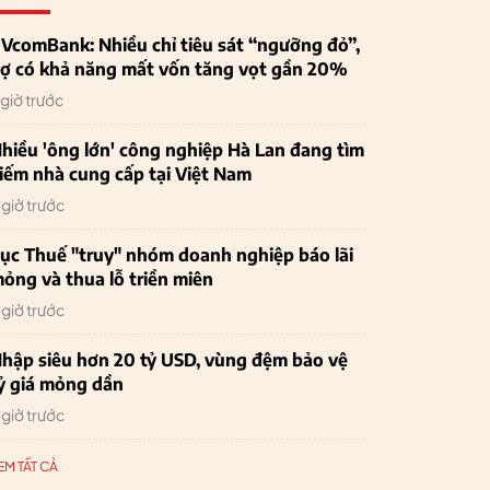
VcomBank: Nhiều chỉ tiêu sát “ngưỡng đỏ”,
ợ có khả năng mất vốn tăng vọt gần 20%
 giờ trước
hiều 'ông lớn' công nghiệp Hà Lan đang tìm
iếm nhà cung cấp tại Việt Nam
 giờ trước
ục Thuế "truy" nhóm doanh nghiệp báo lãi
ỏng và thua lỗ triền miên
 giờ trước
hập siêu hơn 20 tỷ USD, vùng đệm bảo vệ
ỷ giá mỏng dần
 giờ trước
EM TẤT CẢ