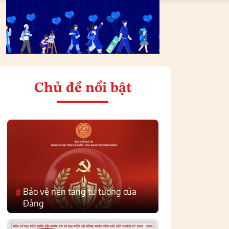
Chủ đề nổi bật
Bảo vệ nền tảng tư tưởng của
#
Đảng