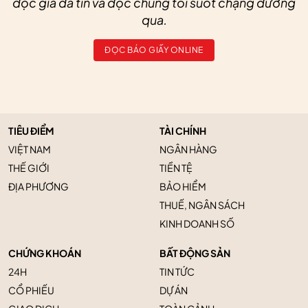
độc giả đã tin và đọc chúng tôi suốt chặng đường
qua.
ĐỌC BÁO GIẤY ONLINE
TIÊU ĐIỂM
TÀI CHÍNH
VIỆT NAM
NGÂN HÀNG
THẾ GIỚI
TIỀN TỆ
ĐỊA PHƯƠNG
BẢO HIỂM
THUẾ, NGÂN SÁCH
KINH DOANH SỐ
CHỨNG KHOÁN
BẤT ĐỘNG SẢN
24H
TIN TỨC
CỔ PHIẾU
DỰ ÁN