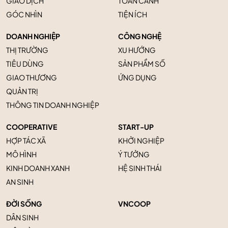
GIAO DỊCH
TOÀN CẢNH
GÓC NHÌN
TIỆN ÍCH
DOANH NGHIỆP
CÔNG NGHỆ
THỊ TRƯỜNG
XU HƯỚNG
TIÊU DÙNG
SẢN PHẨM SỐ
GIAO THƯƠNG
ỨNG DỤNG
QUẢN TRỊ
THÔNG TIN DOANH NGHIỆP
COOPERATIVE
START-UP
HỢP TÁC XÃ
KHỞI NGHIỆP
MÔ HÌNH
Ý TƯỞNG
KINH DOANH XANH
HỆ SINH THÁI
AN SINH
ĐỜI SỐNG
VNCOOP
DÂN SINH