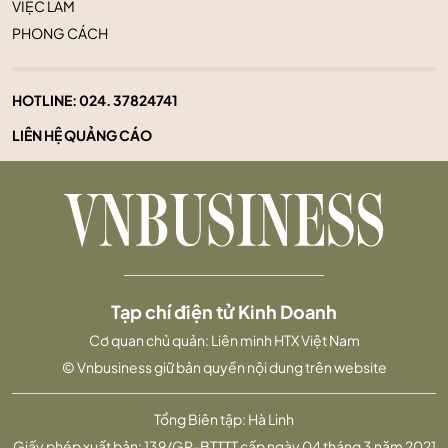
VIỆC LÀM
PHONG CÁCH
HOTLINE:
024. 37824741
LIÊN HỆ QUẢNG CÁO
Tạp chí điện tử Kinh Doanh
Cơ quan chủ quản: Liên minh HTX Việt Nam
© Vnbusiness giữ bản quyền nội dung trên website
Tổng Biên tập: Hà Linh
Giấy phép xuất bản: 139/GP-BTTTT cấp ngày 04 tháng 3 năm 2021