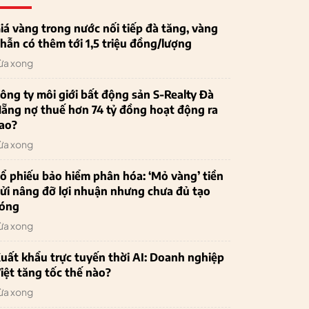
iá vàng trong nước nối tiếp đà tăng, vàng
hẫn có thêm tới 1,5 triệu đồng/lượng
ừa xong
ông ty môi giới bất động sản S-Realty Đà
ẵng nợ thuế hơn 74 tỷ đồng hoạt động ra
ao?
ừa xong
ổ phiếu bảo hiểm phân hóa: ‘Mỏ vàng’ tiền
ửi nâng đỡ lợi nhuận nhưng chưa đủ tạo
óng
ừa xong
uất khẩu trực tuyến thời AI: Doanh nghiệp
iệt tăng tốc thế nào?
ừa xong