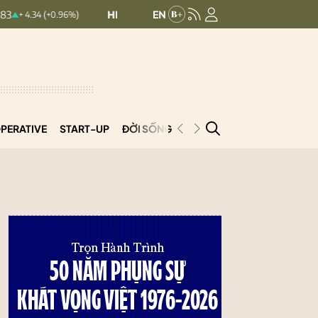
HNXINDEX:
292.94
UPCOMINDEX:
127.23
+0.96%)
0.25 (0.09%)
PERATIVE
START-UP
ĐỜI SỐNG
PODCAST
VNCOOP