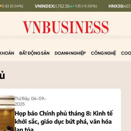
VNINDEX:
1,762.58
HNX30:
457.83
+ 1.35 (+0.08%)
+ 4.34 (
KHOÁN
BẤT ĐỘNG SẢN
DOANH NGHIỆP
CÔNG NGHỆ
COO
hủ
Thứ Bảy, 06-09-
2025
Họp báo Chính phủ tháng 8: Kinh tế
khởi sắc, giáo dục bứt phá, văn hóa
lan tỏa