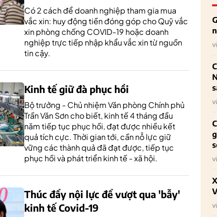
Có 2 cách để doanh nghiệp tham gia mua
G
vắc xin: huy động tiền đóng góp cho Quỹ vắc
n
xin phòng chống COVID-19 hoặc doanh
nghiệp trực tiếp nhập khẩu vắc xin từ nguồn
v
tin cậy.
C
N
s
Kinh tế giữ đà phục hồi
v
Bộ trưởng - Chủ nhiệm Văn phòng Chính phủ
Trần Văn Sơn cho biết, kinh tế 4 tháng đầu
C
năm tiếp tục phục hồi, đạt được nhiều kết
g
quả tích cực. Thời gian tới, cần nỗ lực giữ
s
vững các thành quả đã đạt được, tiếp tục
phục hồi và phát triển kinh tế - xã hội.
v
X
V
Thúc đẩy nội lực để vượt qua 'bẫy'
v
kinh tế Covid-19