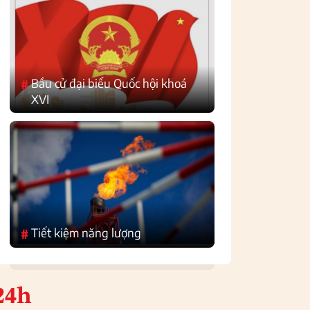
Bầu cử đại biểu Quốc hội khoá
#
XVI
Tiết kiệm năng lượng
#
24h