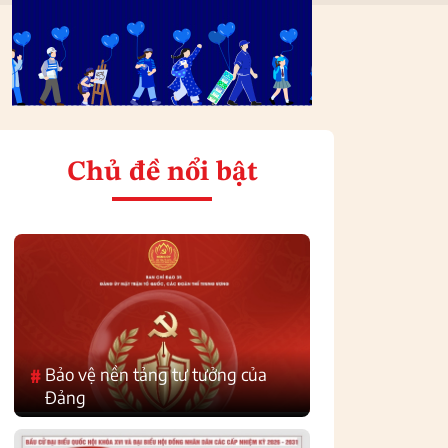
Chủ đề nổi bật
Bảo vệ nền tảng tư tưởng của
#
Đảng